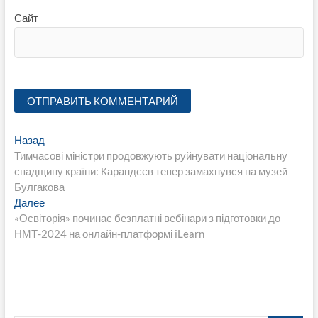
Сайт
Навигация
Предыдущая
Назад
запись:
Тимчасові міністри продовжують руйнувати національну
по
спадщину країни: Карандєєв тепер замахнувся на музей
записям
Булгакова
Следующая
Далее
запись:
«Освіторія» починає безплатні вебінари з підготовки до
НМТ-2024 на онлайн-платформі iLearn