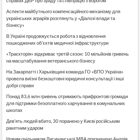
справах ДБР про зраду та співпрацю з ворогом
Аспекти майбутнього компенсаційного механізму для
українських аграріїв розглянуть у «Діалозі влади та
бізнесу»
В Україні продовжується робота з відновлення
пошкоджених об’єктів медичної інфраструктури
«Траєкторія» відкриває третій сезон: 10 мільйонів гривень
на масштабування ветеранського бізнесу
На Закарпатті і Харьківщині команда ГО «ВПО Україна»
провела виїзні безкоштовні юридичні консультації і інші
добрі справи
Понад 83,6 млн гривень отримають прифронтові громади
для підтримки безоплатного харчування в комунальних
школах
Дев’ять людей вбито, 30 поранено у Києві російським
ракетним ударом
Новим очільником Лисичанської МВА призначено Андрія