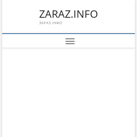
Перейти
ZARAZ.INFO
к
содержимому
ЗАРАЗ.ІНФО