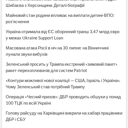
Шибаєва з Херсонщини. Деталі біографії
Майновий стан родини впливає на виплати дитині-ВПО:
роз’яснення
Україна отримала від ЄС оборонний транш 3,47 млрд євро
у межах Ukraine Support Loan
Масована атака Росії в ніч на 30 липня: на Вінниччині
лунали звуки вибухів
Зеленський просить у Трампа екстрений «зимовий пакет»
ракет-перехоплювачів для систем Patriot
«Контури можливої нової коаліції — США, Ізраїль і Україна».
Чому Зеленський став потрібний Трампу
Операція «Чесний призов»: ДБР проводить обшуки у понад
100 ТЦК по всій Україні
Голову райсуду на Харківщині викрили на хабарі працівники
ДБР і СБУ