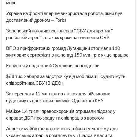
морі
Україна на фронті вперше використала робота, який був
доставлений дроном — Forbs
Зеленський погодив нові операції СБУ для протидії
російській агресії, а також кроки на очищення СБУ
ВПО з прифронтових громад Луганщини отримали 110
житлових сертифікатів на понад 150 млн грн: як це працює
Корупція у податковій Сумщини: нові підозри
$68 тис. хабаря за відстрочку від мобілізації: судитимуть
співробітника СБУ (ВІДЕО)
За переплату 12 млн грн на ліжках для військових
судитимуть двох екскерівників Одеського КЕУ
Майже 1,4 тисяч правоохоронців отримали підозри у
справах ДБР про зраду та співпрацю з ворогом
Аспекти майбутнього компенсаційного механізму для
українських аграріїв розглянуть у «Діалозі влади та