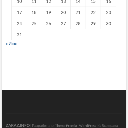
10
11
12
13
14
15
16
17
18
19
20
21
22
23
24
25
26
27
28
29
30
31
« Июл
fake breitling
ZARAZ.INFO
| Разработано:
Theme Freesia
|
WordPress
| © Все права