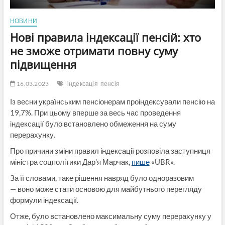
НОВИНИ
Нові правила індексації пенсій: хто
не зможе отримати повну суму
підвищення
16.03.2023
індексація
пенсія
Із весни українським пенсіонерам проіндексували пенсію на
19,7%. При цьому вперше за весь час проведення
індексації було встановлено обмеження на суму
перерахунку.
Про причини зміни правил індексації розповіла заступниця
міністра соцполітики Дар’я Марчак,
пише
«UBR».
За її словами, таке рішення навряд було одноразовим
— воно може стати основою для майбутнього перегляду
формули індексації.
Отже, було встановлено максимальну суму перерахунку у