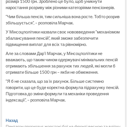
розмірі 1500 грн. Зроблено це було, щоб уникнути
наростання розриву між різними категоріями пенсіонерів.
“Чим більша пенсія, тим сильніша вона росте. Тобто розрив
збільшується”, – розповіла Марчак.
У Мінсоцполітики назвали своє нововведення “механізмом
збалансування пенсій”, який зможе забезпечити
підвищення виплат для всіх та рівномірно.
Але за словами Дар’ї Марчак, у Мінсоцполітики не
вважають, що таким чином одержувачі мінімальних пенсій
отримають збільшення за рахунок тих людей, які могли б
отримати більше 1500 грн – якби не обмеження.
“Я б не сказала, що за їх рахунок. Більше системно
говорити, що це буде коректна формула підрахунку пенсій.
Підготовка до зміни формули та механіки проведення
індексації”, – розповіла Марчак.
Навигация
Предыдущая
Назад
запись:
Пентагон прогнозує жорстокі бої на фронті весною та влітку