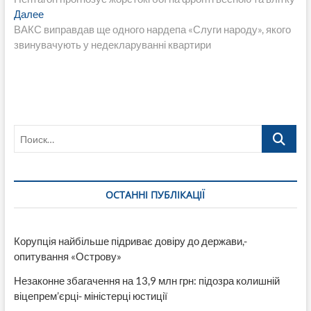
по
Следующая
Далее
записям
запись:
ВАКС виправдав ще одного нардепа «Слуги народу», якого
звинувачують у недекларуванні квартири
Поиск…
ОСТАННІ ПУБЛІКАЦІЇ
Корупція найбільше підриває довіру до держави,-
опитування «Острову»
Незаконне збагачення на 13,9 млн грн: підозра колишній
віцепрем’єрці- міністерці юстиції