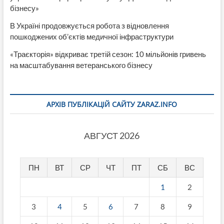
бізнесу»
В Україні продовжується робота з відновлення
пошкоджених об’єктів медичної інфраструктури
«Траєкторія» відкриває третій сезон: 10 мільйонів гривень
на масштабування ветеранського бізнесу
АРХІВ ПУБЛІКАЦІЙ САЙТУ ZARAZ.INFO
АВГУСТ 2026
ПН
ВТ
СР
ЧТ
ПТ
СБ
ВС
1
2
3
4
5
6
7
8
9