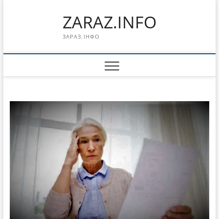
Перейти
ZARAZ.INFO
к
содержимому
ЗАРАЗ.ІНФО