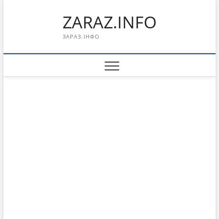
Перейти
ZARAZ.INFO
к
содержимому
ЗАРАЗ.ІНФО