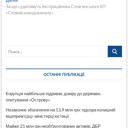
записям
Далее
запись:
За що судитимуть експрацівника Слов’янського КП
«Словміськводоканалу»
Поиск…
ОСТАННІ ПУБЛІКАЦІЇ
Корупція найбільше підриває довіру до держави,-
опитування «Острову»
Незаконне збагачення на 13,9 млн грн: підозра колишній
віцепрем’єрці- міністерці юстиції
Майже 21 млн грн необґрунтованих активів: ДБР