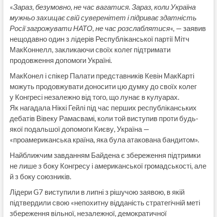
«
Зараз, безумовно, не час вагатися. Зараз, коли Україна
мужньо захищає свій суверенітет і підриває здатність
Росії загрожувати НАТО, не час розслаблятися
«, — заявив
нещодавно один з лідерів Республіканської партії Мітч
МакКоннелл, закликаючи своїх колег підтримати
продовження допомоги Україні.
МакКонел і спікер Палати представників Кевін МакКарті
можуть продовжувати доносити цю думку до своїх колег
у Конгресі незалежно від того, що лунає в кулуарах.
Як нагадала Ніккі Гейлі під час перших республіканських
дебатів Вівеку Рамасвамі, коли той виступив проти будь-
якої подальшої допомоги Києву, Україна —
«проамериканська країна, яка була атакована бандитом».
Найближчим завданням Байдена є збереження підтримки
не лише з боку Конгресу і американської громадськості, але
й з боку союзників.
Лідери G7 виступили в липні з рішучою заявою, в якій
підтвердили свою «непохитну відданість стратегічній меті
збереження вільної, незалежної, демократичної