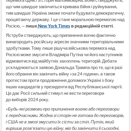
перемога однієї зі сторін малоймовірна. Вони стверджують,
що чим швидше закінчиться кривава бійня і руйнування,
тим швидше Україна зможе почати будувати демократичну,
процвітаючу державу. І це стане моральною перемогою над
Росією, —
пише
New York Times
в редакційній статті
.
Яструби стверджують, що припинення вогню фактично
винагородить російську агресію значними територіальними
здобутками. Тому лише рішуча військова перемога над
Росією може змусити Владіміра Путіна чи його наступників
відмовитися від майбутніх захоплень територій. Дебати
ускладнюються заявою Дональда Трампа про те, що в разі
його обрання він закінчить війну «за 24 години», а також
протестом проти продовження допомоги Україні з боку
інших кандидатів у президенти від Республіканської партії.
Це дає Росії сильний стимул не вести переговори
до виборів 2024 року.
«
Будь-які розмови про припинення вогню або переговори
є передчасними. Жодна зі сторін не готова до переговорів,
і США не в змозі змусити їх сісти за стіл. Путін, який
вирішив розв’язати цю війну, міг би закінчити її сьогодні,