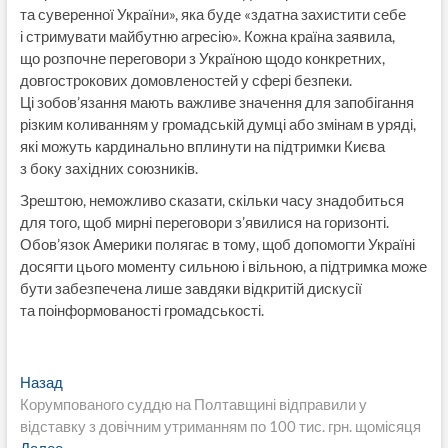
та суверенної України», яка буде «здатна захистити себе
і стримувати майбутню агресію». Кожна країна заявила,
що розпочне переговори з Україною щодо конкретних,
довгострокових домовленостей у сфері безпеки.
Ці зобов’язання мають важливе значення для запобігання
різким коливанням у громадській думці або змінам в уряді,
які можуть кардинально вплинути на підтримки Києва
з боку західних союзників.
Зрештою, неможливо сказати, скільки часу знадобиться
для того, щоб мирні переговори з’явилися на горизонті.
Обов’язок Америки полягає в тому, щоб допомогти Україні
досягти цього моменту сильною і вільною, а підтримка може
бути забезпечена лише завдяки відкритій дискусії
та поінформованості громадськості.
Навигация
Предыдущая
Назад
запись:
Корумпованого суддю на Полтавщині відправили у
по
відставку з довічним утриманням по 100 тис. грн. щомісяця
Следующая