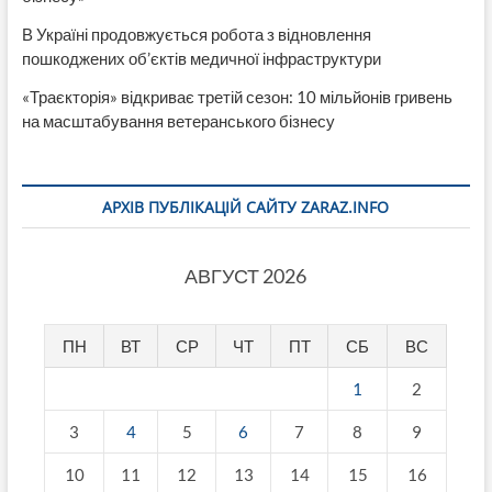
В Україні продовжується робота з відновлення
пошкоджених об’єктів медичної інфраструктури
«Траєкторія» відкриває третій сезон: 10 мільйонів гривень
на масштабування ветеранського бізнесу
АРХІВ ПУБЛІКАЦІЙ САЙТУ ZARAZ.INFO
АВГУСТ 2026
ПН
ВТ
СР
ЧТ
ПТ
СБ
ВС
1
2
3
4
5
6
7
8
9
10
11
12
13
14
15
16