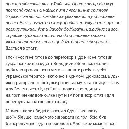
просто відкликавши свої війська. Проте він продовжує
претендувати на майже п’яту частину території
України і не виявляє жодної зацікавленості у припиненні
вогню. Він із самого початку зробив ставку на те, що час
розмиє прихильність Заходу до України, і, швидше за все,
сприйме будь-який поштовх до припинення вогню
як підтвердження того, що його стратегія працює
«, —
йдеться в статті.
І поки Росія не готова до переговорів, до них не готовий
і український президент Володимир Зеленський, чия
публічно проголошена мета — вигнати росіян з усієї
української території включно з Кримом і Донбасом. Будь-
які територіальні поступки російському загарбнику — табу
для Зеленського і українців, і вони не погодяться
на припинення вогню, яке Путін зміг би використати для
перегрупування і нового нападу.
Момент, коли обидві сторони дійдуть висновку,
що їм більше немає чого вигравати на полі бою, був
би передумовою для переговорів. Але такий момент все