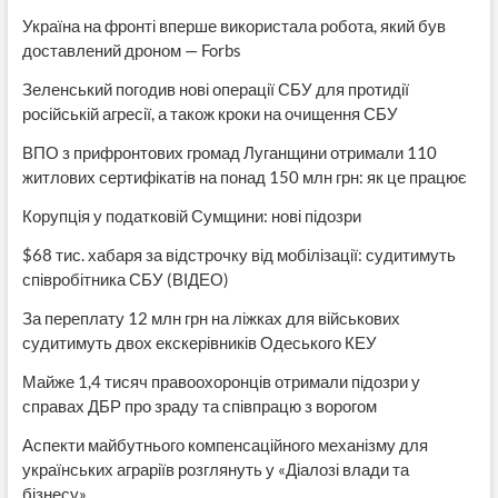
Україна на фронті вперше використала робота, який був
доставлений дроном — Forbs
Зеленський погодив нові операції СБУ для протидії
російській агресії, а також кроки на очищення СБУ
ВПО з прифронтових громад Луганщини отримали 110
житлових сертифікатів на понад 150 млн грн: як це працює
Корупція у податковій Сумщини: нові підозри
$68 тис. хабаря за відстрочку від мобілізації: судитимуть
співробітника СБУ (ВІДЕО)
За переплату 12 млн грн на ліжках для військових
судитимуть двох екскерівників Одеського КЕУ
Майже 1,4 тисяч правоохоронців отримали підозри у
справах ДБР про зраду та співпрацю з ворогом
Аспекти майбутнього компенсаційного механізму для
українських аграріїв розглянуть у «Діалозі влади та
бізнесу»