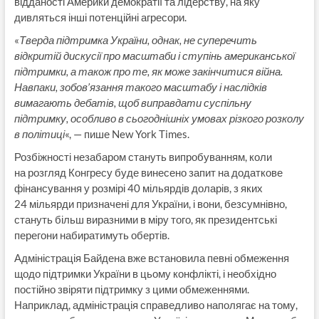
відданості Америки демократії та лідерству, на яку
дивляться інші потенційні агресори.
«
Тверда підтримка України, однак, не суперечить
відкритій дискусії про масштаби і ступінь американської
підтримки, а також про те, як може закінчитися війна.
Навпаки, зобов’язання такого масштабу і наслідків
вимагають дебатів, щоб виправдати суспільну
підтримку, особливо в сьогоднішніх умовах різкого розколу
в політиці
«, — пише New York Times.
Розбіжності незабаром стануть випробуванням, коли
на розгляд Конгресу буде винесено запит на додаткове
фінансування у розмірі 40 мільярдів доларів, з яких
24 мільярди призначені для України, і вони, безсумнівно,
стануть більш виразними в міру того, як президентські
перегони набиратимуть обертів.
Адміністрація Байдена вже встановила певні обмеження
щодо підтримки України в цьому конфлікті, і необхідно
постійно звіряти підтримку з цими обмеженнями.
Наприклад, адміністрація справедливо наполягає на тому,