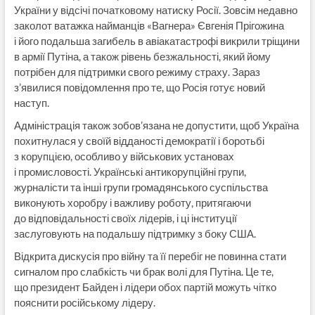
України у відсічі початковому натиску Росії. Зовсім недавно
заколот ватажка найманців «Вагнера» Євгенія Прігожина
і його подальша загибель в авіакатастрофі викрили тріщини
в армії Путіна, а також рівень безжальності, який йому
потрібен для підтримки свого режиму страху. Зараз
з’явилися повідомлення про те, що Росія готує новий
наступ.
Адміністрація також зобов’язана не допустити, щоб Україна
похитнулася у своїй відданості демократії і боротьбі
з корупцією, особливо у військових установах
і промисловості. Українські антикорупційні групи,
журналісти та інші групи громадянського суспільства
виконують хоробру і важливу роботу, притягаючи
до відповідальності своїх лідерів, і ці інституції
заслуговують на подальшу підтримку з боку США.
Відкрита дискусія про війну та її перебіг не повинна стати
сигналом про слабкість чи брак волі для Путіна. Це те,
що президент Байден і лідери обох партій можуть чітко
пояснити російському лідеру.