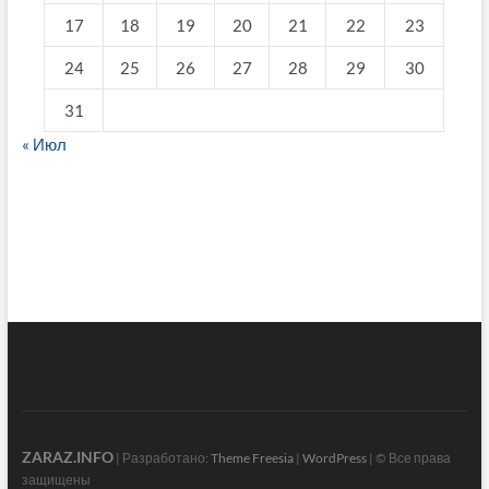
17
18
19
20
21
22
23
24
25
26
27
28
29
30
31
« Июл
fake breitling
ZARAZ.INFO
| Разработано:
Theme Freesia
|
WordPress
| © Все права
защищены