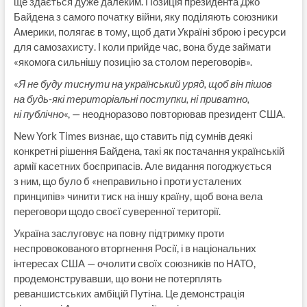
ще здається дуже далеким. Позиція президента Джо
Байдена з самого початку війни, яку поділяють союзники
Америки, полягає в тому, щоб дати Україні зброю і ресурси
для самозахисту. І коли прийде час, вона буде займати
«якомога сильнішу позицію за столом переговорів».
«
Я не буду тиснути на український уряд, щоб він пішов
на будь-які територіальні поступки, ні приватно,
ні публічно
«, — неодноразово повторював президент США.
New York Times визнає, що ставить під сумнів деякі
конкретні рішення Байдена, такі як постачання українській
армії касетних боєприпасів. Але видання погоджується
з ним, що було б «неправильно і проти усталених
принципів» чинити тиск на іншу країну, щоб вона вела
переговори щодо своєї суверенної території.
Україна заслуговує на повну підтримку проти
неспровокованого вторгнення Росії, і в національних
інтересах США — очолити своїх союзників по НАТО,
продемонструвавши, що вони не потерплять
реваншистських амбіцій Путіна. Це демонстрація