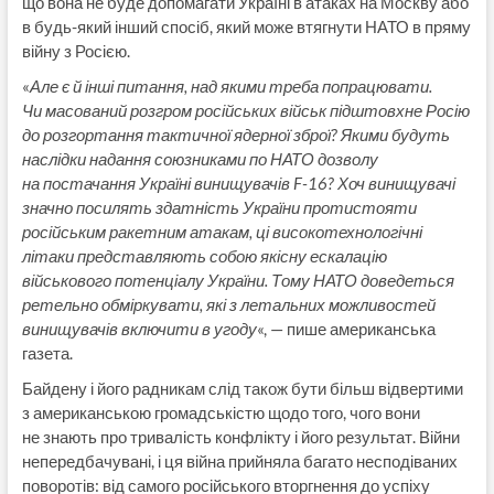
що вона не буде допомагати Україні в атаках на Москву або
в будь-який інший спосіб, який може втягнути НАТО в пряму
війну з Росією.
«
Але є й інші питання, над якими треба попрацювати.
Чи масований розгром російських військ підштовхне Росію
до розгортання тактичної ядерної зброї? Якими будуть
наслідки надання союзниками по НАТО дозволу
на постачання Україні винищувачів F-16? Хоч винищувачі
значно посилять здатність України протистояти
російським ракетним атакам, ці високотехнологічні
літаки представляють собою якісну ескалацію
військового потенціалу України. Тому НАТО доведеться
ретельно обміркувати, які з летальних можливостей
винищувачів включити в угоду
«, — пише американська
газета.
Байдену і його радникам слід також бути більш відвертими
з американською громадськістю щодо того, чого вони
не знають про тривалість конфлікту і його результат. Війни
непередбачувані, і ця війна прийняла багато несподіваних
поворотів: від самого російського вторгнення до успіху