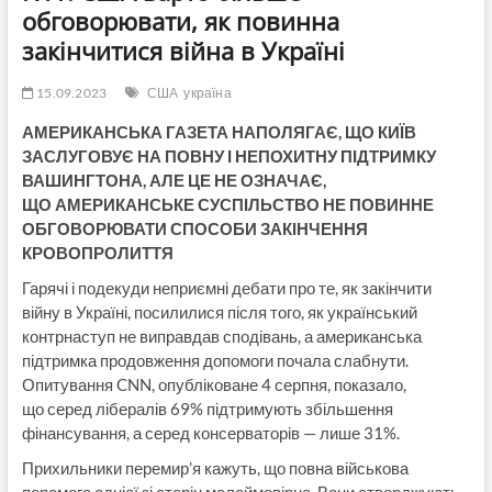
обговорювати, як повинна
закінчитися війна в Україні
15.09.2023
США
україна
АМЕРИКАНСЬКА ГАЗЕТА НАПОЛЯГАЄ, ЩО КИЇВ
ЗАСЛУГОВУЄ НА ПОВНУ І НЕПОХИТНУ ПІДТРИМКУ
ВАШИНГТОНА, АЛЕ ЦЕ НЕ ОЗНАЧАЄ,
ЩО АМЕРИКАНСЬКЕ СУСПІЛЬСТВО НЕ ПОВИННЕ
ОБГОВОРЮВАТИ СПОСОБИ ЗАКІНЧЕННЯ
КРОВОПРОЛИТТЯ
Гарячі і подекуди неприємні дебати про те, як закінчити
війну в Україні, посилилися після того, як український
контрнаступ не виправдав сподівань, а американська
підтримка продовження допомоги почала слабнути.
Опитування CNN, опубліковане 4 серпня, показало,
що серед лібералів 69% підтримують збільшення
фінансування, а серед консерваторів — лише 31%.
Прихильники перемир’я кажуть, що повна військова