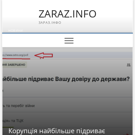
Перейти
ZARAZ.INFO
к
содержимому
ЗАРАЗ.ІНФО
НОВИНИ
Корупція найбільше підриває