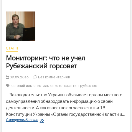
подачи
«Лисичанскводоканала»
НКРЭКУ
утвердила
подорожание
тарифа
до
22,05
гривен
СТАТТІ
(оновлено)
Мониторинг: что не учел
Рубежанский горсовет
09.09.2016
Без комментариев
евгений ильченко
ильченко константин
рубежное
Законодательство Украины обязывает органы местного
самоуправления обнародовать информацию о своей
деятельности. А как известно согласно статьи 19
Конституции Украины «Органы государственной власти и…
Мониторинг:
Смотреть больше
что
не