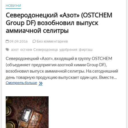
НОВИНИ
Северодонецкий «Азот» (OSTCHEM
Group DF) возобновил выпуск
аммиачной селитры
09.09.2016
Без комментариев
азот
остхем
Северодонецк
удобрения
фирташ
Северодонецкий «Азот», входящий в группу OSTCHEM
(объединяет предприятия азотной химии Group DF),
возобновил выпуск аммиачной селитры. На сегодняшний
день товарную продукцию выпускает один цех. Вместе…
Северодонецкий
Смотреть больше
«Азот»
(OSTCHEM
Group
DF)
возобновил
выпуск
аммиачной
селитры