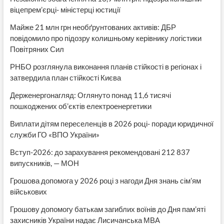
віцепрем’єрці- міністерці юстиції
Майже 21 млн грн необґрунтованих активів: ДБР
повідомило про підозру колишньому керівнику логістики
Повітряних Сил
РНБО розглянула виконання планів стійкості в регіонах і
затвердила план стійкості Києва
Держенергонагляд: Оглянуто понад 11,6 тисячі
пошкоджених об’єктів електроенергетики
Виплати дітям переселенців в 2026 році- поради юридичної
служби ГО «ВПО України»
Вступ-2026: до зарахування рекомендовані 212 837
випускників, — МОН
Грошова допомога у 2026 році з нагоди Дня знань сім’ям
військових
Грошову допомогу батькам загиблих воїнів до Дня пам’яті
захисників України надає Лисичанська МВА