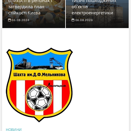
стійкості в регіонах і
тисячі пошкоджених
затвердила план
об’єктів
стійкості Києва
електроенергетики
06.08.2026
06.08.2026
НОВИНИ