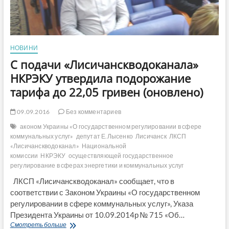
НОВИНИ
С подачи «Лисичанскводоканала»
НКРЭКУ утвердила подорожание
тарифа до 22,05 гривен (оновлено)
09.09.2016
Без комментариев
аконом Украины «О государственном регулировании в сфере
коммунальных услуг»
депутат Е.Лысенко
Лисичанск
ЛКСП
«Лисичанскводоканал»
Национальной
комиссии
НКРЭКУ
осуществляющей государственное
регулирование в сферах энергетики и коммунальных услуг
ЛКСП «Лисичанскводоканал» сообщает, что в
соответствии с Законом Украины «О государственном
регулировании в сфере коммунальных услуг», Указа
Президента Украины от 10.09.2014р № 715 «Об…
С
Смотреть больше