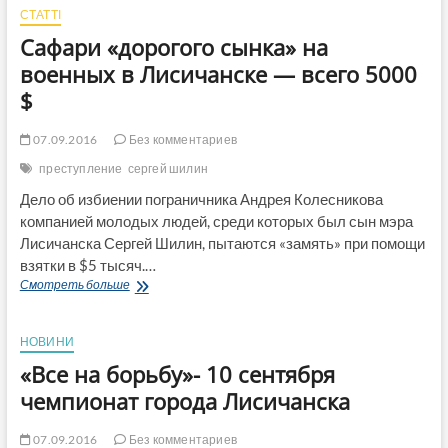
СТАТТІ
Сафари «дорогого сынка» на
военных в Лисичанске — всего 5000
$
07.09.2016
Без комментариев
преступление
сергей шилин
Дело об избиении пограничника Андрея Колесникова
компанией молодых людей, среди которых был сын мэра
Лисичанска Сергей Шилин, пытаются «замять» при помощи
взятки в $5 тысяч.…
Сафари
Смотреть больше
«дорогого
сынка»
на
НОВИНИ
военных
«Все на борьбу»- 10 сентября
в
Лисичанске
чемпионат города Лисичанска
—
всего
07.09.2016
Без комментариев
5000