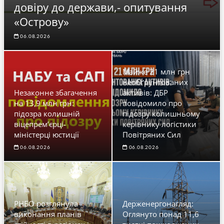
довіру до держави,- опитування
«Острову»
06.08.2026
Майже 21 млн грн
необґрунтованих
Незаконне збагачення
активів: ДБР
на 13,9 млн грн:
повідомило про
підозра колишній
підозру колишньому
віцепрем’єрці-
керівнику логістики
міністерці юстиції
Повітряних Сил
06.08.2026
06.08.2026
РНБО розглянула
Держенергонагляд:
виконання планів
Оглянуто понад 11,6