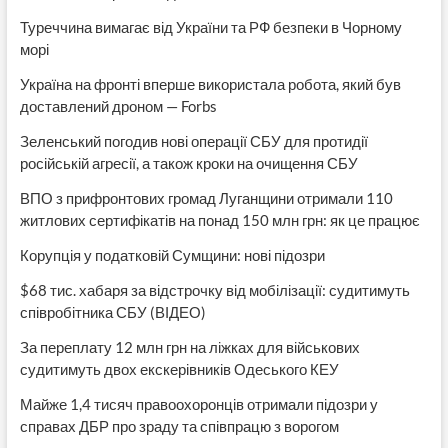
Туреччина вимагає від України та РФ безпеки в Чорному
морі
Україна на фронті вперше використала робота, який був
доставлений дроном — Forbs
Зеленський погодив нові операції СБУ для протидії
російській агресії, а також кроки на очищення СБУ
ВПО з прифронтових громад Луганщини отримали 110
житлових сертифікатів на понад 150 млн грн: як це працює
Корупція у податковій Сумщини: нові підозри
$68 тис. хабаря за відстрочку від мобілізації: судитимуть
співробітника СБУ (ВІДЕО)
За переплату 12 млн грн на ліжках для військових
судитимуть двох екскерівників Одеського КЕУ
Майже 1,4 тисяч правоохоронців отримали підозри у
справах ДБР про зраду та співпрацю з ворогом