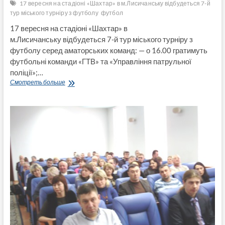
17 вересня на стадіоні «Шахтар» в м.Лисичанську відбудеться 7-й
Луганщины-2016
тур міського турніру з футболу
футбол
17 вересня на стадіоні «Шахтар» в
м.Лисичанську відбудеться 7-й тур міського турніру з
футболу серед аматорських команд: — о 16.00 гратимуть
футбольні команди «ГТВ» та «Управління патрульної
поліції»;…
17
Смотреть больше
вересня на
стадіоні
«Шахтар»
в
м.Лисичанську відбудеться
7-
й
тур
міського
турніру
з
футболу