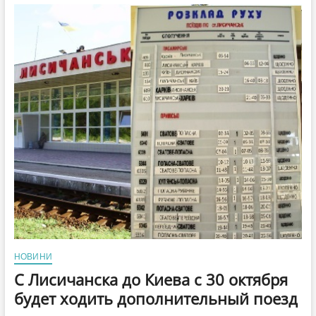
учел
Рубежанский
горсовет
НОВИНИ
С Лисичанска до Киева с 30 октября
будет ходить дополнительный поезд