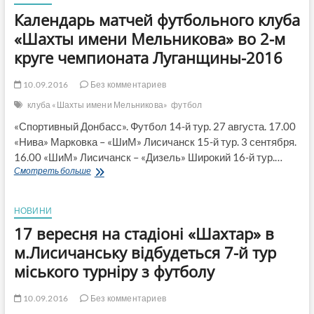
Календарь матчей футбольного клуба
«Шахты имени Мельникова» во 2-м
круге чемпионата Луганщины-2016
10.09.2016
Без комментариев
клуба «Шахты имени Мельникова»
футбол
«Спортивный Донбасс». Футбол 14-й тур. 27 августа. 17.00
«Нива» Марковка – «ШиМ» Лисичанск 15-й тур. 3 сентября.
16.00 «ШиМ» Лисичанск – «Дизель» Широкий 16-й тур.…
Календарь
Смотреть больше
матчей
футбольного
клуба
НОВИНИ
«Шахты
17 вересня на стадіоні «Шахтар» в
имени
Мельникова»
м.Лисичанську відбудеться 7-й тур
во
міського турніру з футболу
2-
м
круге
10.09.2016
Без комментариев
чемпионата