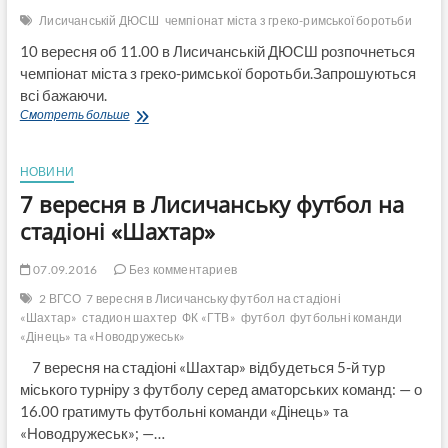
$
Лисичанській ДЮСШ
чемпіонат міста з греко-римської боротьби
10 вересня об 11.00 в Лисичанській ДЮСШ розпочнеться
чемпіонат міста з греко-римської боротьби.Запрошуються
всі бажаючи.
«Все
Смотреть больше
на
борьбу»-
10
НОВИНИ
сентября
7 вересня в Лисичанську футбол на
чемпионат
города
стадіоні «Шахтар»
Лисичанска
07.09.2016
Без комментариев
2 ВГСО
7 вересня в Лисичанську футбол на стадіоні
«Шахтар»
стадион шахтер
ФК «ГТВ»
футбол
футбольні команди
«Дінець» та «Новодружеськ»
7 вересня на стадіоні «Шахтар» відбудеться 5-й тур
міського турніру з футболу серед аматорських команд: — о
16.00 гратимуть футбольні команди «Дінець» та
«Новодружеськ»; —…