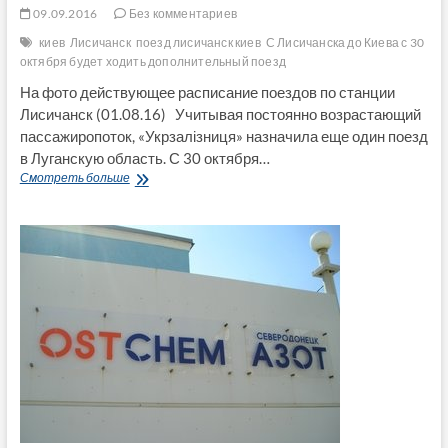
09.09.2016
Без комментариев
киев
Лисичанск
поезд лисичанск киев
С Лисичанска до Киева с 30
октября будет ходить дополнительный поезд
На фото действующее расписание поездов по станции
Лисичанск (01.08.16) Учитывая постоянно возрастающий
пассажиропоток, «Укрзалізниця» назначила еще один поезд
в Луганскую область. С 30 октября…
С
Смотреть больше
Лисичанска
до
Киева
с
30
октября
будет
ходить
дополнительный
поезд