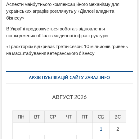
Аспекти майбутнього компенсаційного механізму для
українських аграріїв розглянуть у «Діалозі влади та
бізнесу»
В Україні продовжується робота з відновлення
пошкоджених об’єктів медичної інфраструктури
«Траєкторія» відкриває третій сезон: 10 мільйонів гривень
на масштабування ветеранського бізнесу
АРХІВ ПУБЛІКАЦІЙ САЙТУ ZARAZ.INFO
АВГУСТ 2026
ПН
ВТ
СР
ЧТ
ПТ
СБ
ВС
1
2