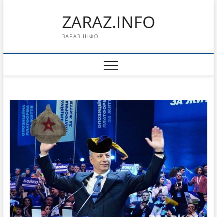
Перейти
ZARAZ.INFO
к
содержимому
ЗАРАЗ.ІНФО