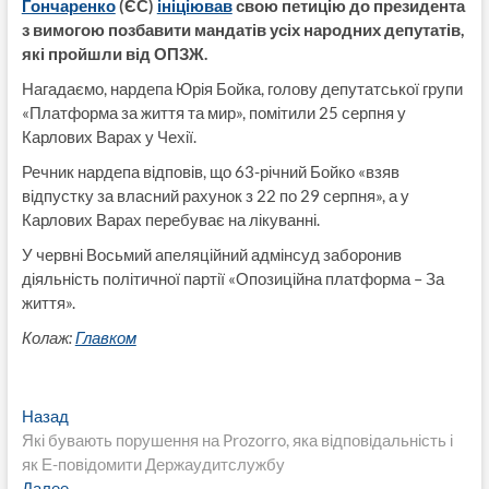
Гончаренко
(ЄС)
ініціював
свою петицію до президента
з вимогою позбавити мандатів усіх народних депутатів,
які пройшли від ОПЗЖ.
Нагадаємо, нардепа Юрія Бойка, голову депутатської групи
«Платформа за життя та мир», помітили 25 серпня у
Карлових Варах у Чехії.
Речник нардепа відповів, що 63-річний Бойко «взяв
відпустку за власний рахунок з 22 по 29 серпня», а у
Карлових Варах перебуває на лікуванні.
У червні Восьмий апеляційний адмінсуд заборонив
діяльність політичної партії «Опозиційна платформа – За
життя».
Колаж:
Главком
Навигация
Предыдущая
Назад
запись:
Які бувають порушення на Prozorro, яка відповідальність і
по
як Е-повідомити Держаудитслужбу
Следующая
Далее