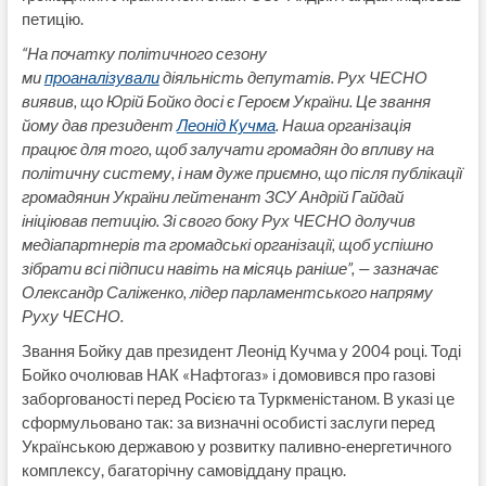
петицію.
“На початку політичного сезону
ми
проаналізували
діяльність депутатів. Рух ЧЕСНО
виявив, що Юрій Бойко досі є Героєм України. Це звання
йому дав президент
Леонід Кучма
. Наша організація
працює для того, щоб залучати громадян до впливу на
політичну систему, і нам дуже приємно, що після публікації
громадянин України лейтенант ЗСУ Андрій Гайдай
ініціював петицію. Зі свого боку Рух ЧЕСНО долучив
медіапартнерів та громадські організації, щоб успішно
зібрати всі підписи навіть на місяць раніше”, — зазначає
Олександр Саліженко, лідер парламентського напряму
Руху ЧЕСНО.
Звання Бойку дав президент Леонід Кучма у 2004 році. Тоді
Бойко очолював НАК «Нафтогаз» і домовився про газові
заборгованості перед Росією та Туркменістаном. В указі це
сформульовано так: за визначні особисті заслуги перед
Українською державою у розвитку паливно-енергетичного
комплексу, багаторічну самовіддану працю.