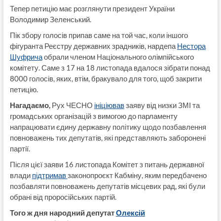
Тепер петицію має розглянути президент України
Володимир Зеленський.
Пік збору голосів припав саме на той час, коли іншого
фігуранта Реєстру державних зрадників, нардепа
Нестора
Шуфрича
обрали членом Національного олімпійського
комітету. Саме з 17 на 18 листопада вдалося зібрати понад
8000 голосів, яких, втім, бракувало для того, щоб закрити
петицію.
Нагадаємо,
Рух ЧЕСНО
ініціював
заяву від низки ЗМІ та
громадських організацій з вимогою до парламенту
напрацювати єдину державну політику щодо позбавлення
повноважень тих депутатів, які представляють заборонені
партії.
Після цієї заяви 16 листопада Комітет з питань державної
влади
підтримав
законопроєкт Кабміну, яким передбачено
позбавляти повноважень депутатів місцевих рад, які були
обрані від проросійських партій.
Того ж дня народний депутат
Олексій