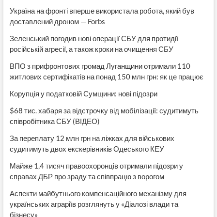
Україна на фронті вперше використала робота, який був
доставлений дроном — Forbs
Зеленський погодив нові операції СБУ для протидії
російській агресії, а також кроки на очищення СБУ
ВПО з прифронтових громад Луганщини отримали 110
житлових сертифікатів на понад 150 млн грн: як це працює
Корупція у податковій Сумщини: нові підозри
$68 тис. хабаря за відстрочку від мобілізації: судитимуть
співробітника СБУ (ВІДЕО)
За переплату 12 млн грн на ліжках для військових
судитимуть двох екскерівників Одеського КЕУ
Майже 1,4 тисяч правоохоронців отримали підозри у
справах ДБР про зраду та співпрацю з ворогом
Аспекти майбутнього компенсаційного механізму для
українських аграріїв розглянуть у «Діалозі влади та
бізнесу»