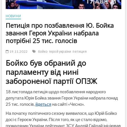
НОВИНИ
Петиція про позбавлення Ю. Бойка
звання Героя України набрала
потрібні 25 тис. голосів
19.11.2022
бойко
герой україни
петиция
Бойко був обраний до
парламенту від нині
забороненої партії ОПЗЖ
18 листопада петиція щодо позбавлення народного
депутата Юрія Бойка звання Героя України набрала понад
25 тис. голосів,
йдеться
на сайті «Чесно».
На початку політичного сезону виявилося, що Юрій Бойко
досі є Героєм України. Після того, як це стало відомо,
громадянин України лейтенант ЗСУ Андрій Гайдай ініціював