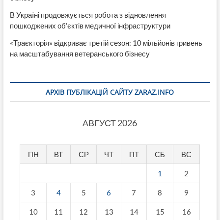
В Україні продовжується робота з відновлення
пошкоджених об’єктів медичної інфраструктури
«Траєкторія» відкриває третій сезон: 10 мільйонів гривень
на масштабування ветеранського бізнесу
АРХІВ ПУБЛІКАЦІЙ САЙТУ ZARAZ.INFO
АВГУСТ 2026
ПН
ВТ
СР
ЧТ
ПТ
СБ
ВС
1
2
3
4
5
6
7
8
9
10
11
12
13
14
15
16