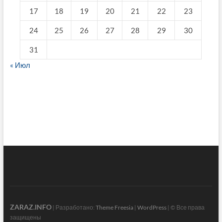
17
18
19
20
21
22
23
24
25
26
27
28
29
30
31
« Июл
fake breitling
ZARAZ.INFO
| Разработано:
Theme Freesia
|
WordPress
| © Все права
защищены