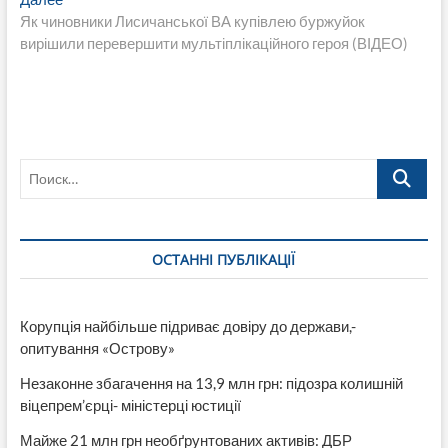
записям
запись:
Як чиновники Лисичанської ВА купівлею буржуйок
вирішили перевершити мультіплікаційного героя (ВІДЕО)
Поиск…
ОСТАННІ ПУБЛІКАЦІЇ
Корупція найбільше підриває довіру до держави,-
опитування «Острову»
Незаконне збагачення на 13,9 млн грн: підозра колишній
віцепрем’єрці- міністерці юстиції
Майже 21 млн грн необґрунтованих активів: ДБР