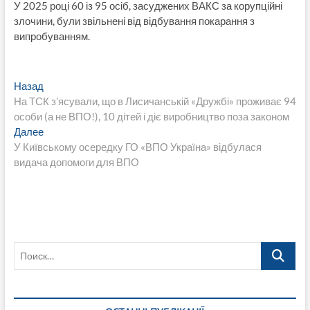
У 2025 році 60 із 95 осіб, засуджених ВАКС за корупційні
злочини, були звільнені від відбування покарання з
випробуванням.
Навигация
Предыдущая
Назад
запись:
На ТСК з’ясували, що в Лисичанській «Дружбі» проживає 94
по
особи (а не ВПО!), 10 дітей і діє виробництво поза законом
записям
Следующая
Далее
запись:
У Київському осередку ГО «ВПО Україна» відбулася
видача допомоги для ВПО
Поиск…