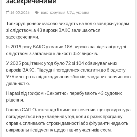
засекреченими
16.05.2026
вакс
корупція
СУД
україна
Топкорупціонери масово виходять на волю завдяки угодам
зі слідством, а 43 вироки ВАКС залишаються
засекреченими.
Із 2019 року ВАКС ухвалив 186 вироків на підставі угод зі
слідством із загальної кількості 352 вироків.
У 2025 році таких угод було 72 зі 104 обвинувальних
вироків ВАКС. Підсудні погодилися сплатити до бюджету
976 млн грн на відшкодування збитків, завданих злочинною
діяльністю.
Наразі під грифом «Секретно» перебувають 43 судових
рішення.
Голова САП Олександр Клименко пояснив, що прокуратура
погоджується на укладення угод, коли є ризик програшу
справи, спливають строки давності або фігуранти надають
викривальні свідчення щодо інших учасників схем.