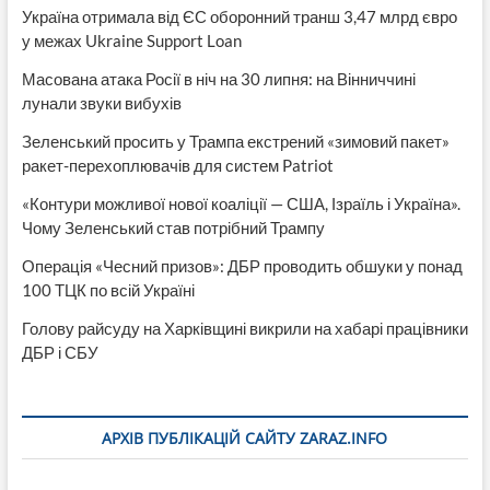
Україна отримала від ЄС оборонний транш 3,47 млрд євро
у межах Ukraine Support Loan
Масована атака Росії в ніч на 30 липня: на Вінниччині
лунали звуки вибухів
Зеленський просить у Трампа екстрений «зимовий пакет»
ракет-перехоплювачів для систем Patriot
«Контури можливої нової коаліції — США, Ізраїль і Україна».
Чому Зеленський став потрібний Трампу
Операція «Чесний призов»: ДБР проводить обшуки у понад
100 ТЦК по всій Україні
Голову райсуду на Харківщині викрили на хабарі працівники
ДБР і СБУ
АРХІВ ПУБЛІКАЦІЙ САЙТУ ZARAZ.INFO