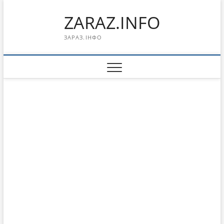
Перейти
ZARAZ.INFO
к
содержимому
ЗАРАЗ.ІНФО