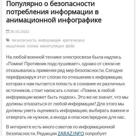
Популярно о безопасности
потребления информации в
анимационной инфографике
30.01.2022
безопасность
информация
критическое
мышление
логика
манипуляция
фейк
На любой военной технике электросвязи была надпись
«Помни! Противник подслушивает», однако от связи не
отказывались применяя ряд мер безопасности. Сегодня
перефразируя этот слоган по отношению к информации,
которая к нам пытается попасть в сознание из различных
источников, стоит написать слоган: «Помни, в любой
информации может быть подвох». Это же не значит, что мы
должны отказаться от любой информации? Для этого мы
должны уметь оценивать информацию, выбирать важное и
отвергать не нужное, а иногда и опасное/вредное для нас.
В интернете есть много советов по информационной
безопасности. Редакция
ZARAZ.INFO
попробует