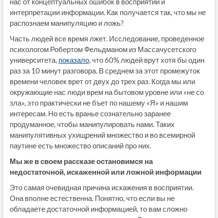
нас от концептуальных ошибок в восприятии и
интерпретации информации. Как получается так, что мы не
распознаем манипуляцию и ложь?
Часть людей все время лжет. Исследование, проведенное
психологом Робертом Фельдманом из Массачусетского
университета,
показало
, что 60% людей врут хотя бы один
раз за 10 минут разговора. В среднем за этот промежуток
времени человек врет от двух до трех раз. Когда мы или
окружающие нас люди врем на бытовом уровне или «не со
зла», это практически не бъет по нашему «Я» и нашим
интересам. Но есть вранье сознательно заранее
продуманное, чтобы манипулировать нами. Таких
манипулятивных ухищрений множество и во всемирной
паутине есть множество описаний про них.
Мы же в своем рассказе остановимся на
недостаточной, искаженной или ложной информации
Это самая очевидная причина искажения в восприятии.
Она вполне естественна. Понятно, что если вы не
обладаете достаточной информацией, то вам сложно