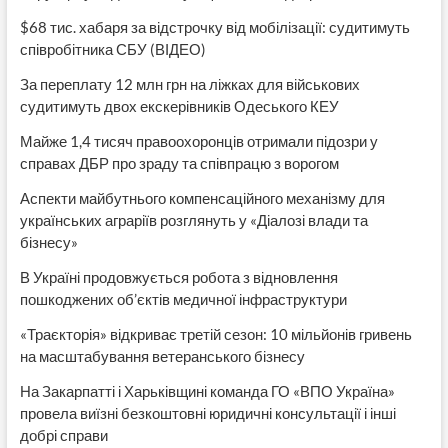
$68 тис. хабаря за відстрочку від мобілізації: судитимуть
співробітника СБУ (ВІДЕО)
За переплату 12 млн грн на ліжках для військових
судитимуть двох екскерівників Одеського КЕУ
Майже 1,4 тисяч правоохоронців отримали підозри у
справах ДБР про зраду та співпрацю з ворогом
Аспекти майбутнього компенсаційного механізму для
українських аграріїв розглянуть у «Діалозі влади та
бізнесу»
В Україні продовжується робота з відновлення
пошкоджених об’єктів медичної інфраструктури
«Траєкторія» відкриває третій сезон: 10 мільйонів гривень
на масштабування ветеранського бізнесу
На Закарпатті і Харьківщині команда ГО «ВПО Україна»
провела виїзні безкоштовні юридичні консультації і інші
добрі справи