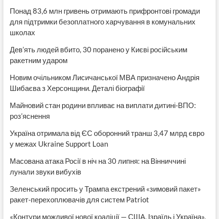
Понад 83,6 млн гривень отримають прифронтові громади
для підтримки безоплатного харчування в комунальних
школах
Дев’ять людей вбито, 30 поранено у Києві російським
ракетним ударом
Новим очільником Лисичанської МВА призначено Андрія
Шибаєва з Херсонщини. Деталі біографії
Майновий стан родини впливає на виплати дитині-ВПО:
роз’яснення
Україна отримала від ЄС оборонний транш 3,47 млрд євро
у межах Ukraine Support Loan
Масована атака Росії в ніч на 30 липня: на Вінниччині
лунали звуки вибухів
Зеленський просить у Трампа екстрений «зимовий пакет»
ракет-перехоплювачів для систем Patriot
«Контури можливої нової коаліції — США, Ізраїль і Україна».