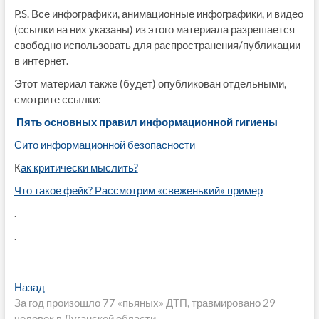
P.S. Все инфографики, анимационные инфографики, и видео
(ссылки на них указаны) из этого материала разрешается
свободно использовать для распространения/публикации
в интернет.
Этот материал также (будет) опубликован отдельными,
смотрите ссылки:
Пять основных правил информационной гигиены
Сито информационной безопасности
К
ак критически мыслить?
Что такое фейк? Рассмотрим «свеженький» пример
.
.
Навигация
Предыдущая
Назад
запись:
За год произошло 77 «пьяных» ДТП, травмировано 29
по
человек в Луганской области