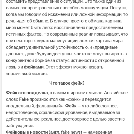
составить представление о ситуации. Это также один из
самых распространенных способов манипуляции. По сути,
когда мы говорим об искажении или ложной информации, то
речь идет об обмане. В случае простого обмана, картина
мира может быть легко восстановлена предоставлением
истинных фактов. Но современные реалии показывают, что
при некоторых видах манипуляции, ложная картина мира
обладает удивительной устойчивостью, и «правдивые
данные», даже будучи доступны, часто не могут выиграть в
конкурентной борьбе за статус истинности с откровенной
ложью и
фейками
. Этот эффект можно назвать
«промывкой мозгов».
Что такое фейк?
Фейк это подделка
, в самом широком смысле. Английское
слово
Fake
произносится как «фэйк» и переводится
«поддельный, фальшивый».
Фейк
— что-либо ложное,
недостоверное, сфальсифицированное, выдаваемое за
действительное, реальное, достоверное с целью ввести в
заблуждение.
Фейковые новости
(англ. fake news) — намеренная