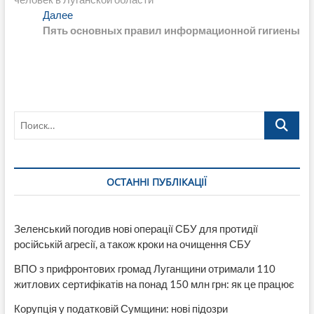
записям
Следующая
Далее
запись:
Пять основных правил информационной гигиены
Поиск…
ОСТАННІ ПУБЛІКАЦІЇ
Зеленський погодив нові операції СБУ для протидії
російській агресії, а також кроки на очищення СБУ
ВПО з прифронтових громад Луганщини отримали 110
житлових сертифікатів на понад 150 млн грн: як це працює
Корупція у податковій Сумщини: нові підозри