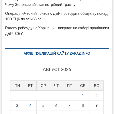
Чому Зеленський став потрібний Трампу
Операція «Чесний призов»: ДБР проводить обшуки у понад
100 ТЦК по всій Україні
Голову райсуду на Харківщині викрили на хабарі працівники
ДБР і СБУ
АРХІВ ПУБЛІКАЦІЙ САЙТУ ZARAZ.INFO
АВГУСТ 2026
ПН
ВТ
СР
ЧТ
ПТ
СБ
ВС
1
2
3
4
5
6
7
8
9