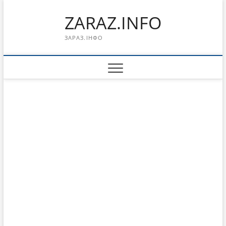
Перейти
ZARAZ.INFO
к
содержимому
ЗАРАЗ.ІНФО