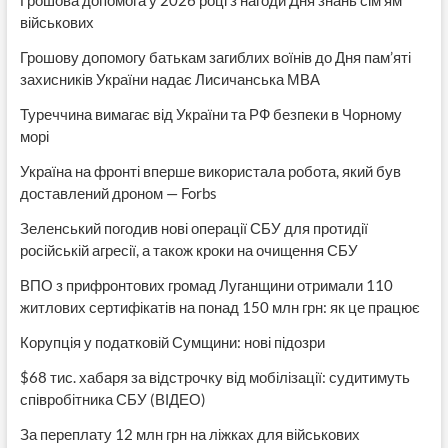
Грошова допомога у 2026 році з нагоди Дня знань сім’ям
військових
Грошову допомогу батькам загиблих воїнів до Дня пам’яті
захисників України надає Лисичанська МВА
Туреччина вимагає від України та РФ безпеки в Чорному
морі
Україна на фронті вперше використала робота, який був
доставлений дроном — Forbs
Зеленський погодив нові операції СБУ для протидії
російській агресії, а також кроки на очищення СБУ
ВПО з прифронтових громад Луганщини отримали 110
житлових сертифікатів на понад 150 млн грн: як це працює
Корупція у податковій Сумщини: нові підозри
$68 тис. хабаря за відстрочку від мобілізації: судитимуть
співробітника СБУ (ВІДЕО)
За переплату 12 млн грн на ліжках для військових