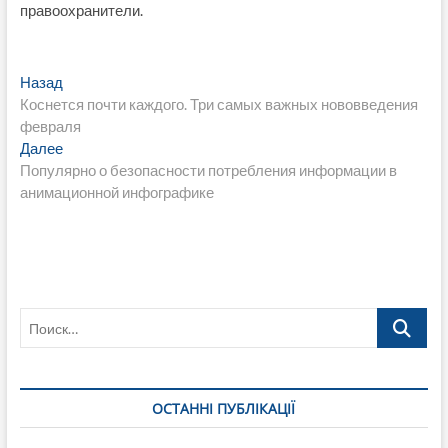
правоохранители.
Навигация
Предыдущая
Назад
запись:
Коснется почти каждого. Три самых важных нововведения
по
февраля
записям
Следующая
Далее
запись:
Популярно о безопасности потребления информации в
анимационной инфографике
Поиск…
ОСТАННІ ПУБЛІКАЦІЇ