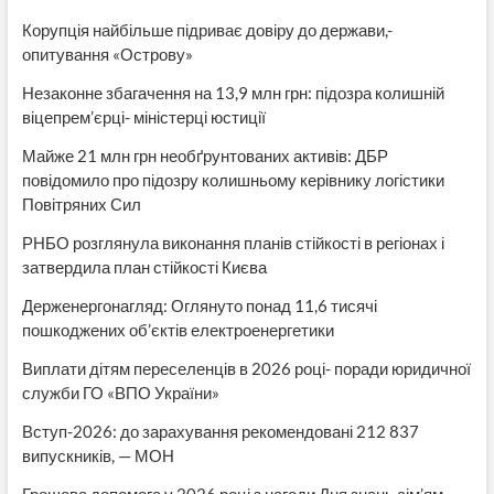
Корупція найбільше підриває довіру до держави,-
опитування «Острову»
Незаконне збагачення на 13,9 млн грн: підозра колишній
віцепрем’єрці- міністерці юстиції
Майже 21 млн грн необґрунтованих активів: ДБР
повідомило про підозру колишньому керівнику логістики
Повітряних Сил
РНБО розглянула виконання планів стійкості в регіонах і
затвердила план стійкості Києва
Держенергонагляд: Оглянуто понад 11,6 тисячі
пошкоджених об’єктів електроенергетики
Виплати дітям переселенців в 2026 році- поради юридичної
служби ГО «ВПО України»
Вступ-2026: до зарахування рекомендовані 212 837
випускників, — МОН