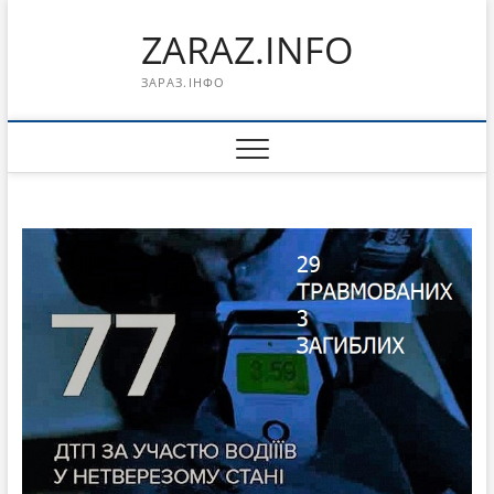
Перейти
ZARAZ.INFO
к
содержимому
ЗАРАЗ.ІНФО