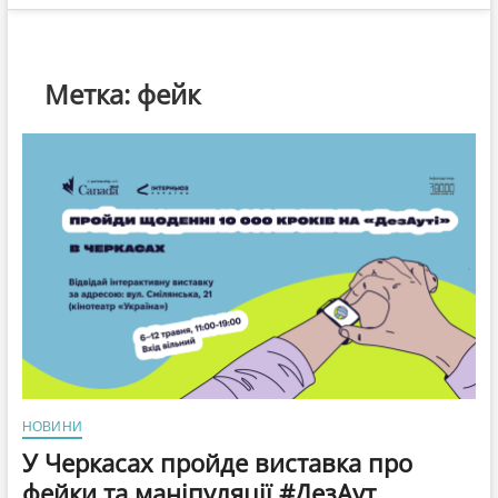
Метка:
фейк
НОВИНИ
У Черкасах пройде виставка про
фейки та маніпуляції #ДезАут