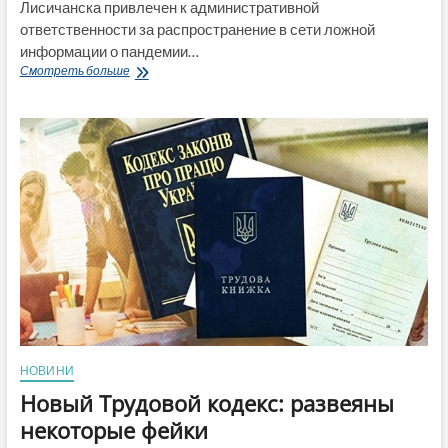
Лисичанска привлечен к административной
ответственности за распространение в сети ложной
информации о пандемии…
За
Смотреть больше
распространение
фейка
о
коронавирусе
житель
Лисичанска
привлечен
к
ответственности
НОВИНИ
Новый Трудовой кодекс: развеяны
некоторые фейки