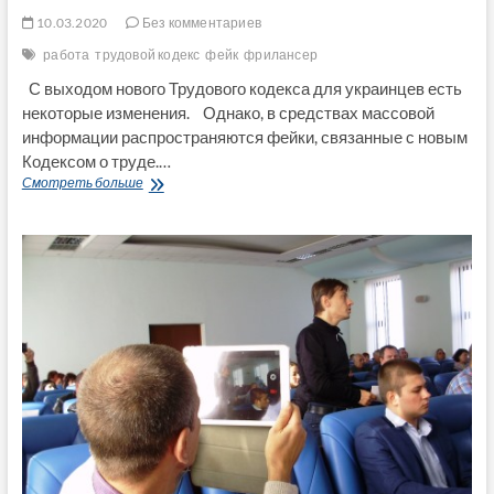
10.03.2020
Без комментариев
работа
трудовой кодекс
фейк
фрилансер
С выходом нового Трудового кодекса для украинцев есть
некоторые изменения. Однако, в средствах массовой
информации распространяются фейки, связанные с новым
Кодексом о труде.…
Новый
Смотреть больше
Трудовой
кодекс:
развеяны
некоторые
фейки