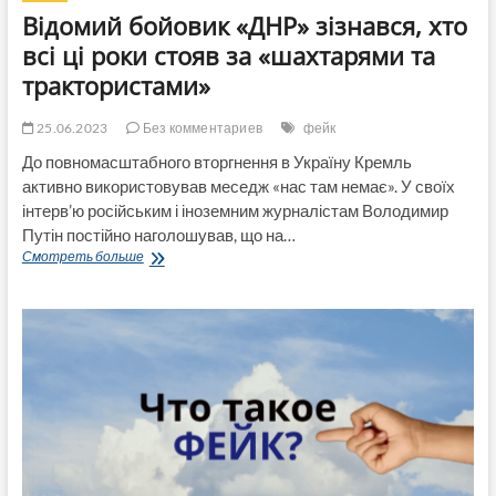
Відомий бойовик «ДНР» зізнався, хто
всі ці роки стояв за «шахтарями та
трактористами»
25.06.2023
Без комментариев
фейк
До повномасштабного вторгнення в Україну Кремль
активно використовував меседж «нас там немає». У своїх
інтерв’ю російським і іноземним журналістам Володимир
Путін постійно наголошував, що на…
Відомий
Смотреть больше
бойовик
«ДНР»
зізнався,
хто
всі
ці
роки
стояв
за
«шахтарями
та
трактористами»