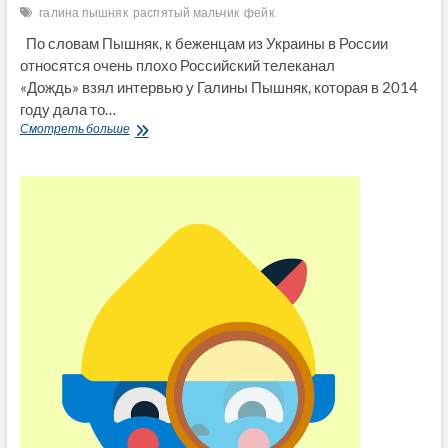
галина пышняк
распятый мальчик
фейк
По словам Пышняк, к беженцам из Украины в России
относятся очень плохо Российский телеканал
«Дождь» взял интервью у Галины Пышняк, которая в 2014
году дала то…
«Жалею
Смотреть больше
о
своих
словах»:
журналисты
разыскали
героиню
фейка
о
«распятом
мальчике»
(видео)