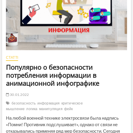
СТАТТІ
Популярно о безопасности
потребления информации в
анимационной инфографике
30.01.2022
безопасность
информация
критическое
мышление
логика
манипуляция
фейк
На любой военной технике электросвязи была надпись
«Помни! Противник подслушивает», однако от связи не
отказывались применяя ряд мер безопасности. Сегодня