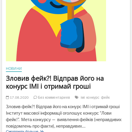
НОВИНИ
Зловив фейк?! Відправ його на
конурс ІМІ і отримай гроші
17.08.2020
Без комментариев
імі
конкурс
фейк
Зловив фейк?! Відправ його на конурс ІМІ і отримай гроші
Інститут масової інформації оголошує конкурс “Лови
фейк!”. Мета конкурсу — виявлення фейків (неправдивих
повідомлень про факти), неправдивих…
Зловив
Смотреть больше