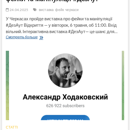
24.04.2025
виставка
фейк
черкаси
У Черкасах пройде виставка про фейки та маніпуляції
#ДезАут Відкриття — у вівторок, 6 травня, об 11:00. Вхід
вільний. Інтерактивна виставка #ДезАут— це шанс для…
У
Смотреть больше
Черкасах
пройде
виставка
про
фейки
та
маніпуляції
#ДезАут
СТАТТІ