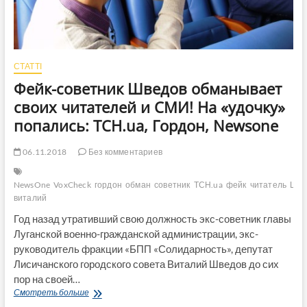
СТАТТІ
Фейк-советник Шведов обманывает
своих читателей и СМИ! На «удочку»
попались: ТСН.ua, Гордон, Newsone
06.11.2018
Без комментариев
NewsOne
VoxCheck
гордон
обман
советник
ТСН.ua
фейк
читатель
Шве
виталий
Год назад утративший свою должность экс-советник главы
Луганской военно-гражданской администрации, экс-
руководитель фракции «БПП «Солидарность», депутат
Лисичанского городского совета Виталий Шведов до сих
пор на своей…
Фейк-
Смотреть больше
советник