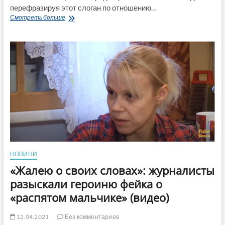
перефразируя этот слоган по отношению…
Популярно
Смотреть больше
о
безопасности
потребления
информации
в
анимационной
инфографике
НОВИНИ
«Жалею о своих словах»: журналисты
разыскали героиню фейка о
«распятом мальчике» (видео)
12.04.2021
Без комментариев