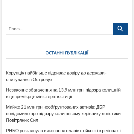
Шведов
обманывает
своих
читателей
Поиск…
и
СМИ!
На
«удочку»
попались:
ОСТАННІ ПУБЛІКАЦІЇ
ТСН.ua,
Гордон,
Newsone
Корупція найбільше підриває довіру до держави,-
опитування «Острову»
Незаконне збагачення на 13,9 млн грн: підозра колишній
віцепрем’єрці- міністерці юстиції
Майже 21 млн грн необґрунтованих активів: ДБР
повідомило про підозру колишньому керівнику логістики
Повітряних Сил
РНБО розглянула виконання планів стійкості в регіонах і