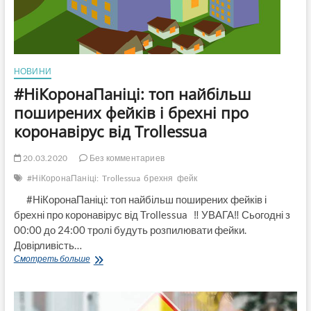
НОВИНИ
#НіКоронаПаніці: топ найбільш
поширених фейків і брехні про
коронавірус від Trollessua
20.03.2020
Без комментариев
#НіКоронаПаніці:
Trollessua
брехня
фейк
#НіКоронаПаніці: топ найбільш поширених фейків і
брехні про коронавірус від Trollessua ‼ УВАГА‼ Сьогодні з
00:00 до 24:00 тролі будуть розпилювати фейки.
Довірливість…
#НіКоронаПаніці:
Смотреть больше
топ
найбільш
поширених
фейків