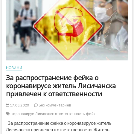
і
брехні
про
коронавірус
від
Trollessua
НОВИНИ
За распространение фейка о
коронавирусе житель Лисичанска
привлечен к ответственности
17.03.2020
Без комментариев
коронавирус
Лисичанск
ответственность
фейк
За распространение фейка о коронавирусе житель
Лисичанска привлечен к ответственности Житель