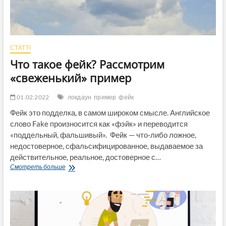
СТАТТІ
Что такое фейк? Рассмотрим
«свеженький» пример
01.02.2022
локдаун
пример
фейк
Фейк это подделка, в самом широком смысле. Английское
слово Fake произносится как «фэйк» и переводится
«поддельный, фальшивый». Фейк — что-либо ложное,
недостоверное, сфальсифицированное, выдаваемое за
действительное, реальное, достоверное с…
Что
Смотреть больше
такое
фейк?
Рассмотрим
«свеженький»
пример