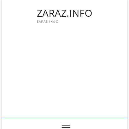
Перейти
ZARAZ.INFO
к
содержимому
ЗАРАЗ.ІНФО