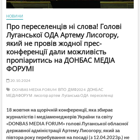
НОВИНИ
Про переселенців ні слова! Голові
Луганської ОДА Артему Лисогору,
який не провів жодної прес-
конференції дали можливість
пропіаритись на ДОНБАС МЕДІА
ФОРУМІ
20.10.2024
DONBAS MEDIA FORUM
ВПО
ДМФ2024
ДОНБАС
МЕДІАФОРУМ
лисогор артем
Луганська ОДА
переселенці
18 жовтня на щорічній конференції, яка збирає
журналістів і медіаменеджерів України та світу
«DONBAS MEDIA FORUM» голові Луганської обласної
державної адміністрації Артему Лисогору, який за
півтора року перебування на посаді
(з 12.04.2023р.) не