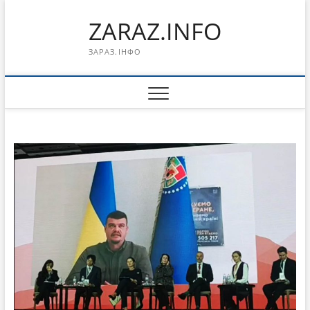
Перейти
ZARAZ.INFO
к
содержимому
ЗАРАЗ.ІНФО