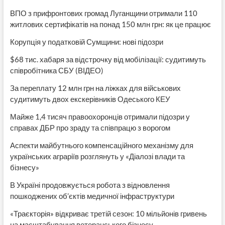
ВПО з прифронтових громад Луганщини отримали 110
житлових сертифікатів на понад 150 млн грн: як це працює
Корупція у податковій Сумщини: нові підозри
$68 тис. хабаря за відстрочку від мобілізації: судитимуть
співробітника СБУ (ВІДЕО)
За переплату 12 млн грн на ліжках для військових
судитимуть двох екскерівників Одеського КЕУ
Майже 1,4 тисяч правоохоронців отримали підозри у
справах ДБР про зраду та співпрацю з ворогом
Аспекти майбутнього компенсаційного механізму для
українських аграріїв розглянуть у «Діалозі влади та
бізнесу»
В Україні продовжується робота з відновлення
пошкоджених об’єктів медичної інфраструктури
«Траєкторія» відкриває третій сезон: 10 мільйонів гривень
на масштабування ветеранського бізнесу