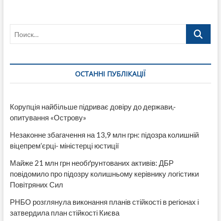
Поиск…
ОСТАННІ ПУБЛІКАЦІЇ
Корупція найбільше підриває довіру до держави,-
опитування «Острову»
Незаконне збагачення на 13,9 млн грн: підозра колишній
віцепрем’єрці- міністерці юстиції
Майже 21 млн грн необґрунтованих активів: ДБР
повідомило про підозру колишньому керівнику логістики
Повітряних Сил
РНБО розглянула виконання планів стійкості в регіонах і
затвердила план стійкості Києва