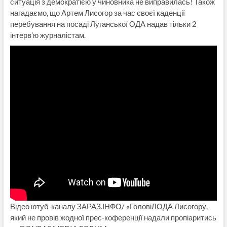
ситуація з демократією у чиновника не виправилась! Також
нагадаємо, що Артем Лисогор за час своєї каденції
перебування на посаді Луганської ОДА надав тільки 2
інтерв’ю журналістам.
Відео ютуб-каналу ЗАРАЗ.ІНФО/ «ГоловіЛОДА Лисогору,
який не провів жодної прес-коференції надали пропіаритись