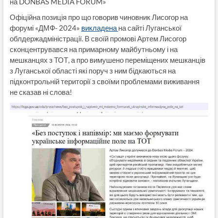
на DONBAS MEDIA FORUM»
Офіційна позиція про що говорив чиновник Лисогор на
форумі «ДМФ- 2024»
викладена
на сайті Луганської
облдержадміністрації. В своїй промові Артем Лисогор
сконцентрувався на примарному майбутньому і на
мешканцях з ТОТ, а про вимушено переміщених мешканців
з Луганської області які поруч з ним бідкаються на
підконтрольній території з своїми проблемами виживання
не сказав ні слова!