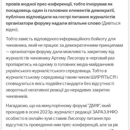
провів жодної прес-коференції, тобто ігнорував як
посадовець один із головних елементів демократії,
публічно відповідати на гострі питання журналістів
організатори форуму надали вітальне слово
(Дивіться
відео).
Тобто замість відповідного інформаційного бойкоту для
чиновника, який не працює за демократичними принципами
— організатори форуму дали можливість закритому від
журналістів чиновнику Артему Лисогору в черговий раз
пропіаритись на одному із головних медіа-майданчиків
українського журналістського середовища. Тобто в
журналістському середовищі таким чином ШИРЯТЬСЯ і
сповіщуються якісь подвійні стандарти без відсутності
зворотньої негативної реакції до нерадивих закритих
чиновників.
Нагадаємо, що на минулорічному форумі “ДМФ”, який
проходив в осені 2023р. журналіст редакції ЗАРАЗ.ІНФО
особисто в онлайн-зумі ставив Лисогору питання про
відсутність проведення ним прес-конференцій, але за рік