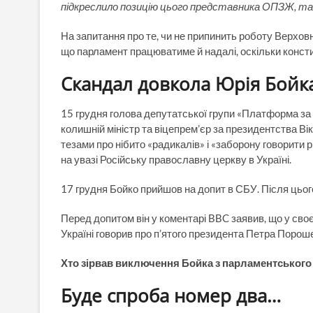
підкреслило позицію цього представника ОПЗЖ, так 
На запитання про те, чи не припинить роботу Верхов
що парламент працюватиме й надалі, оскільки консти
Скандал довкола Юрія Бойк
15 грудня голова депутатської групи «Платформа за 
колишній міністр та віцепрем’єр за президентства В
тезами про нібито «радикалів» і «заборону говорити 
на увазі Російську православну церкву в Україні.
17 грудня Бойко прийшов на допит в СБУ. Після цього
Перед допитом він у коментарі BBC заявив, що у своє
Україні говорив про п’ятого президента Петра Порошен
Хто зірвав виключення Бойка з парламентського 
Буде спроба номер два…