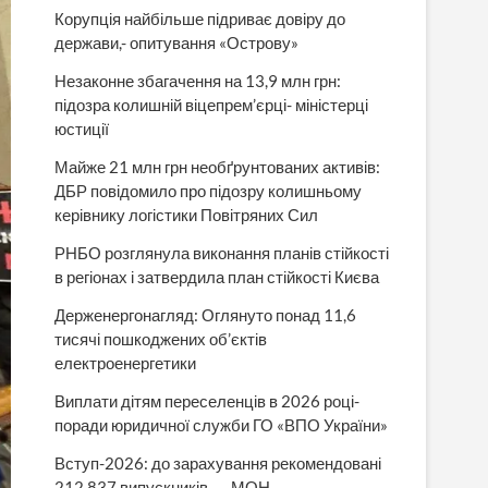
Корупція найбільше підриває довіру до
держави,- опитування «Острову»
Незаконне збагачення на 13,9 млн грн:
підозра колишній віцепрем’єрці- міністерці
юстиції
Майже 21 млн грн необґрунтованих активів:
ДБР повідомило про підозру колишньому
керівнику логістики Повітряних Сил
РНБО розглянула виконання планів стійкості
в регіонах і затвердила план стійкості Києва
Держенергонагляд: Оглянуто понад 11,6
тисячі пошкоджених об’єктів
електроенергетики
Виплати дітям переселенців в 2026 році-
поради юридичної служби ГО «ВПО України»
Вступ-2026: до зарахування рекомендовані
212 837 випускників, — МОН