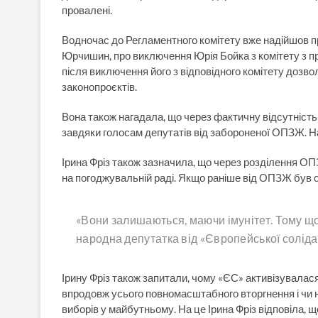
провалені.
Водночас до Регламентного комітету вже надійшов п
Юрчишин, про виключення Юрія Бойка з комітету з пр
після виключення його з відповідного комітету дозвол
законопроєктів.
Вона також нагадала, що через фактичну відсутність 
завдяки голосам депутатів від забороненої ОПЗЖ. Н
Ірина Фріз також зазначила, що через розділення ОП
на погоджувальній раді. Якщо раніше від ОПЗЖ був од
«Вони залишаються, маючи імунітет. Тому що
народна депутатка від «Європейської соліда
Ірину Фріз також запитали, чому «ЄС» активізувала
впродовж усього повномасштабного вторгнення і чи н
виборів у майбутньому. На це Ірина Фріз відповіла, щ