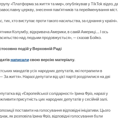
рупу «Платформа за життя та мир», опублікував у TikTok відео, д
православну церкву, знесення пам’ятників та перейменування міст.
 тих, хто виступає проти такого насильства, за єднання у країні».
’ятники Колумбу, відкривача Америки, в самій Америці…. І ось
насильство над людьми продовжується», — сказав Бойко.
стосовно подій у Верховній Раді
датів
написали
свою версію матеріалу.
ських мандатів усіх народних депутатів, які потрапили в
За життя». Наразі депутати від цієї партії розділилися на дві
утатка від «Європейської солідарності» Ірина Фріз, наразі у
ожливити присутність цих народних депутатів у сесійній залі.
 опозиції поставити на голосування відповідні ініціативи. Цього
нак, як розповіла Ірина Фріз, відповідні голосування були