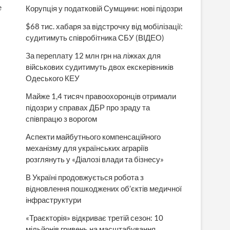
е
Корупція у податковій Сумщини: нові підозри
$68 тис. хабаря за відстрочку від мобілізації:
судитимуть співробітника СБУ (ВІДЕО)
За переплату 12 млн грн на ліжках для
військових судитимуть двох екскерівників
Одеського КЕУ
Майже 1,4 тисяч правоохоронців отримали
підозри у справах ДБР про зраду та
співпрацю з ворогом
Аспекти майбутнього компенсаційного
механізму для українських аграріїв
розглянуть у «Діалозі влади та бізнесу»
В Україні продовжується робота з
відновлення пошкоджених об’єктів медичної
інфраструктури
«Траєкторія» відкриває третій сезон: 10
мільйонів гривень на масштабування