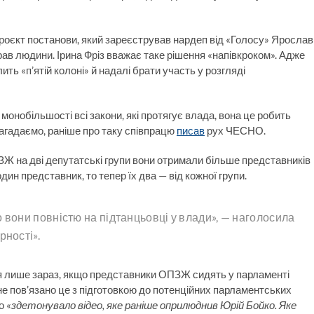
роєкт постанови, який зареєстрував нардеп від «Голосу» Ярослав
ав людини. Ірина Фріз вважає таке рішення «напівкроком». Адже
ить «п’ятій колоні» й надалі брати участь у розгляді
монобільшості всі закони, які протягує влада, вона це робить
агадаємо, раніше про таку співпрацю
писав
рух ЧЕСНО.
ЗЖ на дві депутатські групи вони отримали більше представників
ин представник, то тепер їх два — від кожної групи.
 вони повністю на підтанцьовці у влади», — наголосила
рності».
ся лише зараз, якщо представники ОПЗЖ сидять у парламенті
е пов’язано це з підготовкою до потенційних парламентських
о «
здетонувало відео, яке раніше оприлюднив Юрій Бойко. Яке