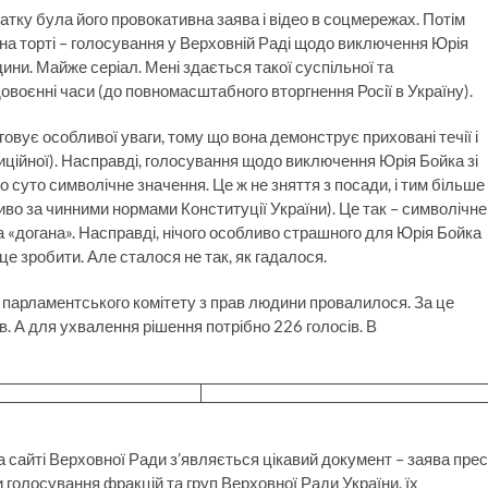
ку була його провокативна заява і відео в соцмережах. Потім
а на торті – голосування у Верховній Раді щодо виключення Юрія
ини. Майже серіал. Мені здається такої суспільної та
довоєнні часи (до повномасштабного вторгнення Росії в Україну).
овує особливої уваги, тому що вона демонструє приховані течії і
адиційної). Насправді, голосування щодо виключення Юрія Бойка зі
суто символічне значення. Це ж не зняття з посади, і тим більше
о за чинними нормами Конституції України). Це так – символічне
а «догана». Насправді, нічого особливо страшного для Юрія Бойка
 це зробити. Але сталося не так, як гадалося.
парламентського комітету з прав людини провалилося. За це
 А для ухвалення рішення потрібно 226 голосів. В
а сайті Верховної Ради з’являється цікавий документ – заява прес
голосування фракцій та груп Верховної Ради України, їх