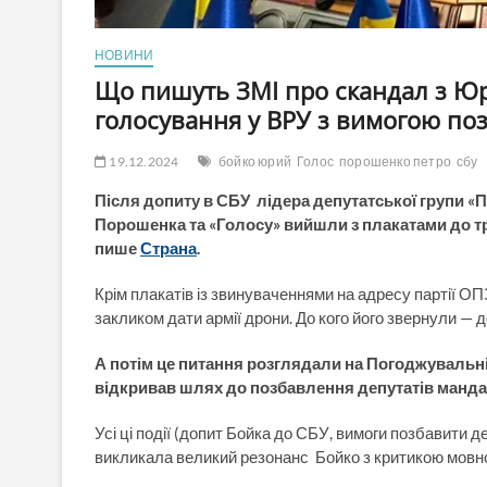
НОВИНИ
Що пишуть ЗМІ про скандал з Юрі
голосування у ВРУ з вимогою по
19.12.2024
бойко юрий
Голос
порошенко петро
сбу
Після допиту в СБУ лідера депутатської групи «П
Порошенка та «Голосу» вийшли з плакатами до тр
пише
Страна
.
Крім плакатів із звинуваченнями на адресу партії ОПЗ
закликом дати армії дрони. До кого його звернули —
А потім це питання розглядали на Погоджувальн
відкривав шлях до позбавлення депутатів манда
Усі ці події (допит Бойка до СБУ, вимоги позбавити 
викликала великий резонанс Бойко з критикою мовної 