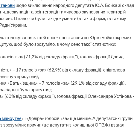
станови
щодо виключення народного депутата Ю.А. Бойка зі скла
и, деокупації та реінтеграції тимчасово окупованих територій
ин». Цікаво, чи були такі документи (в такій формі, і в такому
Ради України.
ика голосування за цей проект постанови по Юрію Бойко окремих
оцитую, щоб було зрозуміло, в чому сенс такої статистики:
олосів «за» (71,2% від складу фракції), голова фракції Давид
сть» – 17 голосів «за» (62,9% від складу фракції), співголова
нні був присутній);
ня «Батьківщина» – 7 голосів «за» (29,1% від складу фракції),
засіданні була присутня);
за» (60% від складу фракції), голова фракції Олександра Устінова 
а майбутнє
» і «Довіра» голосів «за» ще менше. А депутатські групи
 із зрозумілих причин (це депутати з колишньої ОПЗЖ) взагалі