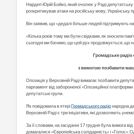
Нардеп Юрій Бойко, який очолює у Раді депутатську г
розкритикував атаки на російську мову, Українську 
Він заявив, що «дедалі більше людей підтримують нас,
«Кілька років тому ми були свідками, як зносили пам
сьогодні ми бачимо, що цей рух продовжується, що 
Громадське радіо 
з вимогою позбавити ман
Опозиція у Верховній Раді вимагає позбавити депутат
парламент від забороненої «Опозиційної платформи — 
депутатські групи.
Як повідомила в етері
Громадського радіо
народна деп
Верховній Раді є три ініціативи, які дозволяють унем
За її словами, на засіданні 17 грудня була вимога від
домагалися «Європейська солідарність» і «Голос». Од