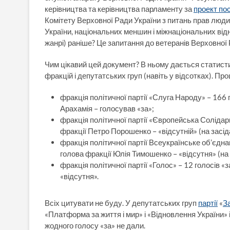
керівництва та керівництва парламенту за
проект по
Комітету Верховної Ради України з питань прав людин
України, національних меншин і міжнаціональних віднос
жанрі) раніше? Це запитання до ветеранів Верховної 
Чим цікавий цей документ? В ньому дається статист
фракцій і депутатських груп (навіть у відсотках). Пр
фракція політичної партії «Слуга Народу» – 166 г
Арахамія – голосував «за»;
фракція політичної партії «Європейська Солідарні
фракції Петро Порошенко – «відсутній» (на засіда
фракція політичної партії Всеукраїнське об’єднан
голова фракції Юлія Тимошенко – «відсутня» (на 
фракція політичної партії «Голос» – 12 голосів «
«відсутня».
Всіх цитувати не буду. У депутатських груп
партії
«
З
«Платформа за життя і мир» і «Відновлення України»
жодного голосу «за» не дали.