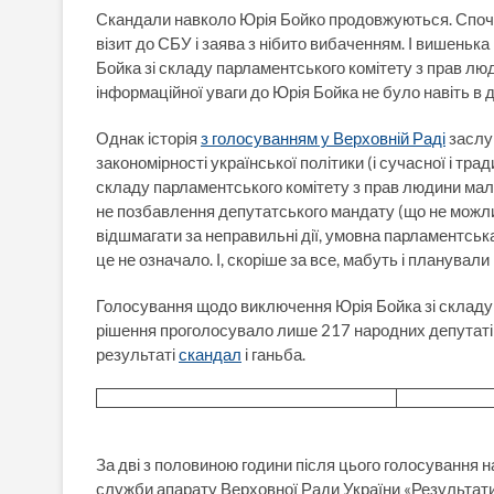
Скандали навколо Юрія Бойко продовжуються. Спочат
візит до СБУ і заява з нібито вибаченням. І вишеньк
Бойка зі складу парламентського комітету з прав люд
інформаційної уваги до Юрія Бойка не було навіть в 
Однак історія
з голосуванням у Верховній Раді
заслуг
закономірності української політики (і сучасної і тр
складу парламентського комітету з прав людини мало 
не позбавлення депутатського мандату (що не можлив
відшмагати за неправильні дії, умовна парламентськ
це не означало. І, скоріше за все, мабуть і планували
Голосування щодо виключення Юрія Бойка зі складу 
рішення проголосувало лише 217 народних депутатів.
результаті
скандал
і ганьба.
За дві з половиною години після цього голосування н
служби апарату Верховної Ради України «Результати 