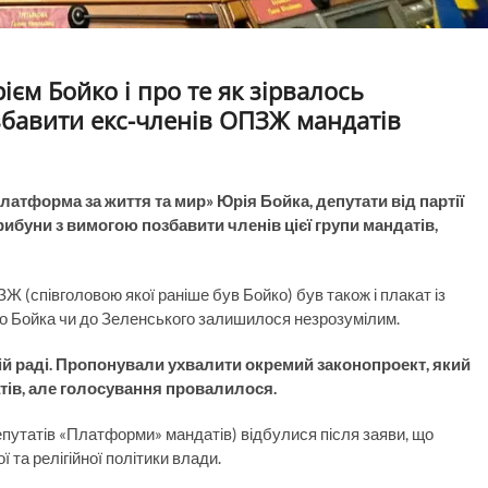
єм Бойко і про те як зірвалось
збавити екс-членів ОПЗЖ мандатів
латформа за життя та мир» Юрія Бойка, депутати від партії
ибуни з вимогою позбавити членів цієї групи мандатів,
Ж (співголовою якої раніше був Бойко) був також і плакат із
 до Бойка чи до Зеленського залишилося незрозумілим.
ій раді. Пропонували ухвалити окремий законопроект, який
тів, але голосування провалилося.
депутатів «Платформи» мандатів) відбулися після заяви, що
та релігійної політики влади.