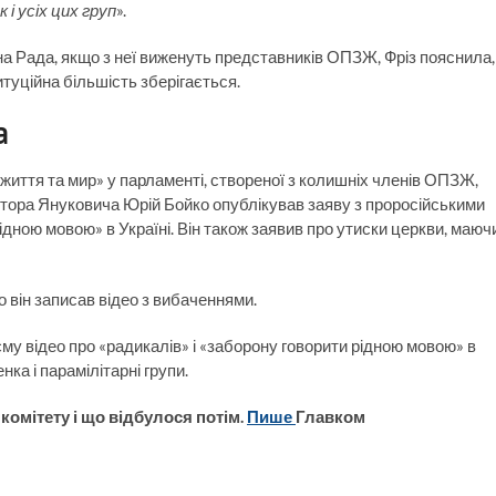
і усіх цих груп
».
на Рада, якщо з неї виженуть представників ОПЗЖ, Фріз пояснила,
туційна більшість зберігається.
а
життя та мир» у парламенті, створеної з колишніх членів ОПЗЖ,
іктора Януковича Юрій Бойко опублікував заяву з проросійськими
рідною мовою» в Україні. Він також заявив про утиски церкви, маюч
 він записав відео з вибаченнями.
му відео про «радикалів» і «заборону говорити рідною мовою» в
ка і парамілітарні групи.
комітету і що відбулося потім.
Пише
Главком