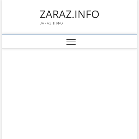
Перейти
ZARAZ.INFO
к
содержимому
ЗАРАЗ.ІНФО