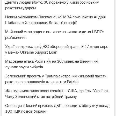
Дев’ять людей вбито, 30 поранено у Києві російським
ракетним ударом
Новим очільником Лисичанської МВА призначено Андрія
Шибаєва з Херсонщини. Деталі біографії
Майновий стан родини впливає на виплати дитині-ВПО:
роз’яснення
Україна отримала від ЄС оборонний транш 3,47 млрд євро
у межах Ukraine Support Loan
Масована атака Росії в ніч на 30 липня: на Вінниччині
лунали звуки вибухів
Зеленський просить у Трампа екстрений «зимовий пакет»
ракет-перехоплювачів для систем Patriot
«Контури можливої нової коаліції — США, Ізраїль і Україна».
Чому Зеленський став потрібний Трампу
Операція «Чесний призов»: ДБР проводить обшуки у понад
100 ТЦК по всій Україні