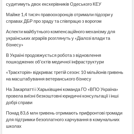
судитимуть двох екскерівників Одеського КЕУ
Майже 1,4 тисяч правоохоронців отримали підозри у
справах ДБР про зраду та співпрацю з ворогом
Аспекти майбутнього компенсаційного механізму для
українських аграріїв розглянуть у «Діалозі влади та
бізнесу»
В Україні продовжується робота з відновлення
пошкоджених об’єктів медичної інфраструктури
«Траєкторія» відкриває третій сезон: 10 мільйонів гривень
на масштабування ветеранського бізнесу
На Закарпатті і Харьківщині команда ГО «ВПО Україна»
провела виїзні безкоштовні юридичні консультації і інші
добрі справи
Понад 83,6 млн гривень отримають прифронтові громади
для підтримки безоплатного харчування в комунальних
школах