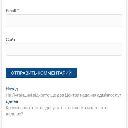
Email
*
Сайт
Навигация
Предыдущая
Назад
запись:
На Луганщині відкрито ще два Центри надання адмінпослуг
по
Следующая
Далее
записям
запись:
Кременное: отчетов депутатов горсовета мало – что
дальше?