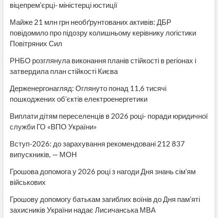
віцепрем’єрці- міністерці юстиції
Майже 21 млн грн необґрунтованих активів: ДБР
повідомило про підозру колишньому керівнику логістики
Повітряних Сил
РНБО розглянула виконання планів стійкості в регіонах і
затвердила план стійкості Києва
Держенергонагляд: Оглянуто понад 11,6 тисячі
пошкоджених об’єктів електроенергетики
Виплати дітям переселенців в 2026 році- поради юридичної
служби ГО «ВПО України»
Вступ-2026: до зарахування рекомендовані 212 837
випускників, — МОН
Грошова допомога у 2026 році з нагоди Дня знань сім’ям
військових
Грошову допомогу батькам загиблих воїнів до Дня пам’яті
захисників України надає Лисичанська МВА