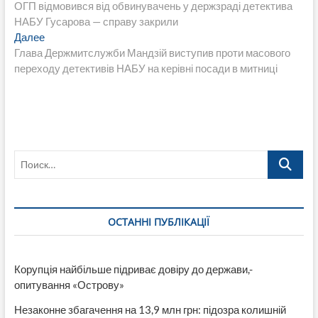
запись:
ОГП відмовився від обвинувачень у держзраді детектива
по
НАБУ Гусарова — справу закрили
записям
Следующая
Далее
запись:
Глава Держмитслужби Мандзій виступив проти масового
переходу детективів НАБУ на керівні посади в митниці
Поиск…
ОСТАННІ ПУБЛІКАЦІЇ
Корупція найбільше підриває довіру до держави,-
опитування «Острову»
Незаконне збагачення на 13,9 млн грн: підозра колишній