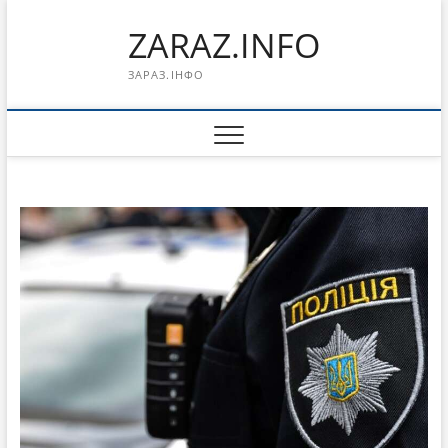
Перейти
ZARAZ.INFO
к
содержимому
ЗАРАЗ.ІНФО