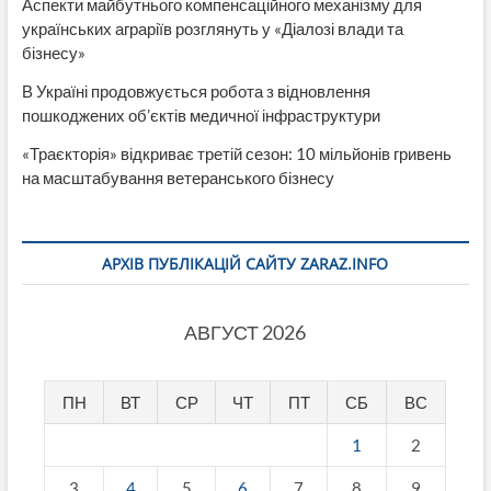
Аспекти майбутнього компенсаційного механізму для
українських аграріїв розглянуть у «Діалозі влади та
бізнесу»
В Україні продовжується робота з відновлення
пошкоджених об’єктів медичної інфраструктури
«Траєкторія» відкриває третій сезон: 10 мільйонів гривень
на масштабування ветеранського бізнесу
АРХІВ ПУБЛІКАЦІЙ САЙТУ ZARAZ.INFO
АВГУСТ 2026
ПН
ВТ
СР
ЧТ
ПТ
СБ
ВС
1
2
3
4
5
6
7
8
9