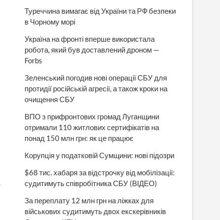
Туреччина вимагає від України та РФ безпеки
в Чорному морі
Україна на фронті вперше використала
робота, який був доставлений дроном —
Forbs
Зеленський погодив нові операції СБУ для
протидії російській агресії, а також кроки на
очищення СБУ
ВПО з прифронтових громад Луганщини
отримали 110 житлових сертифікатів на
понад 150 млн грн: як це працює
Корупція у податковій Сумщини: нові підозри
$68 тис. хабаря за відстрочку від мобілізації:
судитимуть співробітника СБУ (ВІДЕО)
т
За переплату 12 млн грн на ліжках для
військових судитимуть двох екскерівників