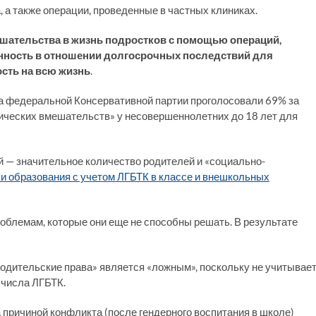
 а также операции, проведенные в частных клиниках.
шательства в жизнь подростков с помощью операций,
енность в отношении долгосрочных последствий для
ость на всю жизнь
.
да федеральной Консервативной партии проголосовали 69% за
ических вмешательств» у несовершеннолетних до 18 лет для
 — значительное количество родителей и «социально-
ки образования с учетом ЛГБТК в классе и внешкольных
роблемам, которые они еще не способны решать. В результате
родительские права» является «ложным», поскольку не учитывае
 числа ЛГБТК.
 причиной конфликта (после гендерного воспитания в школе)