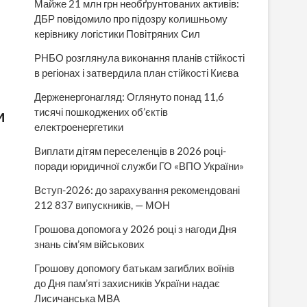
Майже 21 млн грн необґрунтованих активів:
ДБР повідомило про підозру колишньому
керівнику логістики Повітряних Сил
РНБО розглянула виконання планів стійкості
в регіонах і затвердила план стійкості Києва
Держенергонагляд: Оглянуто понад 11,6
и
тисячі пошкоджених об’єктів
електроенергетики
Виплати дітям переселенців в 2026 році-
поради юридичної служби ГО «ВПО України»
Вступ-2026: до зарахування рекомендовані
212 837 випускників, — МОН
Грошова допомога у 2026 році з нагоди Дня
знань сім’ям військових
Грошову допомогу батькам загиблих воїнів
до Дня пам’яті захисників України надає
Лисичанська МВА