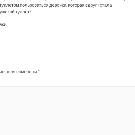
 туалетом пользоваться девочка, которая вдруг «стала
мужской туалет?
аки.
ые поля помечены
*