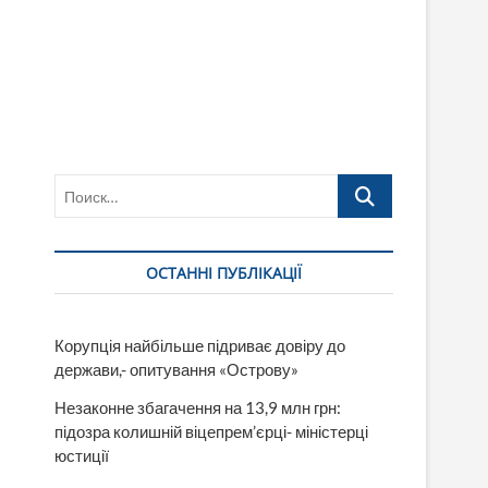
Поиск…
ОСТАННІ ПУБЛІКАЦІЇ
Корупція найбільше підриває довіру до
держави,- опитування «Острову»
Незаконне збагачення на 13,9 млн грн:
підозра колишній віцепрем’єрці- міністерці
юстиції