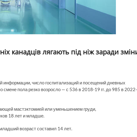
ніх канадців лягають під ніж заради змін
й информации, число госпитализаций и посещений дневных
 смене пола резко возросло — с 536 в 2018-19 гг. до 985 в 2022-
дающей мастэктомией или уменьшением груди,
тков 18 лет и младше.
 младший возраст составил 14 лет.