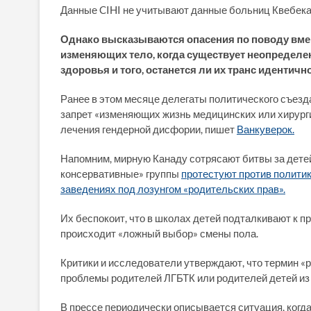
Данные CIHI не учитывают данные больниц Квебека,
Однако высказываются опасения по поводу вме
изменяющих тело, когда существует неопредел
здоровья и того, останется ли их транс идентичн
Ранее в этом месяце делегаты политического съез
запрет «изменяющих жизнь медицинских или хирург
лечения гендерной дисфории, пишет
Ванкуверок.
Напомним, мирную Канаду сотрясают битвы за детей
консервативные» группы
протестуют против полити
заведениях под лозунгом «родительских прав».
Их беспокоит, что в школах детей подталкивают к п
происходит «ложный выбор» смены пола.
Критики и исследователи утверждают, что термин «
проблемы родителей ЛГБТК или родителей детей из
В прессе периодически описывается ситуация, когда