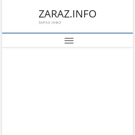
Перейти
ZARAZ.INFO
к
содержимому
ЗАРАЗ.ІНФО