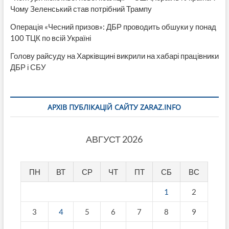
Чому Зеленський став потрібний Трампу
Операція «Чесний призов»: ДБР проводить обшуки у понад
100 ТЦК по всій Україні
Голову райсуду на Харківщині викрили на хабарі працівники
ДБР і СБУ
АРХІВ ПУБЛІКАЦІЙ САЙТУ ZARAZ.INFO
АВГУСТ 2026
ПН
ВТ
СР
ЧТ
ПТ
СБ
ВС
1
2
3
4
5
6
7
8
9