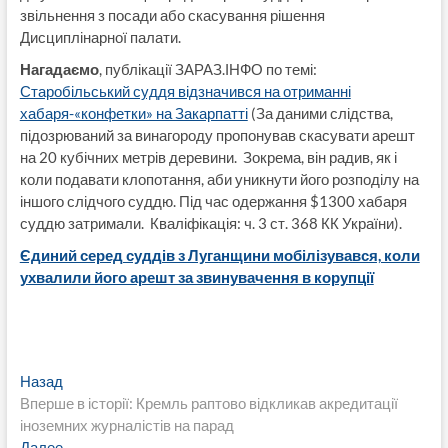
звільнення з посади або скасування рішення
Дисциплінарної палати.
Нагадаємо
, публікації ЗАРАЗ.ІНФО по темі:
Старобільський суддя відзначився на отриманні
хабаря-«конфетки» на Закарпатті
(За даними слідства,
підозрюваний за винагороду пропонував скасувати арешт
на 20 кубічних метрів деревини. Зокрема, він радив, як і
коли подавати клопотання, аби уникнути його розподілу на
іншого слідчого суддю. Під час одержання $1300 хабаря
суддю затримали. Кваліфікація: ч. 3 ст. 368 КК України).
Єдиний серед суддів з Луганщини мобілізувався, коли
ухвалили його арешт за звинувачення в корупції
Навигация
Предыдущая
Назад
запись:
Вперше в історії: Кремль раптово відкликав акредитації
по
іноземних журналістів на парад
Следующая
Далее