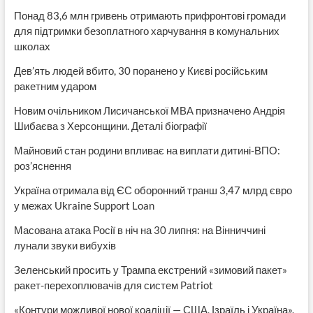
Понад 83,6 млн гривень отримають прифронтові громади
для підтримки безоплатного харчування в комунальних
школах
Дев’ять людей вбито, 30 поранено у Києві російським
ракетним ударом
Новим очільником Лисичанської МВА призначено Андрія
Шибаєва з Херсонщини. Деталі біографії
Майновий стан родини впливає на виплати дитині-ВПО:
роз’яснення
Україна отримала від ЄС оборонний транш 3,47 млрд євро
у межах Ukraine Support Loan
Масована атака Росії в ніч на 30 липня: на Вінниччині
лунали звуки вибухів
Зеленський просить у Трампа екстрений «зимовий пакет»
ракет-перехоплювачів для систем Patriot
«Контури можливої нової коаліції — США, Ізраїль і Україна».