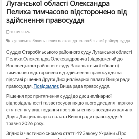
Луганської області Олександра
Пелиха тимчасово відсторонено від
здійснення правосуддя
10.05.2026
луганська область
пелих олександр
старобільский райсуд
суддя
Суддю Старобільського районного суду Луганської області
Пелиха Олександра Олександровича (відряджений до
Воловецького районного суду Закарпатської області)
тимчасово відсторонено від здійснення правосуддя на
підставі рішення Другої Дисциплінарної палати Вищої ради
правосуддя.
Повідомляє
Вища рада правосуддя.
Рішення про притягнення судді до дисциплінарної
відповідальності та застосування до нього дисциплінарного
стягнення у виді подання про звільнення з посади ухвалила
Друга Дисциплінарна палата Вищої ради правосуддя 6
травня 2026 року.
Згідно із частиною сьомою статті 49 Закону України «Про