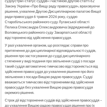
судоустрій і статус суддів» і частиною другою статті 62
Закону України «Про Вищу раду правосуддя», враховуючи
рішення, ухвалене Другою Дисциплінарною палатою Вищої
ради правосуддя 6 травня 2026 року, суддю
Старобільського районного суду Луганської області
Пелиха Олександра Олександровича (відряджений до
Воловецького районного суду Закарпатської області)
відсторонено від здійснення правосуддя.
У разі ухвалення органом, що розглядає справи про
притягнення до дисциплінарної відповідальності суддів,
рішення про застосування до судді дисциплінарного
стягнення у виді подання про звільнення судді з посади
такий суддя автоматично тимчасово відстороняється від
здійснення правосуддя до ухвалення рішення про його
звільнення з посади Вищою радою правосуддя. Судді
вважаються тимчасово відстороненими від здійснення
правосуддя без ухвалення Вищою радою правосуддя
окремого рішення.
Строк дії відсторонення суддів від здійснення правосуддя –
до ухвалення Вищою радою правосуддя рішення про їх