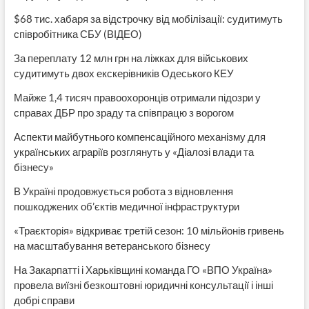
$68 тис. хабаря за відстрочку від мобілізації: судитимуть
співробітника СБУ (ВІДЕО)
За переплату 12 млн грн на ліжках для військових
судитимуть двох екскерівників Одеського КЕУ
Майже 1,4 тисяч правоохоронців отримали підозри у
справах ДБР про зраду та співпрацю з ворогом
Аспекти майбутнього компенсаційного механізму для
українських аграріїв розглянуть у «Діалозі влади та
бізнесу»
В Україні продовжується робота з відновлення
пошкоджених об’єктів медичної інфраструктури
«Траєкторія» відкриває третій сезон: 10 мільйонів гривень
на масштабування ветеранського бізнесу
На Закарпатті і Харьківщині команда ГО «ВПО Україна»
провела виїзні безкоштовні юридичні консультації і інші
добрі справи