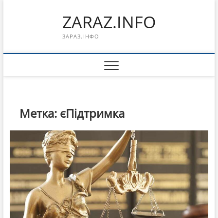
Перейти
ZARAZ.INFO
к
содержимому
ЗАРАЗ.ІНФО
Метка:
єПідтримка