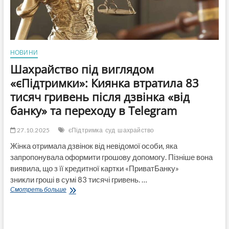
НОВИНИ
Шахрайство під виглядом
«єПідтримки»: Киянка втратила 83
тисяч гривень після дзвінка «від
банку» та переходу в Telegram
27.10.2025
єПідтримка
суд
шахрайство
Жінка отримала дзвінок від невідомої особи, яка
запропонувала оформити грошову допомогу. Пізніше вона
виявила, що з її кредитної картки «ПриватБанку»
зникли гроші в сумі 83 тисячі гривень. …
Шахрайство
Смотреть больше
під
виглядом
«єПідтримки»:
Киянка