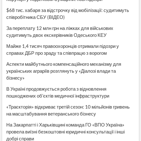
$68 тис. хабаря за відстрочку від мобілізації: судитимуть
співробітника СБУ (ВІДЕО)
За переплату 12 млн грн на ліжках для військових
судитимуть двох екскерівників Одеського КЕУ
Майже 1,4 тисяч правоохоронців отримали підозри у
справах ДБР про зраду та співпрацю з ворогом
Аспекти майбутнього компенсаційного механізму для
українських аграріїв розглянуть у «Діалозі влади та
бізнесу»
В Україні продовжується робота з відновлення
пошкоджених об’єктів медичної інфраструктури
«Траєкторія» відкриває третій сезон: 10 мільйонів гривень
на масштабування ветеранського бізнесу
На Закарпатті і Харьківщині команда ГО «ВПО Україна»
провела виїзні безкоштовні юридичні консультації і інші
добрі справи