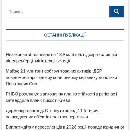
втратила
Поиск…
83
тисяч
гривень
після
дзвінка
ОСТАННІ ПУБЛІКАЦІЇ
«від
банку»
та
переходу
Незаконне збагачення на 13,9 млн грн: підозра колишній
в
віцепрем’єрці- міністерці юстиції
Telegram
Майже 21 млн грн необґрунтованих активів: ДБР
повідомило про підозру колишньому керівнику логістики
Повітряних Сил
РНБО розглянула виконання планів стійкості в регіонах і
затвердила план стійкості Києва
Держенергонагляд: Оглянуто понад 11,6 тисячі
пошкоджених об’єктів електроенергетики
Виплати дітям переселенців в 2026 році- поради юридичної