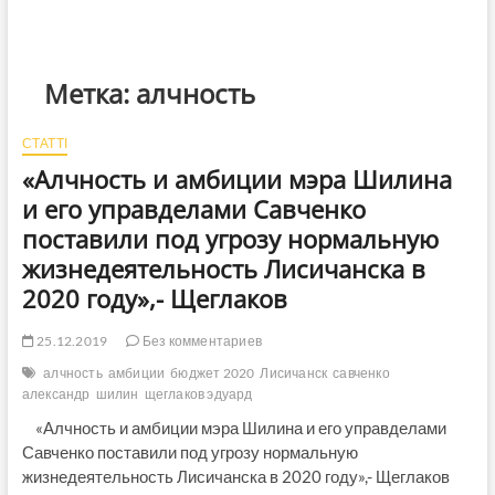
Метка:
алчность
СТАТТІ
«Алчность и амбиции мэра Шилина
и его управделами Савченко
поставили под угрозу нормальную
жизнедеятельность Лисичанска в
2020 году»,- Щеглаков
25.12.2019
Без комментариев
алчность
амбиции
бюджет 2020
Лисичанск
савченко
александр
шилин
щеглаков эдуард
«Алчность и амбиции мэра Шилина и его управделами
Савченко поставили под угрозу нормальную
жизнедеятельность Лисичанска в 2020 году»,- Щеглаков