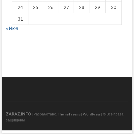
24
25
26
27
28
29
30
31
« Июл
fake breitling
ZARAZ.INFO
| Разработано:
Theme Freesia
|
WordPress
| © Все права
защищены