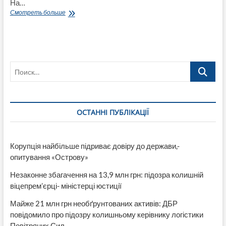
На…
«Алчность
Смотреть больше
и
амбиции
мэра
Шилина
и
Поиск…
его
управделами
Савченко
поставили
под
ОСТАННІ ПУБЛІКАЦІЇ
угрозу
нормальную
жизнедеятельность
Лисичанска
Корупція найбільше підриває довіру до держави,-
в
опитування «Острову»
2020
году»,-
Незаконне збагачення на 13,9 млн грн: підозра колишній
Щеглаков
віцепрем’єрці- міністерці юстиції
Майже 21 млн грн необґрунтованих активів: ДБР
повідомило про підозру колишньому керівнику логістики
Повітряних Сил