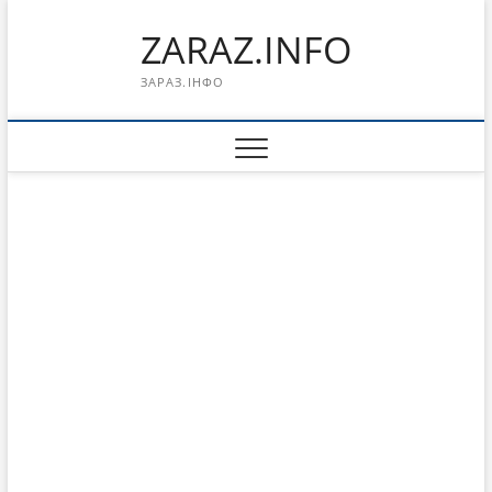
Перейти
ZARAZ.INFO
к
содержимому
ЗАРАЗ.ІНФО