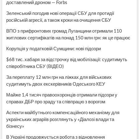
доставлений дроном — Forbs
Зеленський погодив нові операції СБУ для протидії
російській агресії, а також кроки на очищення СБУ
ВПО з прифронтових громад Луганщини отримали 110
житлових сертифікатів на понад 150 млн грн: як це працює
Корупція у податковій Сумщини: нові підозри
$68 тис. хабаря за відстрочку від мобілізації: судитимуть
співробітника СБУ (ВІДЕО)
За переплату 12 млн грн на ліжках для військових
судитимуть двох екскерівників Одеського КЕУ
Майже 1,4 тисяч правоохоронців отримали підозри у
справах ДБР про зраду та співпрацю з ворогом
Аспекти майбутнього компенсаційного механізму для
українських аграріїв розглянуть у «Діалозі влади та
бізнесу»
В Україні продовжується робота з відновлення