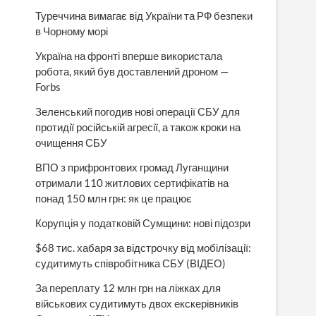
Туреччина вимагає від України та РФ безпеки
в Чорному морі
Україна на фронті вперше використала
робота, який був доставлений дроном —
Forbs
Зеленський погодив нові операції СБУ для
протидії російській агресії, а також кроки на
очищення СБУ
ВПО з прифронтових громад Луганщини
отримали 110 житлових сертифікатів на
понад 150 млн грн: як це працює
Корупція у податковій Сумщини: нові підозри
$68 тис. хабаря за відстрочку від мобілізації:
судитимуть співробітника СБУ (ВІДЕО)
За переплату 12 млн грн на ліжках для
військових судитимуть двох екскерівників