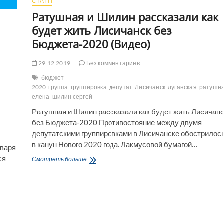
СТАТТІ
Ратушная и Шилин рассказали как
будет жить Лисичанск без
Бюджета-2020 (Видео)
1
29.12.2019
Без комментариев
бюджет
2020
группа
группировка
депутат
Лисичанск
луганская
ратушн
елена
шилин сергей
Ратушная и Шилин рассказали как будет жить Лисичан
без Бюджета-2020 Противостояние между двумя
депутатскими группировками в Лисичанске обострилос
в канун Нового 2020 года. Лакмусовой бумагой…
нваря
ся
Ратушная
Смотреть больше
и
Шилин
рассказали
как
будет
жить
Лисичанск