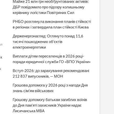
Майже 21 млн грн необґрунтованих активів:
ДБР повідомило про підозру колишньому
керівнику логістики Повітряних Сил
РНБО розглянула виконання планів стійкості
в регіонах і затвердила план стійкості Києва
Держенергонагляд: Оглянуто понад 11,6
тисячі пошкоджених об’єктів
ая
електроенергетики
Виплати дітям переселенців в 2026 році-
ск
поради юридичної служби ГО «ВПО України»
ь
Вступ-2026: до зарахування рекомендовані
212 837 випускників, — МОН
Грошова допомога у 2026 році з нагоди Дня
знань сім’ям військових
Грошову допомогу батькам загиблих воїнів
до Дня пам’яті захисників України надає
Лисичанська МВА