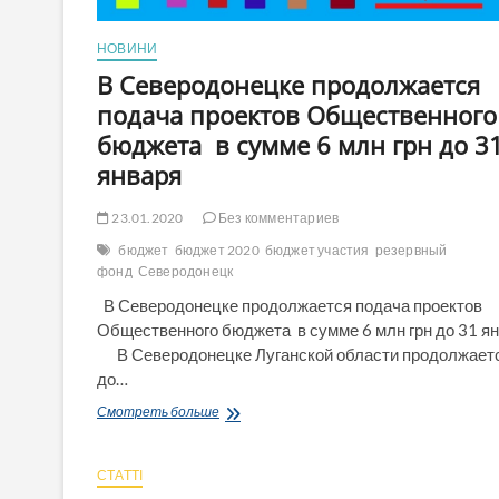
НОВИНИ
В Северодонецке продолжается
подача проектов Общественного
бюджета в сумме 6 млн грн до 3
января
23.01.2020
Без комментариев
бюджет
бюджет 2020
бюджет участия
резервный
фонд
Северодонецк
В Северодонецке продолжается подача проектов
Общественного бюджета в сумме 6 млн грн до 31 я
В Северодонецке Луганской области продолжает
до…
В
Смотреть больше
Северодонецке
продолжается
подача
СТАТТІ
проектов