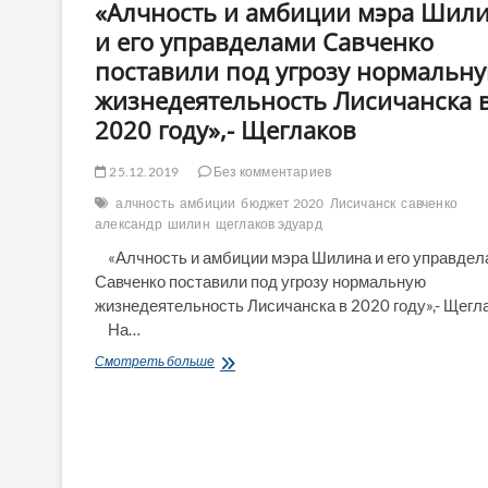
«Алчность и амбиции мэра Шил
Общественного
бюджета
и его управделами Савченко
в
поставили под угрозу нормальн
сумме
6
жизнедеятельность Лисичанска 
млн
2020 году»,- Щеглаков
грн
до
31
25.12.2019
Без комментариев
января
алчность
амбиции
бюджет 2020
Лисичанск
савченко
александр
шилин
щеглаков эдуард
«Алчность и амбиции мэра Шилина и его управдел
Савченко поставили под угрозу нормальную
жизнедеятельность Лисичанска в 2020 году»,- Щег
На…
«Алчность
Смотреть больше
и
амбиции
мэра
Шилина
и
его