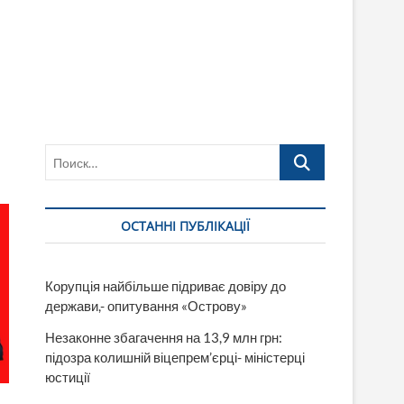
Поиск…
ОСТАННІ ПУБЛІКАЦІЇ
Корупція найбільше підриває довіру до
держави,- опитування «Острову»
Незаконне збагачення на 13,9 млн грн:
підозра колишній віцепрем’єрці- міністерці
юстиції