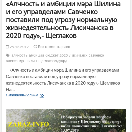
«Алчность и амбиции мэра Шилина
сессии
или
и его управделами Савченко
почему
поставили под угрозу нормальную
Лисичанам
нельзя
жизнедеятельность Лисичанска в
задавать
2020 году»,- Щеглаков
вопросы
о
Дунаеве
25.12.2019
Без комментариев
алчность
амбиции
бюджет 2020
Лисичанск
савченко
александр
шилин
щеглаков эдуард
«Алчность и амбиции мэра Шилина и его управделами
Савченко поставили под угрозу нормальную
жизнедеятельность Лисичанска в 2020 году»,- Щеглаков
На…
«Алчность
Смотреть больше
и
амбиции
мэра
Шилина
и
его
управделами