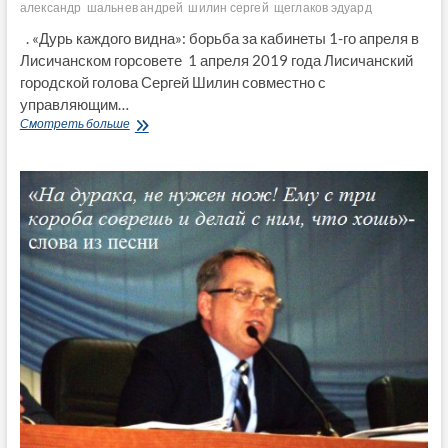
александр
шальнев андрей
шилин сергей
щеглаков эдуард
. «Дурь каждого видна»: борьба за кабинеты 1-го апреля в
Лисичанском горсовете 1 апреля 2019 года Лисичанский
городской голова Сергей Шилин совместно с
управляющим…
«Дурь
Смотреть больше
каждого
видна»:
борьба
за
кабинеты
1-
го
апреля
в
Лисичанском
горсовете (Видео)