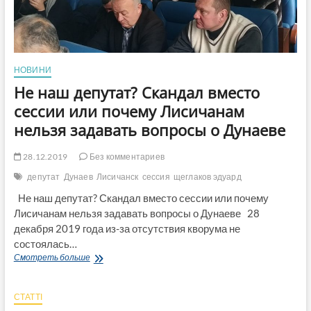
подозрении
в
хищении
около
340
тыс
НОВИНИ
грн
Не наш депутат? Скандал вместо
сессии или почему Лисичанам
нельзя задавать вопросы о Дунаеве
28.12.2019
Без комментариев
депутат
Дунаев
Лисичанск
сессия
щеглаков эдуард
Не наш депутат? Скандал вместо сессии или почему
Лисичанам нельзя задавать вопросы о Дунаеве 28
декабря 2019 года из-за отсутствия кворума не
состоялась…
Не
Смотреть больше
наш
депутат?
Скандал
СТАТТІ
вместо