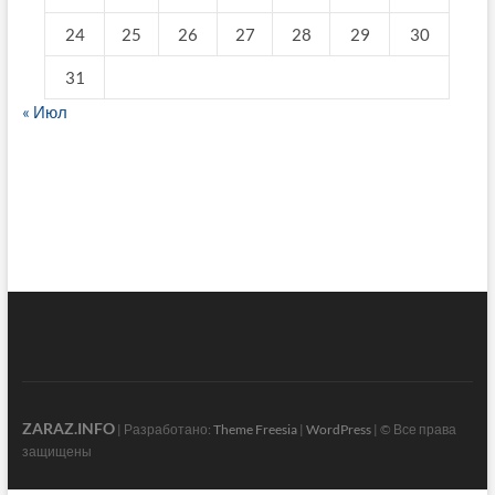
24
25
26
27
28
29
30
31
« Июл
fake breitling
ZARAZ.INFO
| Разработано:
Theme Freesia
|
WordPress
| © Все права
защищены