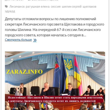
Лисичанск
ратушная елена
сессия
шилин сергей
щеглаков
эдуард
Депутаты отложили вопросы по лишению полномочий
секретаря Лисичанского горсовета Щеглакова и городского
головы Шилина На очередной 67-й сессии Лисичанского
городского совета, которая началась сегодня в…
Депутаты
Смотреть больше
отложили
вопросы
по
лишению
полномочий
секретаря
Лисичанского
горсовета
Щеглакова
и
городского
головы
Шилина