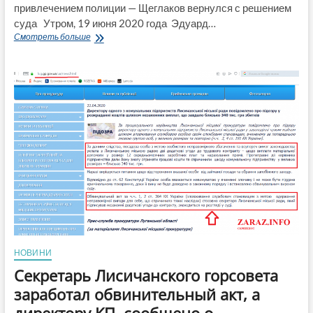
привлечением полиции — Щеглаков вернулся с решением
суда Утром, 19 июня 2020 года Эдуард…
Битва
Смотреть больше
за
кабинет
секретаря
Лисичанского
горсовета
с
привлечением
полиции.
ВИДЕО
НОВИНИ
Секретарь Лисичанского горсовета
заработал обвинительный акт, а
директору КП сообщено о