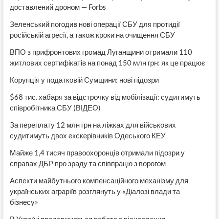
доставлений дроном — Forbs
Зеленський погодив нові операції СБУ для протидії
російській агресії, а також кроки на очищення СБУ
ВПО з прифронтових громад Луганщини отримали 110
житлових сертифікатів на понад 150 млн грн: як це працює
Корупція у податковій Сумщини: нові підозри
$68 тис. хабаря за відстрочку від мобілізації: судитимуть
співробітника СБУ (ВІДЕО)
За переплату 12 млн грн на ліжках для військових
судитимуть двох екскерівників Одеського КЕУ
Майже 1,4 тисяч правоохоронців отримали підозри у
справах ДБР про зраду та співпрацю з ворогом
Аспекти майбутнього компенсаційного механізму для
українських аграріїв розглянуть у «Діалозі влади та
бізнесу»
В Україні продовжується робота з відновлення