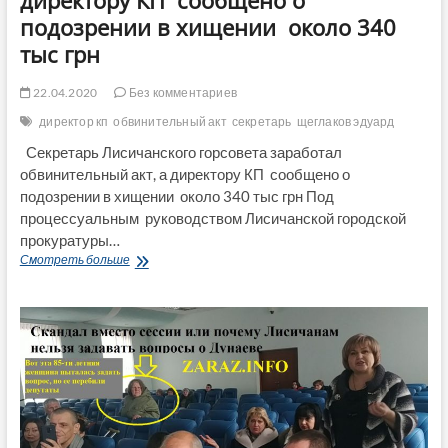
подозрении в хищении около 340
тыс грн
22.04.2020
Без комментариев
директор кп
обвинительный акт
секретарь
щеглаков эдуард
Секретарь Лисичанского горсовета заработал
обвинительный акт, а директору КП сообщено о
подозрении в хищении около 340 тыс грн Под
процессуальным руководством Лисичанской городской
прокуратуры…
Секретарь
Смотреть больше
Лисичанского
горсовета
заработал
обвинительный
акт,
а
директору
КП
сообщено
о