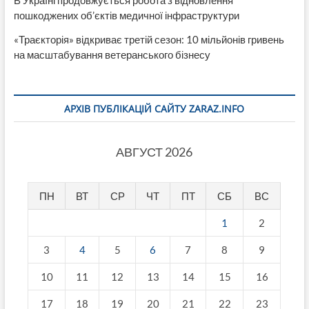
пошкоджених об’єктів медичної інфраструктури
«Траєкторія» відкриває третій сезон: 10 мільйонів гривень
на масштабування ветеранського бізнесу
АРХІВ ПУБЛІКАЦІЙ САЙТУ ZARAZ.INFO
АВГУСТ 2026
ПН
ВТ
СР
ЧТ
ПТ
СБ
ВС
1
2
3
4
5
6
7
8
9
10
11
12
13
14
15
16
17
18
19
20
21
22
23