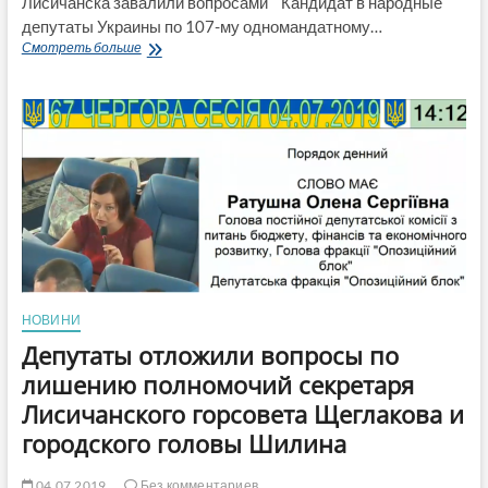
Лисичанска завалили вопросами Кандидат в народные
депутаты Украины по 107-му одномандатному…
Кандидата
Смотреть больше
в
нардепы
Щеглакова
на
встрече
возле
поликлинники
избиратели
Лисичанска
завалили
вопросами (Видео)
НОВИНИ
Депутаты отложили вопросы по
лишению полномочий секретаря
Лисичанского горсовета Щеглакова и
городского головы Шилина
04.07.2019
Без комментариев