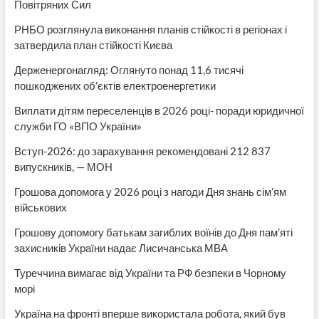
Повітряних Сил
РНБО розглянула виконання планів стійкості в регіонах і
затвердила план стійкості Києва
Держенергонагляд: Оглянуто понад 11,6 тисячі
пошкоджених об’єктів електроенергетики
Виплати дітям переселенців в 2026 році- поради юридичної
служби ГО «ВПО України»
Вступ-2026: до зарахування рекомендовані 212 837
випускників, — МОН
Грошова допомога у 2026 році з нагоди Дня знань сім’ям
військових
Грошову допомогу батькам загиблих воїнів до Дня пам’яті
захисників України надає Лисичанська МВА
Туреччина вимагає від України та РФ безпеки в Чорному
морі
Україна на фронті вперше використала робота, який був