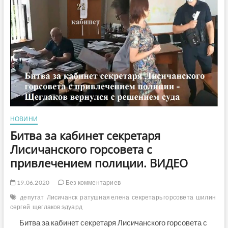
в
коррупции
и
изгнала
из
Северодонецкого
райсовета
«Медведчуковских
и
Шаховских»
НОВИНИ
Битва за кабинет секретаря
Лисичанского горсовета с
привлечением полиции. ВИДЕО
19.06.2020
Без комментариев
депутат
Лисичанск
ратушная елена
секретарь горсовета
шилин
сергей
щеглаков эдуард
Битва за кабинет секретаря Лисичанского горсовета с