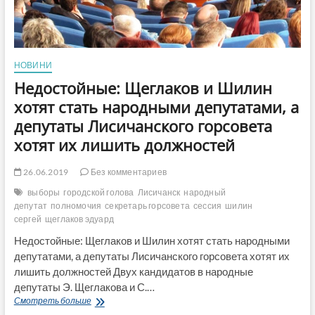
НОВИНИ
Недостойные: Щеглаков и Шилин
хотят стать народными депутатами, а
депутаты Лисичанского горсовета
хотят их лишить должностей
26.06.2019
Без комментариев
выборы
городской голова
Лисичанск
народный
депутат
полномочия
секретарь горсовета
сессия
шилин
сергей
щеглаков эдуард
Недостойные: Щеглаков и Шилин хотят стать народными
депутатами, а депутаты Лисичанского горсовета хотят их
лишить должностей Двух кандидатов в народные
депутаты Э. Щеглакова и С.…
Недостойные:
Смотреть больше
Щеглаков