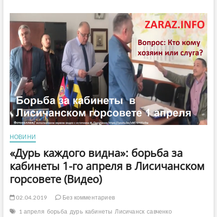
и
Шилин
хотят
стать
народными
депутатами,
а
депутаты
Лисичанского
горсовета
хотят
их
лишить
должностей
НОВИНИ
«Дурь каждого видна»: борьба за
кабинеты 1-го апреля в Лисичанском
горсовете (Видео)
02.04.2019
Без комментариев
1 апреля
борьба
дурь
кабинеты
Лисичанск
савченко