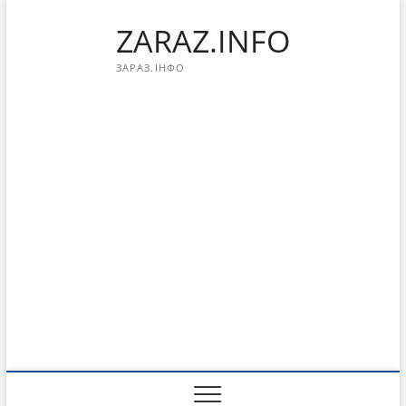
Перейти
ZARAZ.INFO
к
содержимому
ЗАРАЗ.ІНФО