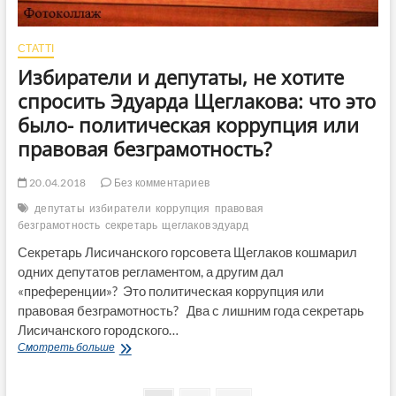
СТАТТІ
Избиратели и депутаты, не хотите
спросить Эдуарда Щеглакова: что это
было- политическая коррупция или
правовая безграмотность?
20.04.2018
Без комментариев
депутаты
избиратели
коррупция
правовая
безграмотность
секретарь
щеглаков эдуард
Секретарь Лисичанского горсовета Щеглаков кошмарил
одних депутатов регламентом, а другим дал
«преференции»? Это политическая коррупция или
правовая безграмотность? Два с лишним года секретарь
Лисичанского городского…
Избиратели
Смотреть больше
и
депутаты,
не