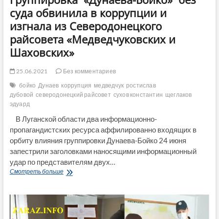
суда обвинила в коррупции и
изгнала из Северодонецкого
райсовета «Медведчуковских и
Шаховских»
25.06.2021
Без комментариев
бойко
Дунаев
коррупция
медведчук
ростислав
дубовой
северодонецкий райсовет
сухов константин
щеглаков
эдуард
В Луганской области два информационно-
пропагандистских ресурса аффилированно входящих в
орбиту влияния группировки Дунаева-Бойко 24 июня
запестрили заголовками наносящими информационный
удар по представителям двух…
Группировка
Смотреть больше
«Дунаева-
Бойко»
без
суда
обвинила