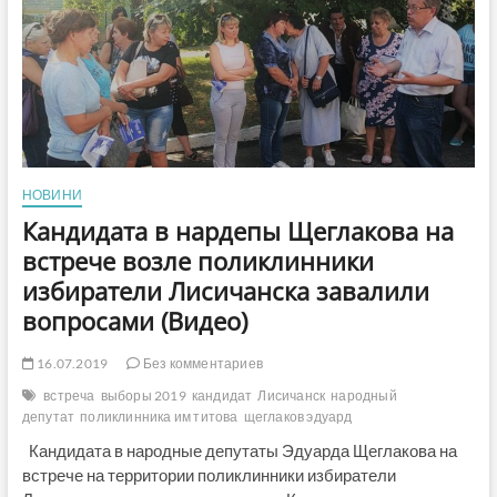
Савченко
поставили
под
угрозу
нормальную
жизнедеятельность
Лисичанска
в
2020
НОВИНИ
году»,-
Щеглаков
Кандидата в нардепы Щеглакова на
встрече возле поликлинники
избиратели Лисичанска завалили
вопросами (Видео)
16.07.2019
Без комментариев
встреча
выборы 2019
кандидат
Лисичанск
народный
депутат
поликлинника им титова
щеглаков эдуард
Кандидата в народные депутаты Эдуарда Щеглакова на
встрече на территории поликлинники избиратели