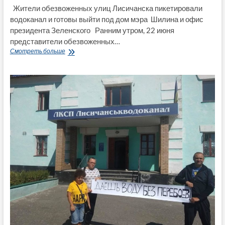
Жители обезвоженных улиц Лисичанска пикетировали
водоканал и готовы выйти под дом мэра Шилина и офис
президента Зеленского Ранним утром, 22 июня
представители обезвоженных…
Жители
Смотреть больше
обезвоженных
улиц
Лисичанска
пикетировали
водоканал
и
готовы
выйти
под
дом
мэра
Шилина
и
офис
президента
Зеленского