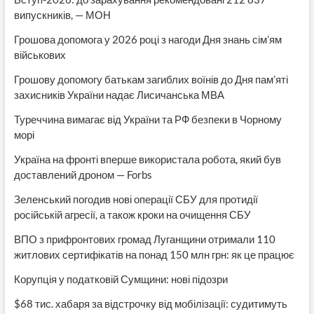
випускників, — МОН
Грошова допомога у 2026 році з нагоди Дня знань сім’ям
військових
Грошову допомогу батькам загиблих воїнів до Дня пам’яті
захисників України надає Лисичанська МВА
Туреччина вимагає від України та РФ безпеки в Чорному
морі
Україна на фронті вперше використала робота, який був
доставлений дроном — Forbs
Зеленський погодив нові операції СБУ для протидії
російській агресії, а також кроки на очищення СБУ
ВПО з прифронтових громад Луганщини отримали 110
житлових сертифікатів на понад 150 млн грн: як це працює
Корупція у податковій Сумщини: нові підозри
$68 тис. хабаря за відстрочку від мобілізації: судитимуть