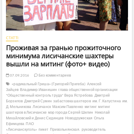
СТАТТІ
Проживая за гранью прожиточного
минимума лисичанские шахтеры
вышли на митинг (фото+ видео)
07.09.2016
Без комментариев
«радикальный Гриша» (Григорий Пригеба)
Алексей
Зайцев
Владимир Иванишин
глава общественной организации
"Общественный контроль труда" Вера Ястребова
Дмитрий
Борзилов
Дмитрий Сумин
забастовка шахтеров
им. Г. Капустина
им.
Д. Мельникова
Лисичанск
Максим Павленко
митинг
митинг
шахтеров в Лисичанске
мэр города Сергей Шилин
Николай
Михайловский и Денис Сидинцев
Новодружеская
Ольга
Ефимцева
ПАО
«Лисичанскуголь»
пикет
Привольнянская.
руководитель