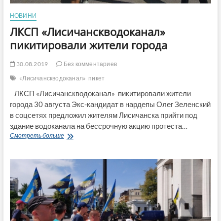
НОВИНИ
ЛКСП «Лисичанскводоканал»
пикитировали жители города
30.08.2019
Без комментариев
«Лисичанскводоканал»
пикет
ЛКСП «Лисичанскводоканал» пикитировали жители
города 30 августа Экс-кандидат в нардепы Олег Зеленский
в соцсетях предложил жителям Лисичанска прийти под
здание водоканала на бессрочную акцию протеста…
ЛКСП
Смотреть больше
«Лисичанскводоканал»
пикитировали
жители
города