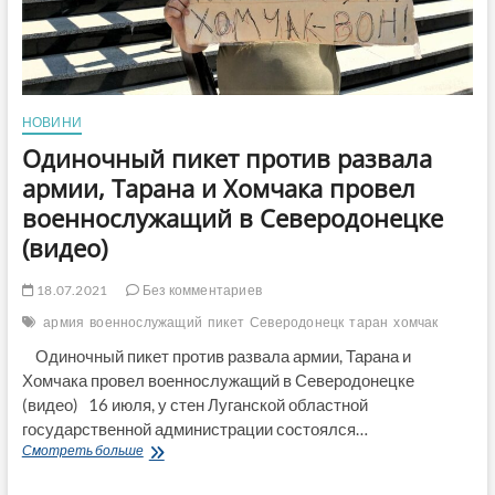
НОВИНИ
Одиночный пикет против развала
армии, Тарана и Хомчака провел
военнослужащий в Северодонецке
(видео)
18.07.2021
Без комментариев
армия
военнослужащий
пикет
Северодонецк
таран
хомчак
Одиночный пикет против развала армии, Тарана и
Хомчака провел военнослужащий в Северодонецке
(видео) 16 июля, у стен Луганской областной
государственной администрации состоялся…
Одиночный
Смотреть больше
пикет
против