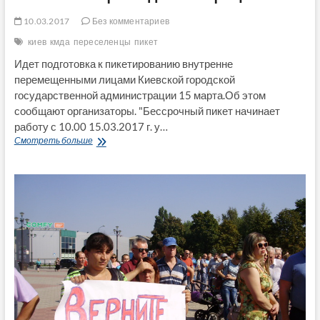
10.03.2017
Без комментариев
киев
кмда
переселенцы
пикет
Идет подготовка к пикетированию внутренне
перемещенными лицами Киевской городской
государственной администрации 15 марта.Об этом
сообщают организаторы. "Бессрочный пикет начинает
работу с 10.00 15.03.2017 г. у…
Переселенцы
Смотреть больше
15
марта
собираются
начать
бессрочное
пикетирование
Киевской
горгосадминистрации