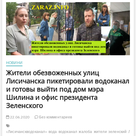
развала
армии,
Тарана
и
Хомчака
провел
военнослужащий
в
Северодонецке
(видео)
НОВИНИ
Жители обезвоженных улиц
Лисичанска пикетировали водоканал
и готовы выйти под дом мэра
Шилина и офис президента
Зеленского
22.06.2020
Без комментариев
«Лисичанскводоканал»
вода
водоканал
жалоба
жители
зеленский
Лис