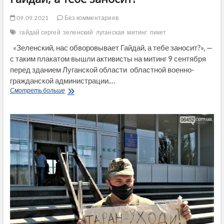
09.09.2021
Без комментариев
гайдай сергей
зеленский
луганская
митинг
пикет
«Зеленский, нас обворовывает Гайдай, а тебе заносит?», —
с таким плакатом вышли активисты на митинг 9 сентября
перед зданием Луганской области областной военно-
гражданской администрации.…
Зеленский,
Смотреть больше
нас
обворовывает
Гайдай,
а
тебе
заносит?