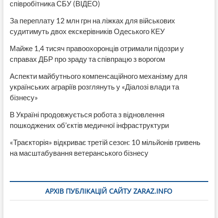
співробітника СБУ (ВІДЕО)
За переплату 12 млн грн на ліжках для військових
судитимуть двох екскерівників Одеського КЕУ
Майже 1,4 тисяч правоохоронців отримали підозри у
справах ДБР про зраду та співпрацю з ворогом
Аспекти майбутнього компенсаційного механізму для
українських аграріїв розглянуть у «Діалозі влади та
бізнесу»
В Україні продовжується робота з відновлення
пошкоджених об’єктів медичної інфраструктури
«Траєкторія» відкриває третій сезон: 10 мільйонів гривень
на масштабування ветеранського бізнесу
АРХІВ ПУБЛІКАЦІЙ САЙТУ ZARAZ.INFO