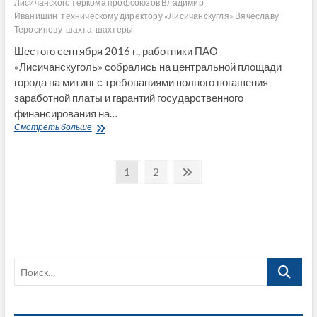
Лисичанского теркома профсоюзов Владимир
Иванишин
техническому директору «Лисичанскугля» Вячеславу
Теросипову
шахта
шахтеры
Шестого сентября 2016 г., работники ПАО
«Лисичанскуголь» собрались на центральной площади
города на митинг с требованиями полного погашения
заработной платы и гарантий государственного
финансирования на…
Проживая
Смотреть больше
за
гранью
Пагинация
прожиточного
Страница
Страница
След.
1
2
минимума
страница
записей
лисичанские
шахтеры
вышли
на
митинг
(фото+
Поиск…
видео)