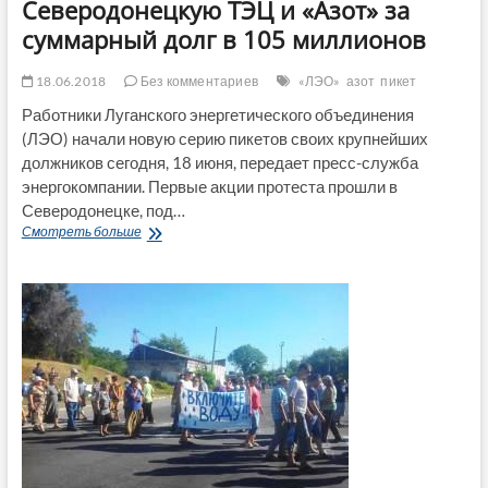
Северодонецкую ТЭЦ и «Азот» за
отдать
суммарный долг в 105 миллионов
зарплату
и
не
18.06.2018
Без комментариев
«ЛЭО»
азот
пикет
закрывать
Работники Луганского энергетического объединения
шахты
(ЛЭО) начали новую серию пикетов своих крупнейших
(Видео)
должников сегодня, 18 июня, передает пресс-служба
энергокомпании. Первые акции протеста прошли в
Северодонецке, под…
Работники
Смотреть больше
ЛЭО
пикетировали
Северодонецкую
ТЭЦ
и
«Азот»
за
суммарный
долг
в
105
миллионов