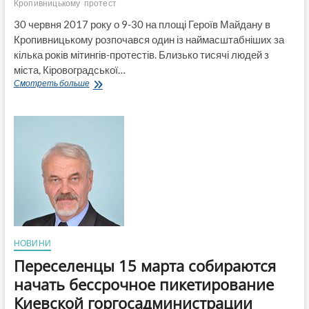
Кропивницькому
протест
30 червня 2017 року о 9-30 на площі Героїв Майдану в
Кропивницькому розпочався один із наймасштабніших за
кілька років мітингів-протестів. Близько тисячі людей з
міста, Кіровоградської…
Повстання
Смотреть больше
в
Кропивницькому:
хто,
чому
і
проти
кого
(ФОТО,
ВІДЕО)
НОВИНИ
Переселенцы 15 марта собираются
начать бессрочное пикетирование
Киевской горгосадминистрации