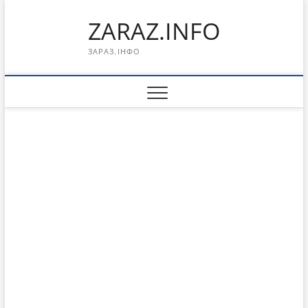
Перейти
ZARAZ.INFO
к
содержимому
ЗАРАЗ.ІНФО