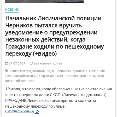
НОВИНИ
Начальник Лисичанской полиции
Черников пытался вручить
уведомление о предупреждении
незаконных действий, когда
Граждане ходили по пешеходному
переходу (+видео)
19.07.2017
Без комментариев
«Лисичанскводоканал»
вода
Лисичанск
луганская
Начальник
Лисичанской полиции Черников
пикет
полиция
протест
рижков
анатолий
черников
19 июля, в то время, когда обезвоженные (из-за отключения
электроэнергии за долги ЛКСП «Лисичанскводоканала»)
ГРАЖДАНЕ Лисичанска в знак протеста ходили по
пешеходному переходу по улице…
Начальник
Смотреть больше
Лисичанской