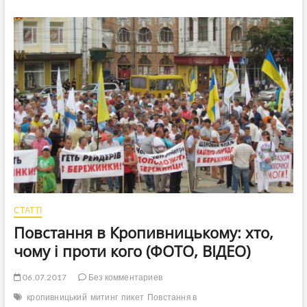
полиции
Черников
пытался
вручить
уведомление
о
предупреждении
незаконных
действий,
когда
Граждане
ходили
по
пешеходному
переходу
(+видео)
СТАТТІ
Повстання в Кропивницькому: хто,
чому і проти кого (ФОТО, ВІДЕО)
06.07.2017
Без комментариев
кропивницький
митинг
пикет
Повстання в