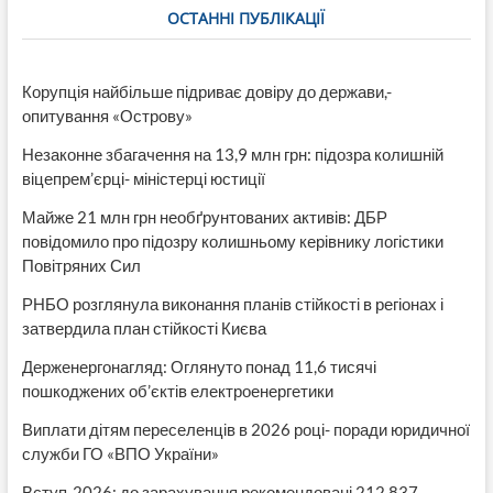
ОСТАННІ ПУБЛІКАЦІЇ
Корупція найбільше підриває довіру до держави,-
опитування «Острову»
Незаконне збагачення на 13,9 млн грн: підозра колишній
віцепрем’єрці- міністерці юстиції
Майже 21 млн грн необґрунтованих активів: ДБР
повідомило про підозру колишньому керівнику логістики
Повітряних Сил
РНБО розглянула виконання планів стійкості в регіонах і
затвердила план стійкості Києва
Держенергонагляд: Оглянуто понад 11,6 тисячі
пошкоджених об’єктів електроенергетики
Виплати дітям переселенців в 2026 році- поради юридичної
служби ГО «ВПО України»
Вступ-2026: до зарахування рекомендовані 212 837