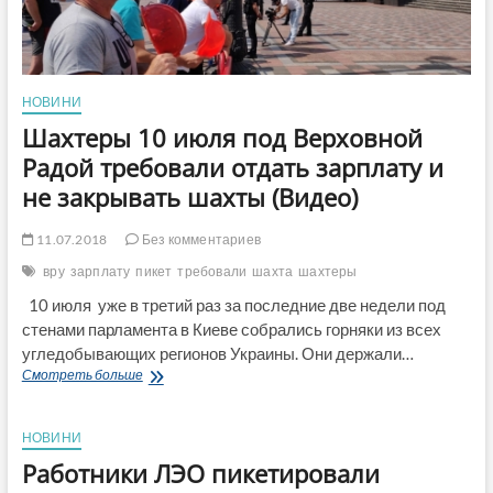
НОВИНИ
Шахтеры 10 июля под Верховной
Радой требовали отдать зарплату и
не закрывать шахты (Видео)
11.07.2018
Без комментариев
вру
зарплату
пикет
требовали
шахта
шахтеры
10 июля уже в третий раз за последние две недели под
стенами парламента в Киеве собрались горняки из всех
угледобывающих регионов Украины. Они держали…
Шахтеры
Смотреть больше
10
июля
под
НОВИНИ
Верховной
Работники ЛЭО пикетировали
Радой
требовали