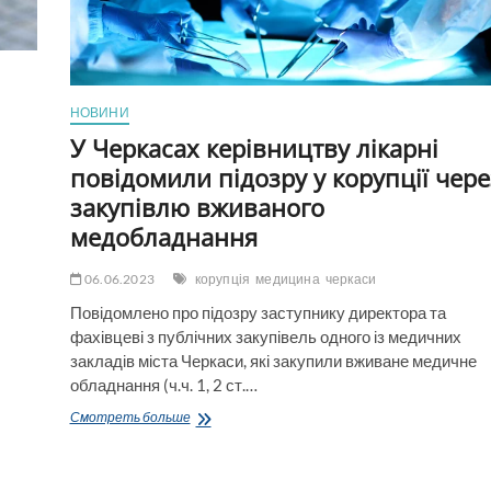
НОВИНИ
У Черкасах керівництву лікарні
повідомили підозру у корупції чере
закупівлю вживаного
медобладнання
06.06.2023
корупція
медицина
черкаси
Повідомлено про підозру заступнику директора та
фахівцеві з публічних закупівель одного із медичних
закладів міста Черкаси, які закупили вживане медичне
обладнання (ч.ч. 1, 2 ст.…
У
Смотреть больше
Черкасах
керівництву
лікарні