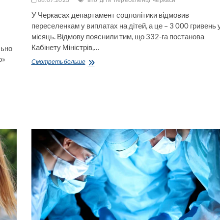
У Черкасах департамент соцполітики відмовив
переселенкам у виплатах на дітей, а це – 3 000 гривень 
місяць. Відмову пояснили тим, що 332-га постанова
Кабінету Міністрів,…
льно
о»
У
Смотреть больше
Черкасах
переселенкам
відмовляють
у
виплатах
на
дітей
(відео)