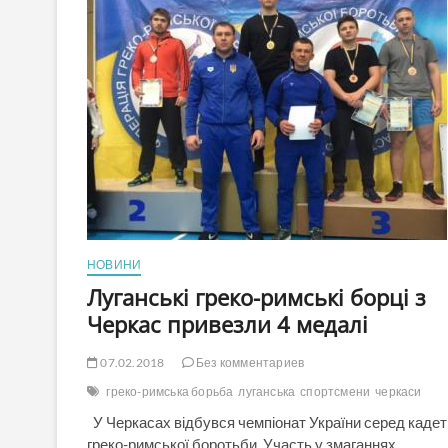
НОВИНИ
Луганські греко-римські борці з
Черкас привезли 4 медалі
07.02.2018
Без комментариев
греко-римська борьба
луганська
спортсмени
черкаси
У Черкасах відбувся чемпіонат України серед кадеті
греко-римської боротьби. Участь у змаганнях