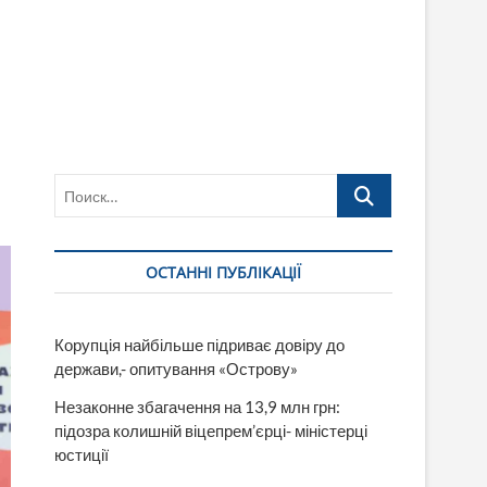
Поиск…
ОСТАННІ ПУБЛІКАЦІЇ
Корупція найбільше підриває довіру до
держави,- опитування «Острову»
Незаконне збагачення на 13,9 млн грн:
підозра колишній віцепрем’єрці- міністерці
юстиції