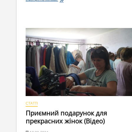
Черкасах
пройде
виставка
про
фейки
та
маніпуляції
#ДезАут
СТАТТІ
Приємний подарунок для
прекрасних жінок (Відео)