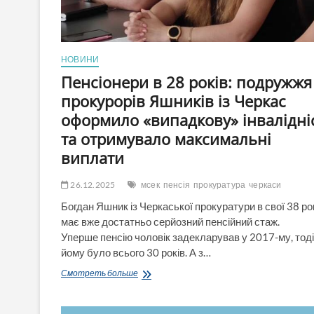
НОВИНИ
Пенсіонери в 28 років: подружжя
прокурорів Яшників із Черкас
оформило «випадкову» інвалідні
та отримувало максимальні
виплати
26.12.2025
мсек
пенсія
прокуратура
черкаси
Богдан Яшник із Черкаської прокуратури в свої 38 ро
має вже достатньо серйозний пенсійний стаж.
Уперше пенсію чоловік задекларував у 2017-му, тоді
йому було всього 30 років. А з…
Пенсіонери
Смотреть больше
в
28
років: