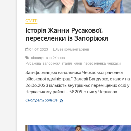
СТАТТІ
Історія Жанни Русакової,
переселенки із Запоріжжя
04.07.2023
Без комментариев
вінниця
впо
Жанна
Русакова
запоріжжя
італія
канів
переселенка
черкаси
За інформацією начальника Черкаської районної
військової адміністрації Валерії Бандурко, станом на
26.06.2023 кількість внутрішньо переміщених осіб у
Черкаському районі – 58209, з них у Черкасах…
Історія
Смотреть больше
Жанни
Русакової,
переселенки
із
Запоріжжя