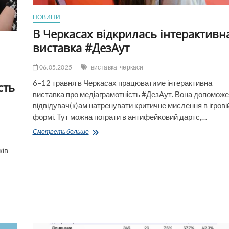
НОВИНИ
В Черкасах відкрилась інтерактивн
виставка #ДезАут
06.05.2025
виставка
черкаси
6–12 травня в Черкасах працюватиме інтерактивна
сть
виставка про медіаграмотність #ДезАут. Вона допоможе
відвідувач(к)ам натренувати критичне мислення в ігрові
формі. Тут можна пограти в антифейковий дартс,…
В
Смотреть больше
Черкасах
відкрилась
ків
інтерактивна
виставка
#ДезАут