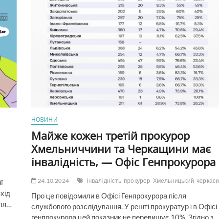
НОВИНИ
Майже кожен третій прокурор
Хмельниччини та Черкащини має
інвалідність, — Офіс Генпрокурора
24.10.2024
інвалідність
прокурор
Хмельницький
черкас
ї
Вхід
Про це повідомили в Офісі Генпрокурора після
для…
службового розслідування. У решті прокуратур і в Офісі
генпрокурора цей показник не перевищує 10%. Згідно з