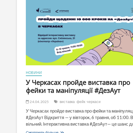
подружжя
прокурорів
Яшників
із
Черкас
оформило
«випадкову»
інвалідність
та
отримувало
максимальні
виплати
НОВИНИ
У Черкасах пройде виставка про
фейки та маніпуляції #ДезАут
24.04.2025
виставка
фейк
черкаси
У Черкасах пройде виставка про фейки та маніпуляці
#ДезАут Відкриття — у вівторок, 6 травня, об 11:00. 
вільний. Інтерактивна виставка #ДезАут— це шанс 
У
Смотреть больше