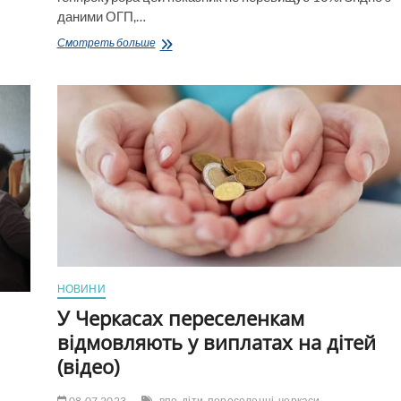
даними ОГП,…
Майже
Смотреть больше
кожен
третій
прокурор
Хмельниччини
та
Черкащини
має
інвалідність,
—
Офіс
Генпрокурора
НОВИНИ
У Черкасах переселенкам
відмовляють у виплатах на дітей
(відео)
08.07.2023
впо
діти
переселенці
черкаси