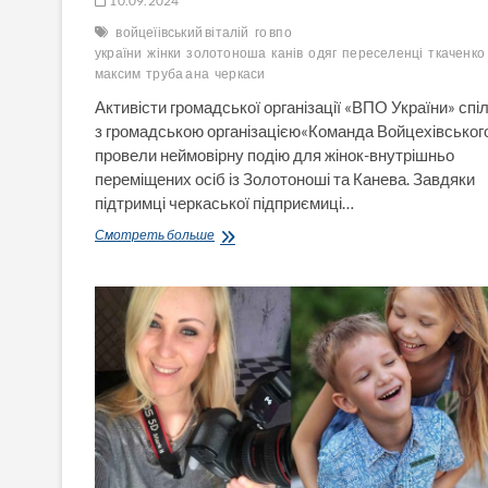
10.09.2024
войцеїівський віталій
го впо
україни
жінки
золотоноша
канів
одяг
переселенці
ткаченко
максим
труба ана
черкаси
Активісти громадської організації «ВПО України» спі
з громадською організацією«Команда Войцехівськог
провели неймовірну подію для жінок-внутрішньо
переміщених осіб із Золотоноші та Канева. Завдяки
підтримці черкаської підприємиці…
Приємний
Смотреть больше
подарунок
для
прекрасних
жінок
(Відео)