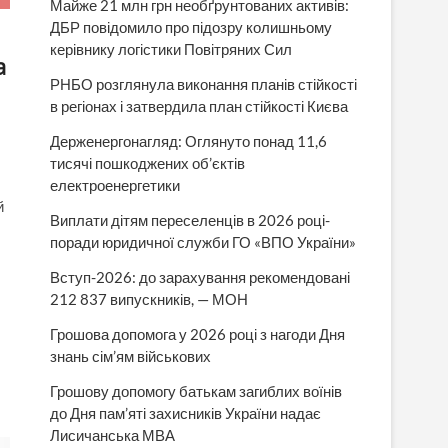
Майже 21 млн грн необґрунтованих активів:
ДБР повідомило про підозру колишньому
керівнику логістики Повітряних Сил
а
РНБО розглянула виконання планів стійкості
в регіонах і затвердила план стійкості Києва
Держенергонагляд: Оглянуто понад 11,6
тисячі пошкоджених об’єктів
електроенергетики
й
Виплати дітям переселенців в 2026 році-
поради юридичної служби ГО «ВПО України»
Вступ-2026: до зарахування рекомендовані
212 837 випускників, — МОН
Грошова допомога у 2026 році з нагоди Дня
знань сім’ям військових
Грошову допомогу батькам загиблих воїнів
до Дня пам’яті захисників України надає
Лисичанська МВА