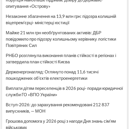
опитування «Острову»
Незаконне збагачення на 13,9 млн грн: підозра колишній
віцепрем’єрці- міністерці юстиції
Майже 21 млн грн необґрунтованих активів: ДБР
повідомило про підозру колишньому керівнику логістики
Повітряних Сил
РНБО розглянула виконання планів стійкості в регіонах і
затвердила план стійкості Києва
Держенергонагляд: Оглянуто понад 11,6 тисячі
пошкоджених об’єктів електроенергетики
Виплати дітям переселенців в 2026 році- поради юридичної
служби ГО «ВПО України»
Вступ-2026: до зарахування рекомендовані 212 837
випускників, — МОН
Грошова допомога у 2026 році з нагоди Дня знань сім’ям
військових