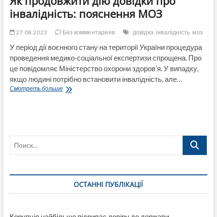
Як продовжити дію довідки про
інвалідність: пояснення МОЗ
27.08.2023
Без комментариев
довідка
інвалідність
мох
У період дії воєнного стану на території України процедура
проведення медико-соціальної експертизи спрощена. Про
це повідомляє Міністерство охорони здоров’я. У випадку,
якщо людині потрібно встановити інвалідність, але…
Як
Смотреть больше
продовжити
дію
довідки
про
інвалідність:
Поиск…
пояснення
МОЗ
ОСТАННІ ПУБЛІКАЦІЇ
Корупція найбільше підриває довіру до держави,-