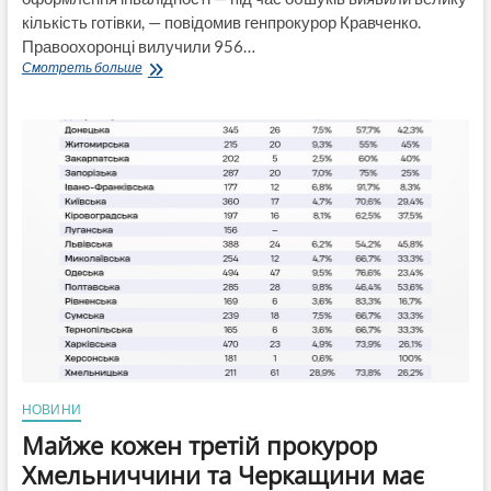
кількість готівки, — повідомив генпрокурор Кравченко.
Правоохоронці вилучили 956…
Гори
Смотреть больше
готівки
та
золото:
у
Вінниці
лікарок
викрили
на
продажі
інвалідності,
вилучено
сотні
тисяч
доларів
НОВИНИ
Майже кожен третій прокурор
Хмельниччини та Черкащини має