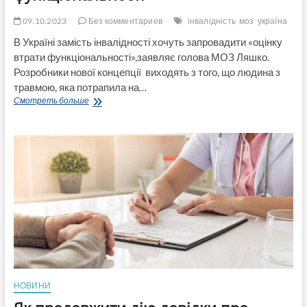
став
«пенсіонером»
09.10.2023
Без комментариев
інвалідність
моз
україна
В Україні замість інвалідності хочуть запровадити «оцінку
втрати функціональності»,заявляє голова МОЗ Ляшко.
Розробники нової концепції виходять з того, що людина з
травмою, яка потрапила на…
В
Смотреть больше
Україні
замість
інвалідності
хочуть
запровадити
«оцінку
втрати
функціональності»
НОВИНИ