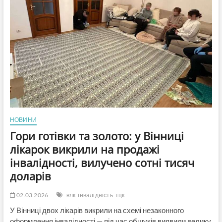
ухилянтів:
у
Львові
судитимуть
лікарів
МСЕК
за
56
фіктивних
інвалідностей
НОВИНИ
Гори готівки та золото: у Вінниці
лікарок викрили на продажі
інвалідності, вилучено сотні тисяч
доларів
02.03.2026
влк
інвалідність
тцк
У Вінниці двох лікарів викрили на схемі незаконного
оформлення інвалідності — під час обшуків виявили велику