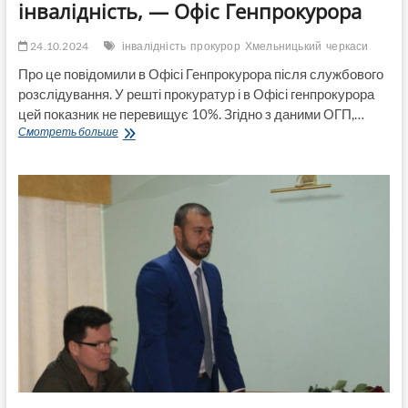
інвалідність, — Офіс Генпрокурора
24.10.2024
інвалідність
прокурор
Хмельницький
черкаси
Про це повідомили в Офісі Генпрокурора після службового
розслідування. У решті прокуратур і в Офісі генпрокурора
цей показник не перевищує 10%. Згідно з даними ОГП,…
Майже
Смотреть больше
кожен
третій
прокурор
Хмельниччини
та
Черкащини
має
інвалідність,
—
Офіс
Генпрокурора