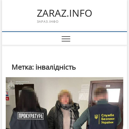
Перейти
ZARAZ.INFO
к
содержимому
ЗАРАЗ.ІНФО
Метка:
інвалідність