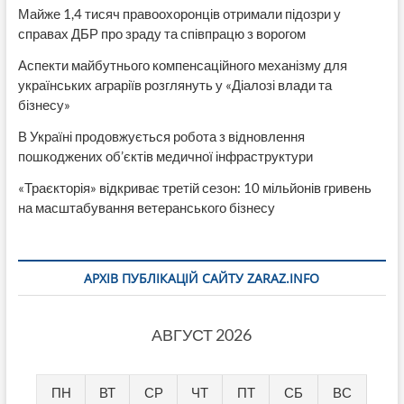
Майже 1,4 тисяч правоохоронців отримали підозри у
справах ДБР про зраду та співпрацю з ворогом
Аспекти майбутнього компенсаційного механізму для
українських аграріїв розглянуть у «Діалозі влади та
бізнесу»
В Україні продовжується робота з відновлення
пошкоджених об’єктів медичної інфраструктури
«Траєкторія» відкриває третій сезон: 10 мільйонів гривень
на масштабування ветеранського бізнесу
АРХІВ ПУБЛІКАЦІЙ САЙТУ ZARAZ.INFO
АВГУСТ 2026
ПН
ВТ
СР
ЧТ
ПТ
СБ
ВС