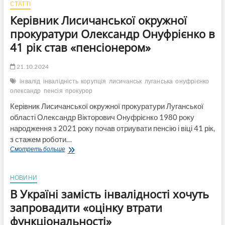
СТАТТІ
Керівник Лисичанської окружної
прокуратури Олександр Онуфрієнко в
41 рік став «пенсіонером»
21.10.2024
інвалід
інвалідність
корупція
лисичанськ
луганська
онуфрієнко
олександр
пенсія
прокурор
Керівник Лисичанської окружної прокуратури Луганської
області Олександр Вікторович Онуфрієнко 1980 року
народження з 2021 року почав отриувати пенсію і віці 41 рік,
з стажем роботи…
Керівник
Смотреть больше
Лисичанської
окружної
прокуратури
НОВИНИ
Олександр
В Україні замість інвалідності хочуть
Онуфрієнко
в
запровадити «оцінку втрати
41
функціональності»
рік