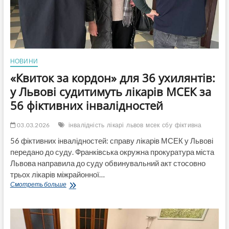
НОВИНИ
«Квиток за кордон» для 36 ухилянтів:
у Львові судитимуть лікарів МСЕК за
56 фіктивних інвалідностей
03.03.2026
інвалідність
лікарі
львов
мсек
сбу
фіктивна
56 фіктивних інвалідностей: справу лікарів МСЕК у Львові
передано до суду. Франківська окружна прокуратура міста
Львова направила до суду обвинувальний акт стосовно
трьох лікарів міжрайонної…
«Квиток
Смотреть больше
за
кордон»
для
36