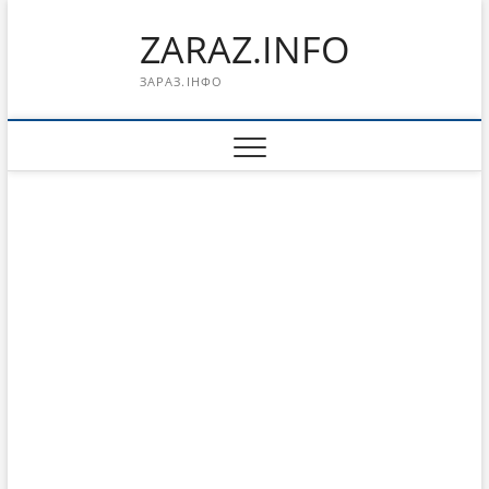
Перейти
ZARAZ.INFO
к
содержимому
ЗАРАЗ.ІНФО