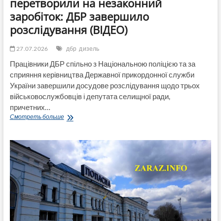
перетворили на незаконний
заробіток: ДБР завершило
розслідування (ВІДЕО)
27.07.2026
дбр
дизель
Працівники ДБР спільно з Національною поліцією та за
сприяння керівництва Державної прикордонної служби
України завершили досудове розслідування щодо трьох
військовослужбовців і депутата селищної ради,
причетних…
Дизель
Смотреть больше
для
військової
техніки
перетворили
на
незаконний
заробіток:
ДБР
завершило
розслідування
(ВІДЕО)