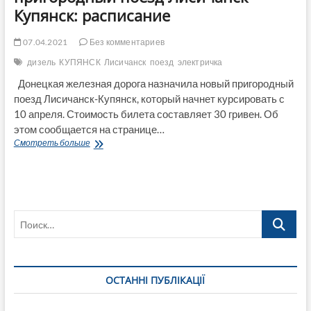
Купянск: расписание
07.04.2021
Без комментариев
дизель
КУПЯНСК
Лисичанск
поезд
электричка
Донецкая железная дорога назначила новый пригородный
поезд Лисичанск-Купянск, который начнет курсировать с
10 апреля. Стоимость билета составляет 30 гривен. Об
этом сообщается на странице…
На
Смотреть больше
Луганщине
запускают
новый
пригородный
поезд
Поиск…
Лисичанск-
Купянск:
расписание
ОСТАННІ ПУБЛІКАЦІЇ