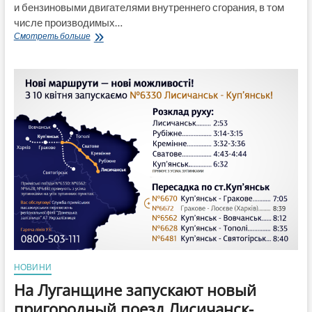
и бензиновыми двигателями внутреннего сгорания, в том
числе производимых…
Украинцам
Смотреть больше
хотят
запретить
покупать
бензиновые
и
дизельные
автомобили,
–
законопроект
НОВИНИ
На Луганщине запускают новый
пригородный поезд Лисичанск-