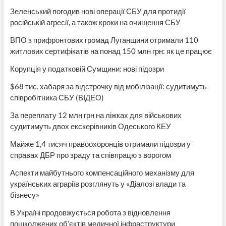
Зеленський погодив нові операції СБУ для протидії
російській агресії, а також кроки на очищення СБУ
ВПО з прифронтових громад Луганщини отримали 110
житлових сертифікатів на понад 150 млн грн: як це працює
Корупція у податковій Сумщини: нові підозри
$68 тис. хабаря за відстрочку від мобілізації: судитимуть
співробітника СБУ (ВІДЕО)
За переплату 12 млн грн на ліжках для військових
судитимуть двох екскерівників Одеського КЕУ
Майже 1,4 тисяч правоохоронців отримали підозри у
справах ДБР про зраду та співпрацю з ворогом
Аспекти майбутнього компенсаційного механізму для
українських аграріїв розглянуть у «Діалозі влади та
бізнесу»
В Україні продовжується робота з відновлення
пошкоджених об’єктів медичної інфраструктури