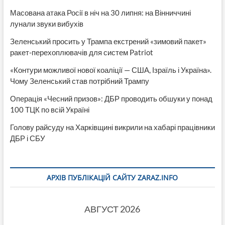
Масована атака Росії в ніч на 30 липня: на Вінниччині
лунали звуки вибухів
Зеленський просить у Трампа екстрений «зимовий пакет»
ракет-перехоплювачів для систем Patriot
«Контури можливої нової коаліції — США, Ізраїль і Україна».
Чому Зеленський став потрібний Трампу
Операція «Чесний призов»: ДБР проводить обшуки у понад
100 ТЦК по всій Україні
Голову райсуду на Харківщині викрили на хабарі працівники
ДБР і СБУ
АРХІВ ПУБЛІКАЦІЙ САЙТУ ZARAZ.INFO
АВГУСТ 2026