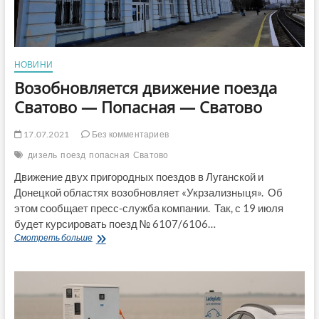
НОВИНИ
Возобновляется движение поезда
Сватово — Попасная — Сватово
17.07.2021
Без комментариев
дизель
поезд
попасная
Сватово
Движение двух пригородных поездов в Луганской и
Донецкой областях возобновляет «Укрзализныця». Об
этом сообщает пресс-служба компании. Так, с 19 июля
будет курсировать поезд № 6107/6106…
Возобновляется
Смотреть больше
движение
поезда
Сватово
—
Попасная
—