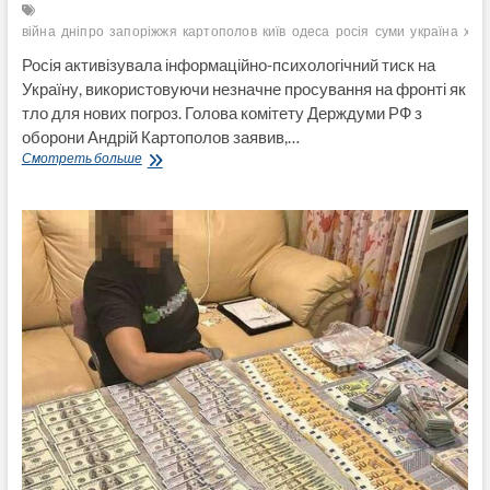
війна
дніпро
запоріжжя
картополов
київ
одеса
росія
суми
україна
харь
Росія активізувала інформаційно-психологічний тиск на
Україну, використовуючи незначне просування на фронті як
тло для нових погроз. Голова комітету Держдуми РФ з
оборони Андрій Картополов заявив,…
РФ
Смотреть больше
погрожує
Україні
втратою
5
міст
у
разі
відмови
від
переговорів