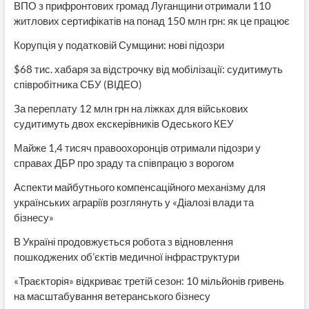
ВПО з прифронтових громад Луганщини отримали 110
житлових сертифікатів на понад 150 млн грн: як це працює
Корупція у податковій Сумщини: нові підозри
$68 тис. хабаря за відстрочку від мобілізації: судитимуть
співробітника СБУ (ВІДЕО)
За переплату 12 млн грн на ліжках для військових
судитимуть двох екскерівників Одеського КЕУ
Майже 1,4 тисяч правоохоронців отримали підозри у
справах ДБР про зраду та співпрацю з ворогом
Аспекти майбутнього компенсаційного механізму для
українських аграріїв розглянуть у «Діалозі влади та
бізнесу»
В Україні продовжується робота з відновлення
пошкоджених об’єктів медичної інфраструктури
«Траєкторія» відкриває третій сезон: 10 мільйонів гривень
на масштабування ветеранського бізнесу