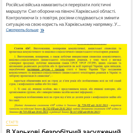
Російські війська намагаються перерізати логістичні
маршрути Сил оборони на півночі Харківської області.
Контролюючи їх з повітря, росіяни сподіваються змінити
ситуацію на свою користь на Харківському напрямку. У…
ISW:
Смотреть больше
Росія
розпочала
кампанію
з
повітряного
перекриття
логістики
на
Харківщині
СТАТТІ
В Харькові безробітний засуджений