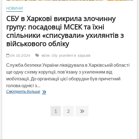
НОВИНИ
СБУ в Харкові викрила злочинну
групу: посадовці МСЕК та їхні
спільники «списували» ухилянтів з
військового обліку
04.10.2024
мсек
сбу
ухилянти
харьків
Служба безпеки України ліквідувала в Харківській області
ще одну схему корупції, пов’язану з ухиленням від
мобілізації. До організації цієї оборудки був причетний
голова однієї з…
СБУ
Смотреть больше
в
Харкові
Пагинация
викрила
Страница
Страница
След.
1
2
злочинну
страница
записей
групу:
посадовці
МСЕК
та