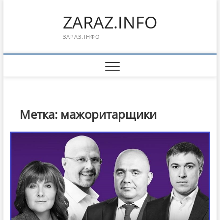
Перейти
ZARAZ.INFO
к
содержимому
ЗАРАЗ.ІНФО
Метка:
мажоритарщики