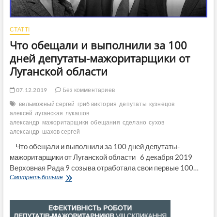
СТАТТІ
Что обещали и выполнили за 100
дней депутаты-мажоритарщики от
Луганской области
07.12.2019
Без комментариев
вельможный сергей
гриб виктория
депутаты
кузнецов
алексей
луганская
лукашов
александр
мажоритарщики
обещания
сделано
сухов
александр
шахов сергей
Что обещали и выполнили за 100 дней депутаты-
мажоритарщики от Луганской области 6 декабря 2019
Верховная Рада 9 созыва отработала свои первые 100…
Что
Смотреть больше
обещали
и
выполнили
за