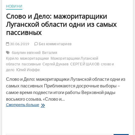
НОВИНИ
Слово и Дело: мажоритарщики
Луганской области одни из самых
пассивных
30.06.2019
Без комментариев
бакулин евгений
Виталия
Курило
мажоритарщики
Мажоритарщики Луганской
области
пассивные
Сергей Дунаев
СЕРГЕЙ ШАХОВ
слово и
дело
Юлий Иоффе
Слово и Дело: мажоритарщики Луганской области одни из
самых пассивных Приближаются досрочные выборы –
самое время подвести итоги работы Верховной рады
восьмого созыва. «Слово и…
Слово
Смотреть больше
и
Дело:
мажоритарщики
Луганской
области