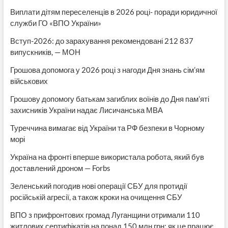
Виплати дітям переселенців в 2026 році- поради юридичної
служби ГО «ВПО України»
Вступ-2026: до зарахування рекомендовані 212 837
випускників, — МОН
Грошова допомога у 2026 році з нагоди Дня знань сім’ям
військових
Грошову допомогу батькам загиблих воїнів до Дня пам’яті
захисників України надає Лисичанська МВА
Туреччина вимагає від України та РФ безпеки в Чорному
морі
Україна на фронті вперше використала робота, який був
доставлений дроном — Forbs
Зеленський погодив нові операції СБУ для протидії
російській агресії, а також кроки на очищення СБУ
ВПО з прифронтових громад Луганщини отримали 110
житлових сертифікатів на понад 150 млн грн: як це працює