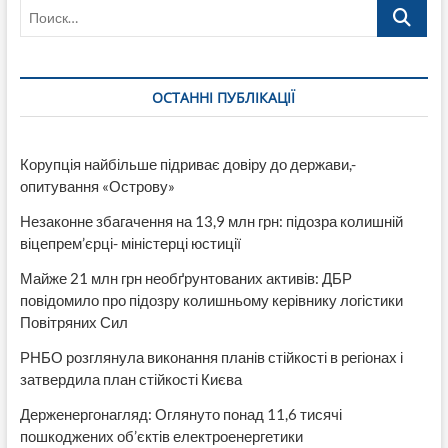
Поиск…
одни
из
самых
пассивных
ОСТАННІ ПУБЛІКАЦІЇ
Корупція найбільше підриває довіру до держави,-
опитування «Острову»
Незаконне збагачення на 13,9 млн грн: підозра колишній
віцепрем’єрці- міністерці юстиції
Майже 21 млн грн необґрунтованих активів: ДБР
повідомило про підозру колишньому керівнику логістики
Повітряних Сил
РНБО розглянула виконання планів стійкості в регіонах і
затвердила план стійкості Києва
Держенергонагляд: Оглянуто понад 11,6 тисячі
пошкоджених об’єктів електроенергетики