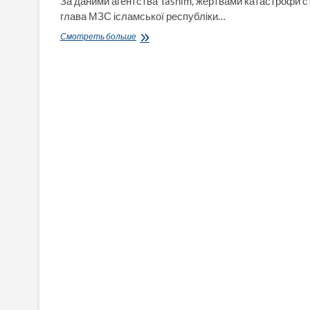
За даними агентства Tasnim, жертвами катастрофи с
глава МЗС ісламської республіки…
В
Смотреть больше
Ірані
оголошено
п’ятиденну
жалобу
через
загибель
президента
Ібрахіма
Раїсі
в
результаті
краху
вертольота