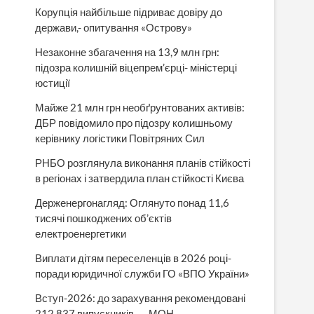
Корупція найбільше підриває довіру до
держави,- опитування «Острову»
Незаконне збагачення на 13,9 млн грн:
підозра колишній віцепрем’єрці- міністерці
юстиції
Майже 21 млн грн необґрунтованих активів:
ДБР повідомило про підозру колишньому
керівнику логістики Повітряних Сил
РНБО розглянула виконання планів стійкості
в регіонах і затвердила план стійкості Києва
Держенергонагляд: Оглянуто понад 11,6
тисячі пошкоджених об’єктів
електроенергетики
Виплати дітям переселенців в 2026 році-
поради юридичної служби ГО «ВПО України»
Вступ-2026: до зарахування рекомендовані
212 837 випускників, — МОН