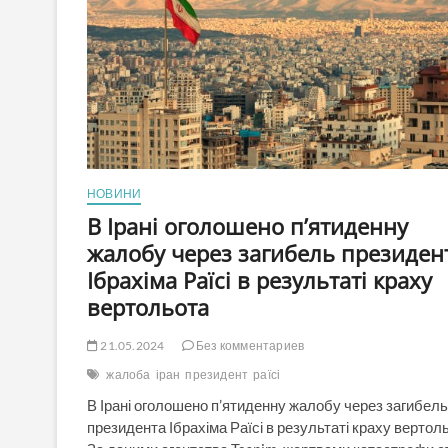
НОВИНИ
В Ірані оголошено п’ятиденну
жалобу через загибель президен
Ібрахіма Раїсі в результаті краху
вертольота
21.05.2024
Без комментариев
жалоба
іран
президент
раїсі
В Ірані оголошено п’ятиденну жалобу через загибель
президента Ібрахіма Раїсі в результаті краху вертол