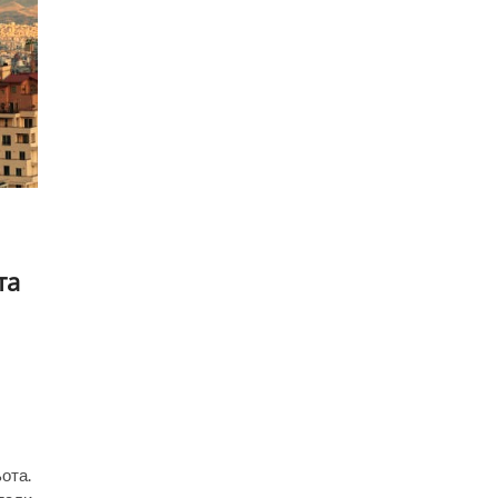
та
ьота.