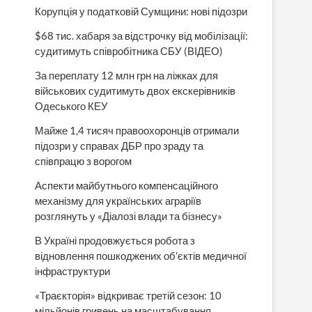
Корупція у податковій Сумщини: нові підозри
$68 тис. хабаря за відстрочку від мобілізації:
судитимуть співробітника СБУ (ВІДЕО)
За переплату 12 млн грн на ліжках для
військових судитимуть двох екскерівників
Одеського КЕУ
Майже 1,4 тисяч правоохоронців отримали
підозри у справах ДБР про зраду та
співпрацю з ворогом
Аспекти майбутнього компенсаційного
механізму для українських аграріїв
розглянуть у «Діалозі влади та бізнесу»
В Україні продовжується робота з
відновлення пошкоджених об’єктів медичної
інфраструктури
«Траєкторія» відкриває третій сезон: 10
мільйонів гривень на масштабування