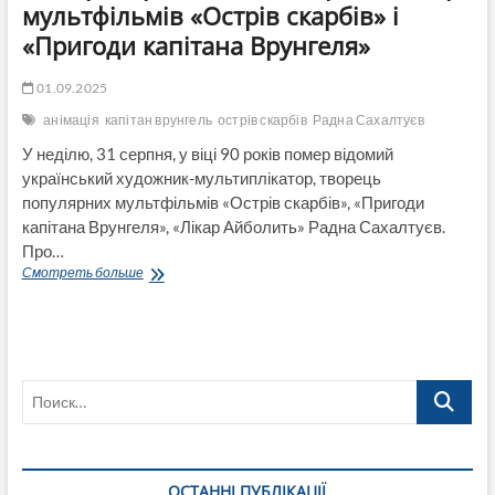
мультфільмів «Острів скарбів» і
«Пригоди капітана Врунгеля»
01.09.2025
анімація
капітан врунгель
острів скарбів
Радна Сахалтуєв
У неділю, 31 серпня, у віці 90 років помер відомий
український художник-мультиплікатор, творець
популярних мультфільмів «Острів скарбів», «Пригоди
капітана Врунгеля», «Лікар Айболить» Радна Сахалтуєв.
Про…
Помер
Смотреть больше
90-
річний
легендарний
автор
мультфільмів
Поиск…
«Острів
скарбів»
і
«Пригоди
капітана
ОСТАННІ ПУБЛІКАЦІЇ
Врунгеля»