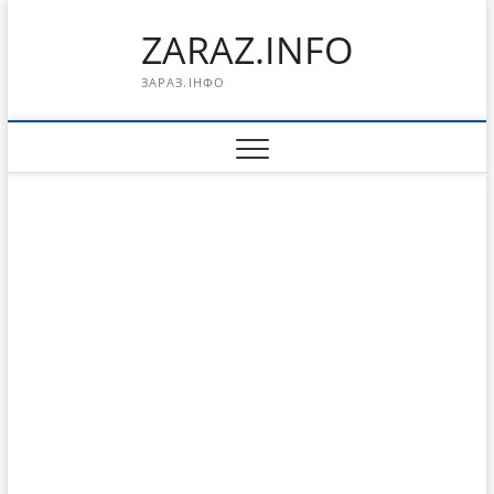
Перейти
ZARAZ.INFO
к
содержимому
ЗАРАЗ.ІНФО