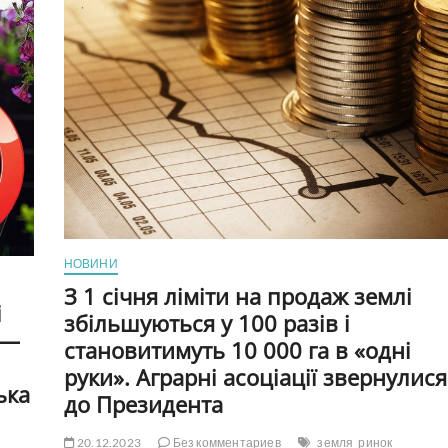
овочі
і
фрукти
на
ринку
в
Вінниці
на
початку
серпня
2024р.
(Відео)
НОВИНИ
З 1 січня ліміти на продаж землі
і
збільшуються у 100 разів і
 —
становитимуть 10 000 га в «одні
руки». Аграрні асоціації звернулися
ька
до Президента
20.12.2023
Без комментариев
земля
ринок