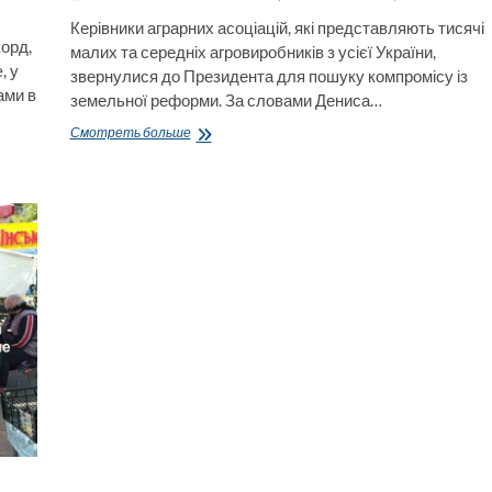
Керівники аграрних асоціацій, які представляють тисячі
корд,
малих та середніх агровиробників з усієї України,
, у
звернулися до Президента для пошуку компромісу із
ами в
земельної реформи. За словами Дениса…
З
Смотреть больше
1
січня
ліміти
на
продаж
землі
збільшуються
у
100
разів
і
становитимуть
10
000
га
в
«одні
руки».