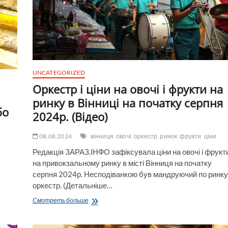
млрд
грн.
Аналітика
ринку
UNCATEGORIZED
Оркестр і ціни на овочі і фрукти на
ринку в Вінниці на початку серпня
бо
2024р. (Відео)
08.08.2024
вінниця
овочі
оркестр
ринок
фрукти
ціни
Редакція ЗАРАЗ.ІНФО зафіксувала ціни на овочі і фрукт
на привокзальному ринку в місті Вінниця на початку
серпня 2024р. Несподіванкою був мандруючий по ринку
оркестр. (Детальніше…
Оркестр
Смотреть больше
і
ціни
на