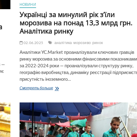
НОВИНИ
Українці за минулий рік зʼїли
морозива на понад 13,3 млрд грн.
а
Аналітика ринку
02.06.2025
аналітика
морозиво
ринок
Аналітики YC.Market проаналізували ключових гравців
ринку морозива за основними фінансовими показниками
н —
за 2022-2024 роки — проаналізували структуру ринку,
яє
географію виробництва, динаміку реєстрації підприємст
присутність іноземного…
Українці
Смотреть больше
за
минулий
рік
зʼїли
морозива
на
понад
13,3