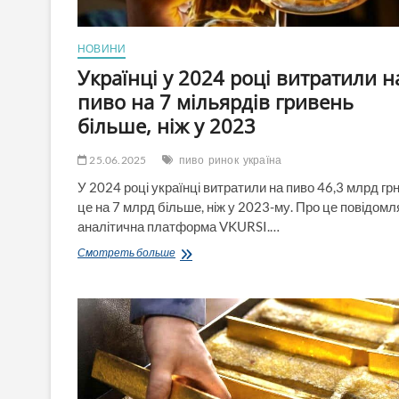
НОВИНИ
Українці у 2024 році витратили н
пиво на 7 мільярдів гривень
більше, ніж у 2023
25.06.2025
пиво
ринок
україна
У 2024 році українці витратили на пиво 46,3 млрд гр
це на 7 млрд більше, ніж у 2023-му. Про це повідомл
аналітична платформа VKURSI.…
Українці
Смотреть больше
у
2024
році
витратили
на
пиво
на
7
мільярдів