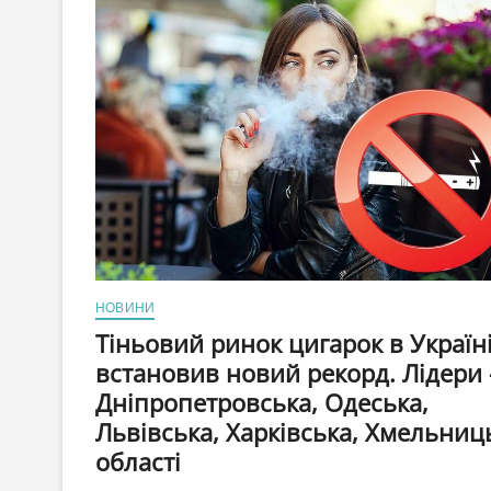
історії
досягла
3000
доларів
за
унцію,
або
більше
100$
за
грам
НОВИНИ
Тіньовий ринок цигарок в Україн
встановив новий рекорд. Лідери
Дніпропетровська, Одеська,
Львівська, Харківська, Хмельниц
області