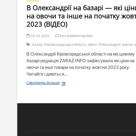
В Олександрії на базарі — які цін
на овочи та інше на початку жов
2023 (ВІДЕО)
06.10.2023
Без комментариев
базар
Кіровоградська область
овочі
Олександрія
ринок
В Олександрії Кіровгорадської області на місцевому
базарі редакція ZARAZ.INFO зафіксувала які ціни на
овочи та інші товари на початку жовтня 2023 року.
Читайте і дивіться…
В
Смотреть больше
Олександрії
на
базарі
—
які
ціни
на
овочи
та