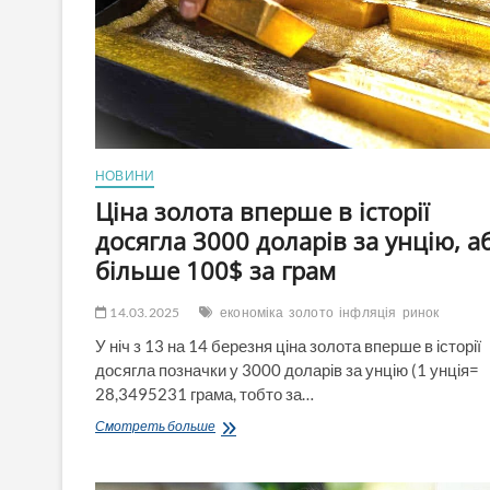
гривень
більше,
ніж
у
2023
НОВИНИ
Ціна золота вперше в історії
досягла 3000 доларів за унцію, а
більше 100$ за грам
14.03.2025
економіка
золото
інфляція
ринок
У ніч з 13 на 14 березня ціна золота вперше в історії
досягла позначки у 3000 доларів за унцію (1 унція=
28,3495231 грама, тобто за…
Ціна
Смотреть больше
золота
вперше
в