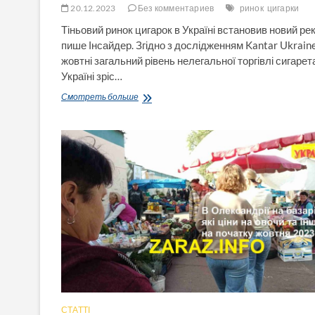
20.12.2023
Без комментариев
ринок
цигарки
Тіньовий ринок цигарок в Україні встановив новий ре
пише Інсайдер. Згідно з дослідженням Kantar Ukraine
жовтні загальний рівень нелегальної торгівлі сигарет
Україні зріс…
Тіньовий
Смотреть больше
ринок
цигарок
в
Україні
встановив
новий
рекорд.
Лідери
—
Дніпропетровська,
Одеська,
Львівська,
Харківська,
Хмельницька
області
СТАТТІ