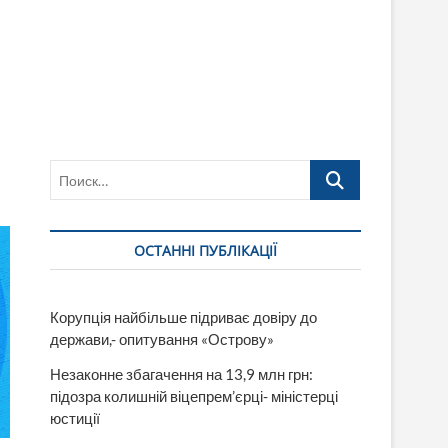
Поиск…
ОСТАННІ ПУБЛІКАЦІЇ
Корупція найбільше підриває довіру до
держави,- опитування «Острову»
Незаконне збагачення на 13,9 млн грн:
підозра колишній віцепрем’єрці- міністерці
юстиції