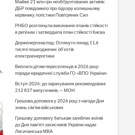
Майже 21 млн грн необґрунтованих активів:
ДБР повідомило про підозру колишньому
керівнику логістики Повітряних Сил
РНБО розглянула виконання планів стійкості
в регіонах і затвердила план стійкості Києва
Держенергонагляд: Оглянуто понад 11,6
тисячі пошкоджених об’єктів
електроенергетики
Виплати дітям переселенців в 2026 році-
в,
поради юридичної служби ГО «ВПО України»
Вступ-2026: до зарахування рекомендовані
212 837 випускників, — МОН
Грошова допомога у 2026 році з нагоди Дня
знань сім’ям військових
Грошову допомогу батькам загиблих воїнів
до Дня пам’яті захисників України надає
Лисичанська МВА