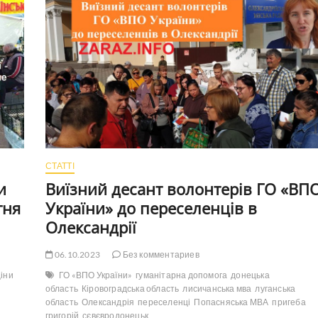
України”
привезли
маленьки
подарунки
СТАТТІ
и
Виїзний десант волонтерів ГО «ВП
тня
України» до переселенців в
Олександрії
06.10.2023
Без комментариев
ціни
ГО «ВПО України»
гуманітарна допомога
донецька
область
Кіровоградська область
лисичанська мва
луганська
область
Олександрія
переселенці
Попасняська МВА
пригеба
григорій
сєвєвродонецьк