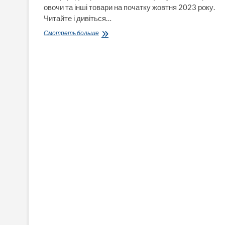
овочи та інші товари на початку жовтня 2023 року.
Читайте і дивіться…
В
Смотреть больше
Олександрії
на
базарі
—
які
ціни
на
овочи
та
інше
на
початку
жовтня
2023
(ВІДЕО)