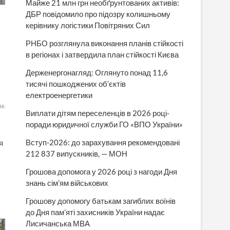
Майже 21 млн грн необґрунтованих активів:
ДБР повідомило про підозру колишньому
керівнику логістики Повітряних Сил
РНБО розглянула виконання планів стійкості
в регіонах і затвердила план стійкості Києва
Держенергонагляд: Оглянуто понад 11,6
тисячі пошкоджених об’єктів
електроенергетики
нко
Виплати дітям переселенців в 2026 році-
поради юридичної служби ГО «ВПО України»
Вступ-2026: до зарахування рекомендовані
я
212 837 випускників, — МОН
Грошова допомога у 2026 році з нагоди Дня
знань сім’ям військових
Грошову допомогу батькам загиблих воїнів
до Дня пам’яті захисників України надає
Лисичанська МВА