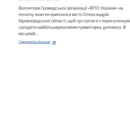
Волонтери Громадської організації «ВПО України» на
початку жовтня приїхали в місто Олександрія
Кіровоградської області, щоб зустрітися з переселенця
і роздати найбільшвразливим гуманітарну допомогу. В
місцевій…
Виїзний
Смотреть больше
десант
волонтерів
ГО
«ВПО
України»
до
переселенців
в
Олександрії