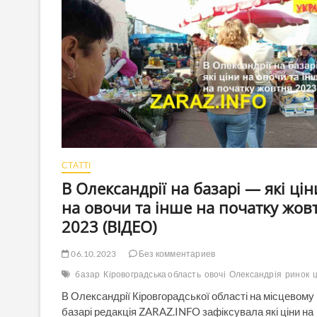
і
інше
скаржаться
переселенці
з
Попасної
на
чиновників
з
Луганської
області
(ВІДЕО)
СТАТТІ
В Олександрії на базарі — які цін
на овочи та інше на початку жов
2023 (ВІДЕО)
06.10.2023
Без комментариев
базар
Кіровоградська область
овочі
Олександрія
ринок
В Олександрії Кіровгорадської області на місцевому
базарі редакція ZARAZ.INFO зафіксувала які ціни на