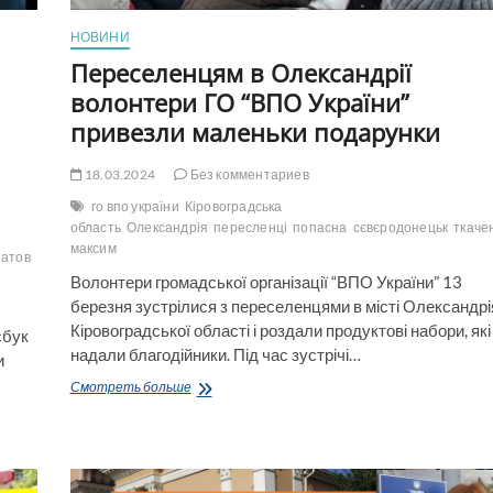
НОВИНИ
Переселенцям в Олександрії
волонтери ГО “ВПО України”
привезли маленьки подарунки
18.03.2024
Без комментариев
го впо україни
Кіровоградська
область
Олександрія
пересленці
попасна
сєвєродонецьк
ткаче
р
максим
атов
Волонтери громадської організації “ВПО України” 13
березня зустрілися з переселенцями в місті Олександрі
Кіровоградської області і роздали продуктові набори, які
сбук
надали благодійники. Під час зустрічі…
и
Переселенцям
Смотреть больше
в
Олександрії
волонтери
ГО
“ВПО