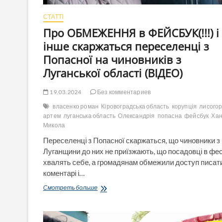
СТАТТІ
Про ОБМЕЖЕННЯ в ФЕЙСБУК(!!!) і
інше скаржаться переселенці з
Попасної на чиновників з
Луганської області (ВІДЕО)
19.03.2024
Без комментариев
власенко роман
Кіровоградська область
корупція
лисого
артем
луганська область
Олександрія
попасна
фейсбук
Хан
Микола
Переселенці з Попасної скаржаться, що чиновники з
Луганщини до них не приїзжають, що посадовці в фе
хвалять себе, а громадянам обмежили доступ писат
коментарі і…
Про
Смотреть больше
ОБМЕЖЕННЯ
в
ФЕЙСБУК(!!!)