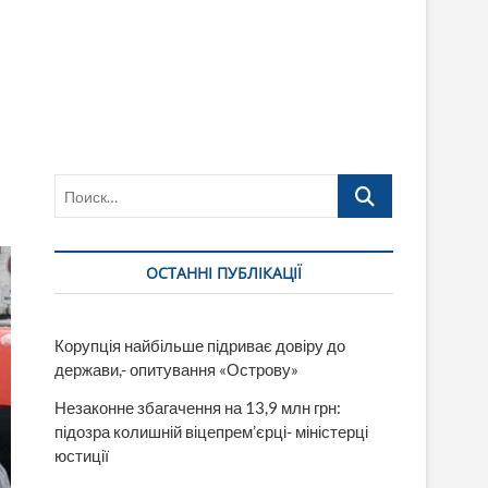
Поиск…
ОСТАННІ ПУБЛІКАЦІЇ
Корупція найбільше підриває довіру до
держави,- опитування «Острову»
Незаконне збагачення на 13,9 млн грн:
підозра колишній віцепрем’єрці- міністерці
юстиції