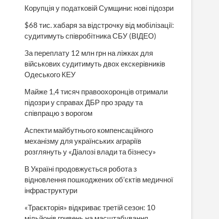
Корупція у податковій Сумщини: нові підозри
$68 тис. хабаря за відстрочку від мобілізації:
судитимуть співробітника СБУ (ВІДЕО)
За переплату 12 млн грн на ліжках для
військових судитимуть двох екскерівників
Одеського КЕУ
Майже 1,4 тисяч правоохоронців отримали
підозри у справах ДБР про зраду та
співпрацю з ворогом
Аспекти майбутнього компенсаційного
механізму для українських аграріїв
розглянуть у «Діалозі влади та бізнесу»
В Україні продовжується робота з
відновлення пошкоджених об’єктів медичної
інфраструктури
«Траєкторія» відкриває третій сезон: 10
мільйонів гривень на масштабування