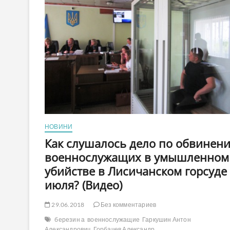
НОВИНИ
Как слушалось дело по обвинен
военнослужащих в умышленном
убийстве в Лисичанском горсуде
июля? (Видео)
29.06.2018
Без комментариев
березин а
военнослужащие
Гаркушин Антон
Александрович
Горбачев Александр