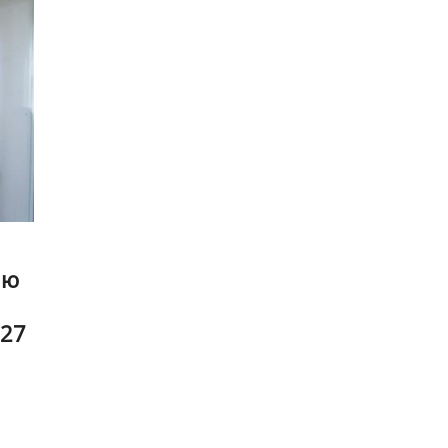
ию
 27