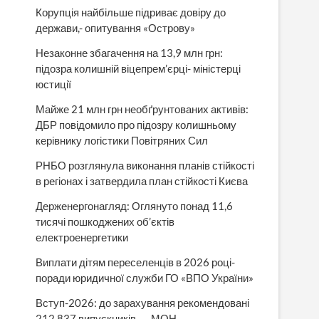
Корупція найбільше підриває довіру до
держави,- опитування «Острову»
Незаконне збагачення на 13,9 млн грн:
підозра колишній віцепрем’єрці- міністерці
юстиції
Майже 21 млн грн необґрунтованих активів:
ДБР повідомило про підозру колишньому
керівнику логістики Повітряних Сил
РНБО розглянула виконання планів стійкості
в регіонах і затвердила план стійкості Києва
Держенергонагляд: Оглянуто понад 11,6
тисячі пошкоджених об’єктів
електроенергетики
Виплати дітям переселенців в 2026 році-
поради юридичної служби ГО «ВПО України»
Вступ-2026: до зарахування рекомендовані
212 837 випускників, — МОН