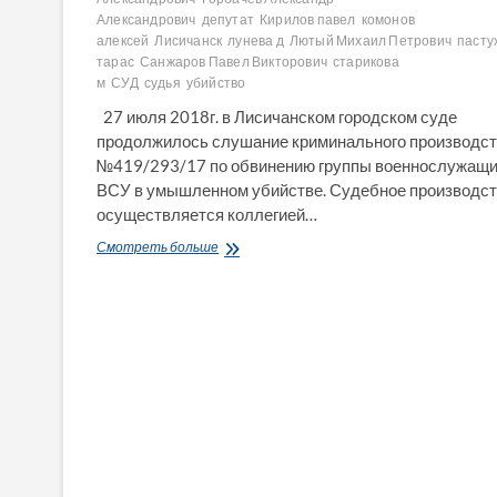
Александрович
депутат
Кирилов павел
комонов
алексей
Лисичанск
лунева д
Лютый Михаил Петрович
пасту
тарас
Санжаров Павел Викторович
старикова
м
СУД
судья
убийство
27 июля 2018г. в Лисичанском городском суде
продолжилось слушание криминального производс
№419/293/17 по обвинению группы военнослужащ
ВСУ в умышленном убийстве. Судебное производс
осуществляется коллегией…
Как
Смотреть больше
слушалось
дело
по
обвинению
военнослужащих
в
умышленном
убийстве
в
Лисичанском
горсуде
27