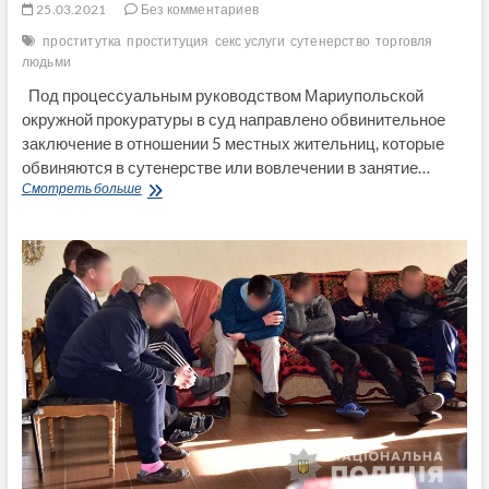
25.03.2021
Без комментариев
проститутка
проституция
секс услуги
сутенерство
торговля
людьми
Под процессуальным руководством Мариупольской
окружной прокуратуры в суд направлено обвинительное
заключение в отношении 5 местных жительниц, которые
обвиняются в сутенерстве или вовлечении в занятие…
800
Смотреть больше
гривен
в
час.
В
Донецкой
области
накрыли
сеть
проституток