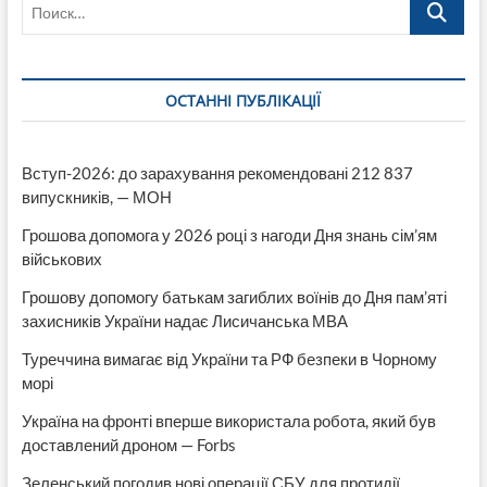
Поиск…
трудовое
рабство.
С
их
родственников
ОСТАННІ ПУБЛІКАЦІЇ
еще
и
брали
деньги
Вступ-2026: до зарахування рекомендовані 212 837
за
випускників, — МОН
это
Грошова допомога у 2026 році з нагоди Дня знань сім’ям
військових
Грошову допомогу батькам загиблих воїнів до Дня пам’яті
захисників України надає Лисичанська МВА
Туреччина вимагає від України та РФ безпеки в Чорному
морі
Україна на фронті вперше використала робота, який був
доставлений дроном — Forbs
Зеленський погодив нові операції СБУ для протидії