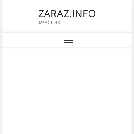
Перейти
ZARAZ.INFO
к
содержимому
ЗАРАЗ.ІНФО