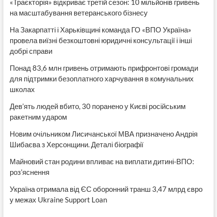
«Траєкторія» відкриває третій сезон: 10 мільйонів гривень
на масштабування ветеранського бізнесу
На Закарпатті і Харьківщині команда ГО «ВПО Україна»
провела виїзні безкоштовні юридичні консультації і інші
добрі справи
Понад 83,6 млн гривень отримають прифронтові громади
для підтримки безоплатного харчування в комунальних
школах
Дев’ять людей вбито, 30 поранено у Києві російським
ракетним ударом
Новим очільником Лисичанської МВА призначено Андрія
Шибаєва з Херсонщини. Деталі біографії
Майновий стан родини впливає на виплати дитині-ВПО:
роз’яснення
Україна отримала від ЄС оборонний транш 3,47 млрд євро
у межах Ukraine Support Loan