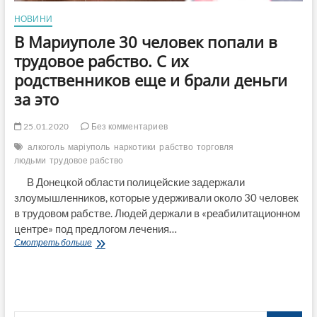
НОВИНИ
В Мариуполе 30 человек попали в
трудовое рабство. С их
родственников еще и брали деньги
за это
25.01.2020
Без комментариев
алкоголь
маріуполь
наркотики
рабство
торговля
людьми
трудовое рабство
В Донецкой области полицейские задержали
злоумышленников, которые удерживали около 30 человек
в трудовом рабстве. Людей держали в «реабилитационном
центре» под предлогом лечения…
В
Смотреть больше
Мариуполе
30
человек
попали
в