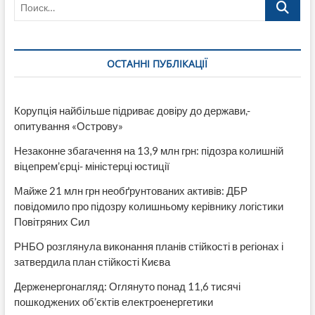
Поиск…
ОСТАННІ ПУБЛІКАЦІЇ
Корупція найбільше підриває довіру до держави,-
опитування «Острову»
Незаконне збагачення на 13,9 млн грн: підозра колишній
віцепрем’єрці- міністерці юстиції
Майже 21 млн грн необґрунтованих активів: ДБР
повідомило про підозру колишньому керівнику логістики
Повітряних Сил
РНБО розглянула виконання планів стійкості в регіонах і
затвердила план стійкості Києва
Держенергонагляд: Оглянуто понад 11,6 тисячі
пошкоджених об’єктів електроенергетики