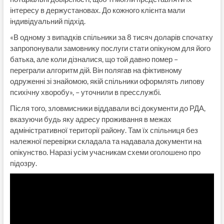
інтересу в держустановах. До кожного клієнта мали
індивідуальний підхід.
«В одному з випадків спільники за 8 тисяч доларів спочатку
запропонували замовнику послуги стати опікуном для його
батька, але коли дізналися, що той давно помер –
переграли алгоритм дій. Він полягав на фіктивному
одруженні зі знайомою, якій спільники оформлять липову
психічну хворобу», – уточнили в пресслужбі.
Після того, зловмисники віддавали всі документи до РДА,
вказуючи будь яку адресу проживання в межах
адміністративної території району. Там їх спільниця без
належної перевірки складала та надавала документи на
опікунство. Наразі усім учасникам схеми оголошено про
підозру.