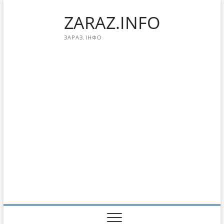
Перейти
ZARAZ.INFO
к
содержимому
ЗАРАЗ.ІНФО