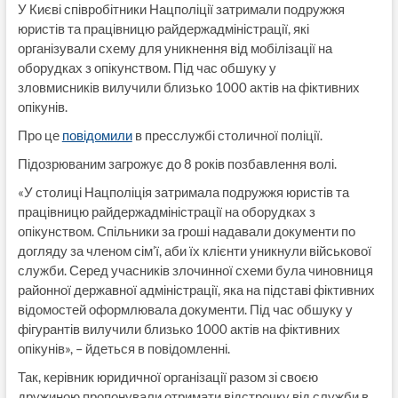
У Києві співробітники Нацполіції затримали подружжя
юристів та працівницю райдержадміністрації, які
організували схему для уникнення від мобілізації на
оборудках з опікунством. Під час обшуку у
зловмисників вилучили близько 1000 актів на фіктивних
опікунів.
Про це
повідомили
в пресслужбі столичної поліції.
Підозрюваним загрожує до 8 років позбавлення волі.
«У столиці Нацполіція затримала подружжя юристів та
працівницю райдержадміністрації на оборудках з
опікунством. Спільники за гроші надавали документи по
догляду за членом сім’ї, аби їх клієнти уникнули військової
служби. Серед учасників злочинної схеми була чиновниця
районної державної адміністрації, яка на підставі фіктивних
відомостей оформлювала документи. Під час обшуку у
фігурантів вилучили близько 1000 актів на фіктивних
опікунів», – йдеться в повідомленні.
Так, керівник юридичної організації разом зі своєю
дружиною пропонували отримати відстрочку від служби в