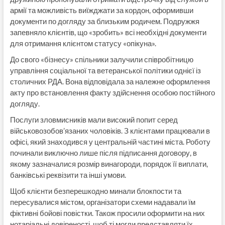
армії та можливість виїжджати за кордон, оформивши
документи по догляду за близьким родичем. Подружжя
запевняло клієнтів, що «зробить» всі необхідні документи
для отримання клієнтом статусу «опікуна».
До свого «бізнесу» спільники залучили співробітницю
управління соціальної та ветеранської політики однієї із
столичних РДА. Вона відповідала за належне оформлення
акту про встановлення факту здійснення особою постійного
догляду.
Послуги зловмисників мали високий попит серед
військовозобов’язаних чоловіків. З клієнтами працювали в
офісі, який знаходився у центральній частині міста. Роботу
починали виключно лише після підписання договору, в
якому зазначалися розмір винагороди, порядок її виплати,
банківські реквізити та інші умови.
Щоб клієнти безперешкодно минали блокпости та
пересувалися містом, організатори схеми надавали їм
фіктивні бойові повістки. Також просили оформити на них
нотаріальні довіреності, щоб ті могли представляти їх