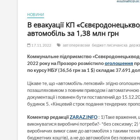
НОВИНИ
В евакуації КП «Сєвєродонецькв
автомобіль за 1,38 млн грн
17.11.2022
автоперевозки
бюджет лисичанска
держз
Коммунальне підприємство «Сєвєродонецькводок
2022 року на Прозоро розмістило
оголошення
пр
по курсу НБУ (36,56 грн за 1 $) складає 37.691 
Цікаве те, що «автомобіль легковий» згідно оголош
позашляховиком з повним приводом і автоматичною к
документації і повинен бути поставлений до 15.12.2
будинок 5. «Кінцевий строк подання тендерних пропо
Коментар редакції
ZARAZ.INFO
: 1)Таке враження, 
виконуватися виробничі потреби?- *без сексизму; 
виробничих вимог саме до автомобіля з такими техні
бюджетних коштів), а не до автомобіля без повного 