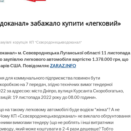
одоканал» забажало купити «легковий»
акуівлі
корупція
КП "Сєвєродонецькводоканал"
анал» м. Сєвєвроднецька Луганської області 11 листопада
о заупівлю легкового автомобіля вартістю 1.378.000 грн, що
доларів США. Повідомляє
ZARAZ.INFO
ення для коммунального підприємства повинен бути
оробкою на 7 передач, згідно технічних вимог тендерної
022 за адресою: місто Дніпро, вулиця Курсанта Скоробогатько,
зицій: 19 листопада 2022 року до 08.00 години».
що на такому легковому автомобілі буде водієм *жінка*? А не
2) Чому КП «Сєвєвродонецькводоканал» не виклало обгрунтовання
чними вимогами тендеру (що не роблять і інші витратники
приводу, який може коштувати в 2-4 рази дешевше? Тобто