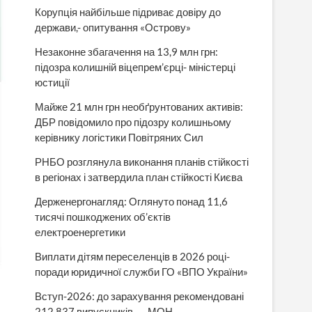
Корупція найбільше підриває довіру до
держави,- опитування «Острову»
Незаконне збагачення на 13,9 млн грн:
підозра колишній віцепрем’єрці- міністерці
юстиції
Майже 21 млн грн необґрунтованих активів:
ДБР повідомило про підозру колишньому
керівнику логістики Повітряних Сил
РНБО розглянула виконання планів стійкості
в регіонах і затвердила план стійкості Києва
Держенергонагляд: Оглянуто понад 11,6
тисячі пошкоджених об’єктів
електроенергетики
Виплати дітям переселенців в 2026 році-
поради юридичної служби ГО «ВПО України»
Вступ-2026: до зарахування рекомендовані
212 837 випускників, — МОН