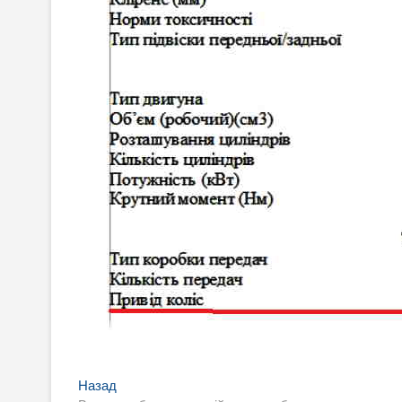
Навигация
Предыдущая
Назад