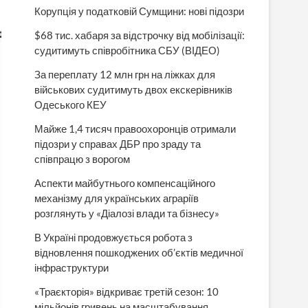
Корупція у податковій Сумщини: нові підозри
$68 тис. хабаря за відстрочку від мобілізації:
судитимуть співробітника СБУ (ВІДЕО)
За переплату 12 млн грн на ліжках для
військових судитимуть двох екскерівників
Одеського КЕУ
Майже 1,4 тисяч правоохоронців отримали
підозри у справах ДБР про зраду та
співпрацю з ворогом
Аспекти майбутнього компенсаційного
механізму для українських аграріїв
розглянуть у «Діалозі влади та бізнесу»
В Україні продовжується робота з
відновлення пошкоджених об’єктів медичної
інфраструктури
«Траєкторія» відкриває третій сезон: 10
мільйонів гривень на масштабування