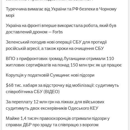
Туреччина вимагає від України та РФ безпеки в Чорному
морі
Україна на фронті вперше використала робота, який був
доставлений дроном — Forbs
Зеленський погодив нові операції СБУ для протидії
російській агресії, а також кроки на очищення СБУ
ВПО з прифронтових громад Луганщини отримали 110
житлових сертифікатів на понад 150 млн грн: як це працює
Корупція у податковій Сумщини: нові підозри
$68 тис. хабаря за відстрочку від мобілізації: судитимуть
співробітника СБУ (ВІДЕО)
За переплату 12 млн грн на ліжках для військових
судитимуть двох екскерівників Одеського КЕУ
Майже 1,4 тисяч правоохоронців отримали підозри у
справах ДБР про зраду та співпрацю з ворогом