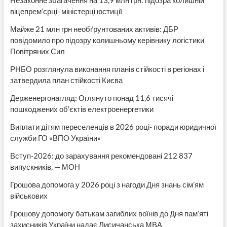
Незаконне збагачення на 13,9 млн грн: підозра колишній
віцепрем’єрці- міністерці юстиції
Майже 21 млн грн необґрунтованих активів: ДБР
повідомило про підозру колишньому керівнику логістики
Повітряних Сил
РНБО розглянула виконання планів стійкості в регіонах і
затвердила план стійкості Києва
Держенергонагляд: Оглянуто понад 11,6 тисячі
пошкоджених об’єктів електроенергетики
Виплати дітям переселенців в 2026 році- поради юридичної
служби ГО «ВПО України»
Вступ-2026: до зарахування рекомендовані 212 837
випускників, — МОН
Грошова допомога у 2026 році з нагоди Дня знань сім’ям
військових
Грошову допомогу батькам загиблих воїнів до Дня пам’яті
захисників України надає Лисичанська МВА