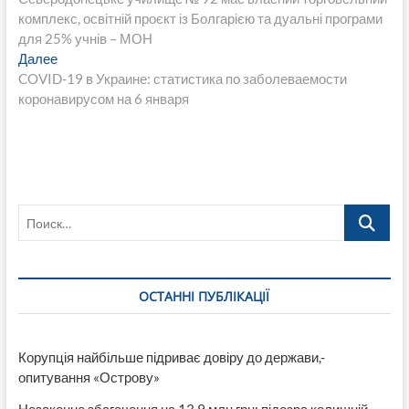
по
комплекс, освітній проєкт із Болгарією та дуальні програми
записям
для 25% учнів – МОН
Следующая
Далее
запись:
COVID-19 в Украине: статистика по заболеваемости
коронавирусом на 6 января
Поиск…
ОСТАННІ ПУБЛІКАЦІЇ
Корупція найбільше підриває довіру до держави,-
опитування «Острову»