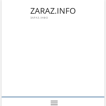
Перейти
ZARAZ.INFO
к
содержимому
ЗАРАЗ.ІНФО