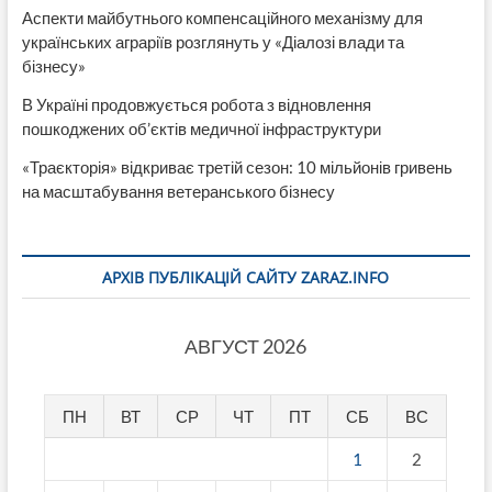
Аспекти майбутнього компенсаційного механізму для
українських аграріїв розглянуть у «Діалозі влади та
бізнесу»
В Україні продовжується робота з відновлення
пошкоджених об’єктів медичної інфраструктури
«Траєкторія» відкриває третій сезон: 10 мільйонів гривень
на масштабування ветеранського бізнесу
АРХІВ ПУБЛІКАЦІЙ САЙТУ ZARAZ.INFO
АВГУСТ 2026
ПН
ВТ
СР
ЧТ
ПТ
СБ
ВС
1
2