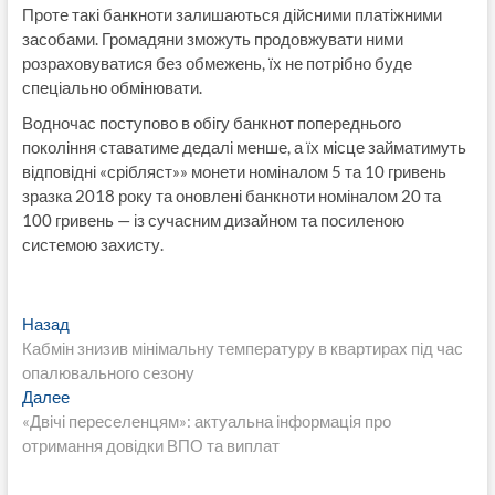
Проте такі банкноти залишаються дійсними платіжними
засобами. Громадяни зможуть продовжувати ними
розраховуватися без обмежень, їх не потрібно буде
спеціально обмінювати.
Водночас поступово в обігу банкнот попереднього
покоління ставатиме дедалі менше, а їх місце займатимуть
відповідні «срібляст»» монети номіналом 5 та 10 гривень
зразка 2018 року та оновлені банкноти номіналом 20 та
100 гривень — із сучасним дизайном та посиленою
системою захисту.
Навигация
Предыдущая
Назад
запись:
Кабмін знизив мінімальну температуру в квартирах під час
по
опалювального сезону
записям
Следующая
Далее
запись:
«Двічі переселенцям»: актуальна інформація про
отримання довідки ВПО та виплат