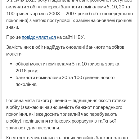
вилучати з обігу паперові банкноти номіналами 5, 10, 20 та
100 гривень зразків 2003 — 2007 років (тобто попереднього
покоління) з метою поступової їх заміни на оновлені грошові
знаки.
Про це
повідомляється
на сайті НБУ.
Замість них в обіг надійдуть оновлені банкноти та обігові
монети:
обігові монети номіналами 5 та 10 гривень зразка
2018 року;
банкноти номіналами 20 та 100 гривень нового
покоління.
Головна мета такого рішення — підвищення якості готівки
в обігу (зважаючи на зношеність банкнот попереднього
покоління, які вже досить тривалий час перебувають
в обігу), поліпшення готівкових розрахунків та їхньої
зручності для населення.
Крім того, велика кількість різних дизайнів банкнот одного