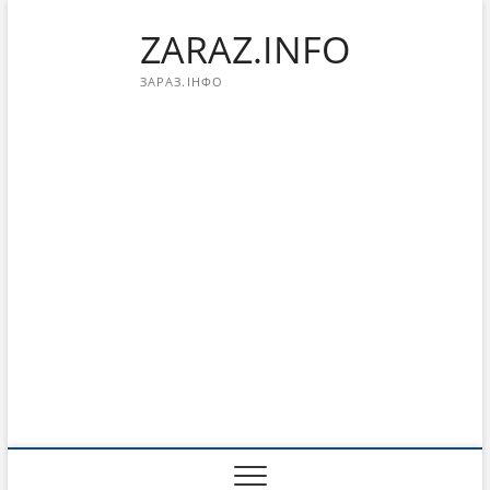
Перейти
ZARAZ.INFO
к
содержимому
ЗАРАЗ.ІНФО