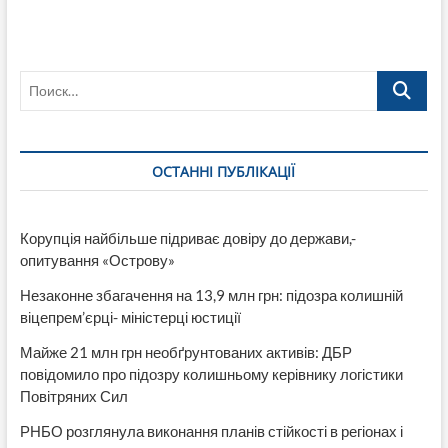
Поиск…
ОСТАННІ ПУБЛІКАЦІЇ
Корупція найбільше підриває довіру до держави,-
опитування «Острову»
Незаконне збагачення на 13,9 млн грн: підозра колишній
віцепрем’єрці- міністерці юстиції
Майже 21 млн грн необґрунтованих активів: ДБР
повідомило про підозру колишньому керівнику логістики
Повітряних Сил
РНБО розглянула виконання планів стійкості в регіонах і