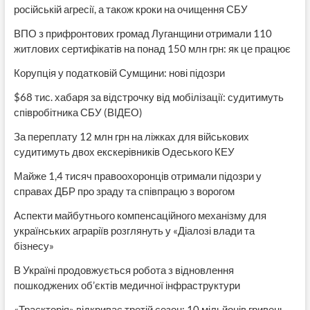
російській агресії, а також кроки на очищення СБУ
ВПО з прифронтових громад Луганщини отримали 110
житлових сертифікатів на понад 150 млн грн: як це працює
Корупція у податковій Сумщини: нові підозри
$68 тис. хабаря за відстрочку від мобілізації: судитимуть
співробітника СБУ (ВІДЕО)
За переплату 12 млн грн на ліжках для військових
судитимуть двох екскерівників Одеського КЕУ
Майже 1,4 тисяч правоохоронців отримали підозри у
справах ДБР про зраду та співпрацю з ворогом
Аспекти майбутнього компенсаційного механізму для
українських аграріїв розглянуть у «Діалозі влади та
бізнесу»
В Україні продовжується робота з відновлення
пошкоджених об’єктів медичної інфраструктури
«Траєкторія» відкриває третій сезон: 10 мільйонів гривень