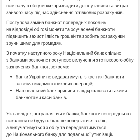
номіналу в обігу може призводити до плутанини та витрат
зайвого часу під час здійснення готівкових розрахунків.
Поступова заміна банкнот попередніх поколінь
на відповідні обігові монети та осучаснені банкноти
підвищить захист і якість грошей та зробить розрахунки
зручнішими для громадян.
З початку наступного року Національний банк спільно
з банками розпочне поступове вилучення з готівкового обігу
зазначених банкнот, зокрема:
банки України не видаватимуть із кас такі банкноти
за всіма видами готівкових операцій;
Національний банк припинить підкріплювати такими
банкнотами каси банків.
Як наслідок, потрапляючи в банки, банкноти попереднього
покоління не будуть більше повертатися в обіг,
а вилучатимуться з обігу та передаватимуться
до Національного банку для подальшої утилізації.