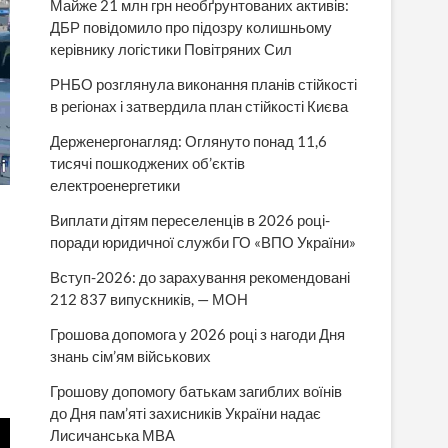
Майже 21 млн грн необґрунтованих активів:
ДБР повідомило про підозру колишньому
керівнику логістики Повітряних Сил
РНБО розглянула виконання планів стійкості
в регіонах і затвердила план стійкості Києва
Держенергонагляд: Оглянуто понад 11,6
тисячі пошкоджених об’єктів
електроенергетики
Виплати дітям переселенців в 2026 році-
поради юридичної служби ГО «ВПО України»
Вступ-2026: до зарахування рекомендовані
212 837 випускників, — МОН
Грошова допомога у 2026 році з нагоди Дня
знань сім’ям військових
Грошову допомогу батькам загиблих воїнів
до Дня пам’яті захисників України надає
Лисичанська МВА