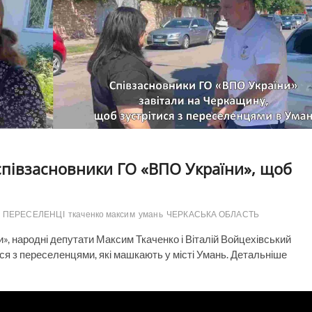
співзасновники ГО «ВПО України», щоб
ПЕРЕСЕЛЕНЦІ
ткаченко максим
умань
ЧЕРКАСЬКА ОБЛАСТЬ
и», народні депутати Максим Ткаченко і Віталій Войцехівський
ся з переселенцями, які машкають у місті Умань. Детальніше