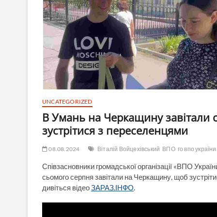
UNCATEGORIZED
В Умань на Черкащину завітали 
зустрітися з переселенцями
08.08.2024
Віталій Войцехівський
ВПО
го впо україни
Співзасновники громадської організації «ВПО Україн
сьомого серпня завітали на Черкащину, щоб зустріти
дивіться відео
ЗАРАЗ.ІНФО
.