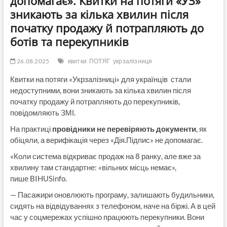
допомагає». Квитки на потяги «УЗ»
зникають за кілька хвилин після
початку продажу й потрапляють до
ботів та перекупників
26.08.2025
квитки
ПОТЯГ
укрзалізниця
Квитки на потяги «Укрзалізниці» для українців стали
недоступними, вони зникають за кілька хвилин після
початку продажу й потрапляють до перекупників,
повідомляють ЗМІ.
На практиці
провідники не перевіряють документи
, як
обіцяли, а верифікація через «Дія.Підпис» не допомагає.
«Коли система відкриває продаж на 8 ранку, але вже за
хвилину там стандартне: «вільних місць немає»,
пише BIHUSinfo.
— Пасажири оновлюють програму, залишають будильники,
сидять на відвідуваннях з телефоном, наче на біржі. А в цей
час у соцмережах успішно працюють перекупники. Вони