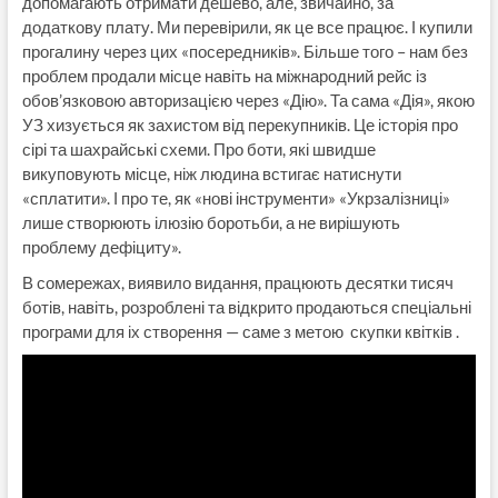
допомагають отримати дешево, але, звичайно, за
додаткову плату. Ми перевірили, як це все працює. І купили
прогалину через цих «посередників». Більше того – нам без
проблем продали місце навіть на міжнародний рейс із
обов’язковою авторизацією через «Дію». Та сама «Дія», якою
УЗ хизується як захистом від перекупників. Це історія про
сірі та шахрайські схеми. Про боти, які швидше
викуповують місце, ніж людина встигає натиснути
«сплатити». І про те, як «нові інструменти» «Укрзалізниці»
лише створюють ілюзію боротьби, а не вирішують
проблему дефіциту».
В сомережах, виявило видання, працюють десятки тисяч
ботів, навіть, розроблені та відкрито продаються спеціальні
програми для іх створення — саме з метою скупки квітків .