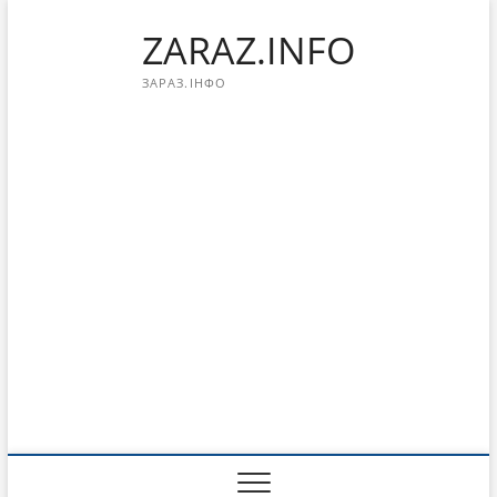
Перейти
ZARAZ.INFO
к
содержимому
ЗАРАЗ.ІНФО