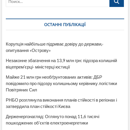
ОСТАННІ ПУБЛІКАЦІЇ
Корупція найбільше підриває довіру до держави,-
опитування «Острову»
Незаконне збагачення на 13,9 млн грн: підозра колишній
віцепрем’єрці- міністерці юстиції
Майже 21 млн грн необґрунтованих активів: ДБР
повідомило про підозру колишньому керівнику логістики
Повітряних Сил
РНБО розглянула виконання планів стійкості в регіонах і
затвердила план стійкості Києва
Держенергонагляд: Оглянуто понад 11,6 тисячі
пошкоджених об’єктів електроенергетики