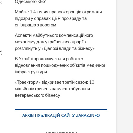
Одеського КЕУ
ж
Майже 1,4 тисяч правоохоронців отримали
підозри у справах ДБР про зраду та
співпрацю з ворогом
Аспекти майбутнього компенсаційного
механізму для українських аграріїв
розглянуть у «Діалозі влади та бізнесу»
Z)
В Україні продовжується робота з
відновлення пошкоджених об’єктів медичної
інфраструктури
«Траєкторія» відкриває третій сезон: 10
мільйонів гривень на масштабування
ветеранського бізнесу
АРХІВ ПУБЛІКАЦІЙ САЙТУ ZARAZ.INFO