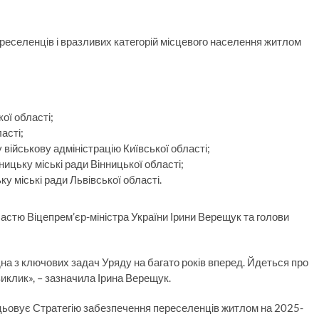
ереселенців і вразливих категорій місцевого населення житлом
ої області;
асті;
військову адміністрацію Київської області;
ицьку міські ради Вінницької області;
у міські ради Львівської області.
астю Віцепрем’єр-міністра України Ірини Верещук та голови
а з ключових задач Уряду на багато років вперед. Йдеться про
виклик», – зазначила Ірина Верещук.
ацьовує Стратегію забезпечення переселенців житлом на 2025-