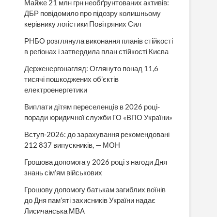
Майже 21 млн грн необґрунтованих активів:
ДБР повідомило про підозру колишньому
керівнику логістики Повітряних Сил
РНБО розглянула виконання планів стійкості
в регіонах і затвердила план стійкості Києва
Держенергонагляд: Оглянуто понад 11,6
тисячі пошкоджених об’єктів
електроенергетики
Виплати дітям переселенців в 2026 році-
поради юридичної служби ГО «ВПО України»
Вступ-2026: до зарахування рекомендовані
212 837 випускників, — МОН
Грошова допомога у 2026 році з нагоди Дня
знань сім’ям військових
Грошову допомогу батькам загиблих воїнів
до Дня пам’яті захисників України надає
Лисичанська МВА