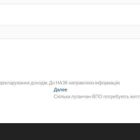
 декларування доходів. До НАЗК направлено інформацію
Следующая
Далее
запись:
Скільки луганчан-ВПО потребують жит