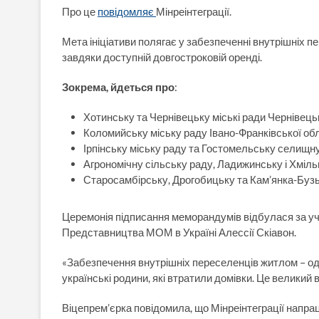
Про це
повідомляє
Мінреінтеграції.
Мета ініціативи полягає у забезпеченні внутрішніх п
завдяки доступній довгостроковій оренді.
Зокрема, йдеться про
:
Хотинську та Чернівецьку міські ради Чернівецьк
Коломийську міську раду Івано-Франківської обл
Ірпінську міську раду та Гостомельську селищну 
Агрономічну сільську раду, Ладижинську і Хмільн
Старосамбірську, Дрогобицьку та Кам’янка-Бузьк
Церемонія підписання меморандумів відбулася за уч
Представництва МОМ в Україні Алессії Скіавон.
«Забезпечення внутрішніх переселенців житлом – одн
українські родини, які втратили домівки. Це великий 
Віцепрем’єрка повідомила, що Мінреінтеграції напр