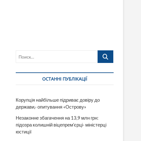
Поиск…
ОСТАННІ ПУБЛІКАЦІЇ
Корупція найбільше підриває довіру до
держави,- опитування «Острову»
Незаконне збагачення на 13,9 млн грн:
підозра колишній віцепрем’єрці- міністерці
юстиції