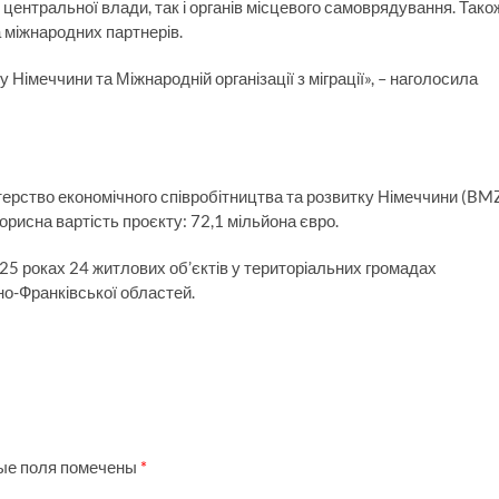
к центральної влади, так і органів місцевого самоврядування. Тако
 міжнародних партнерів.
 Німеччини та Міжнародній організації з міграції», – наголосила
ерство економічного співробітництва та розвитку Німеччини (BM
рисна вартість проєкту: 72,1 мільйона євро.
5 роках 24 житлових об’єктів у територіальних громадах
ано-Франківської областей.
ые поля помечены
*