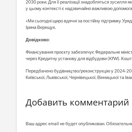
2030 роки. Для її реалізації знадобляться зусилля я
у цьому контексті є надзвичайно важливою допомога
«Ми сьогодні щиро вдячні за постійну підтримку Уряду
Ірина Верещук.
Довідково:
Фінансування проєкту забезпечує Федеральне мініст
через Кредитну установу для відбудови (KfW). Кошто
Передбачено будівництво/реконструкцію у 2024-202
Київської, Львівської, Чернівецької, Вінницької та Ів
Добавить комментарий
Ваш адрес email не будет опубликован.
Обязательн