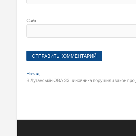
Сайт
Навигация
Предыдущая
Назад
запись:
В Луганській ОВА 33 чиновника порушили закон про
по
записям