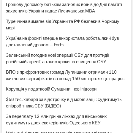
Грошову допомогу батькам загиблих воїнів до Дня пам’яті
захисників України надає Лисичанська МВА
Туреччина вимагає від України та РФ безпеки в Чорному
морі
Україна на фронті вперше використала робота, який був
доставлений дроном — Forbs
Зеленський погодив нові операції СБУ для протидії
російській агресії, а також кроки на очищення СБУ
ВПО з прифронтових громад Луганщини отримали 110
житлових сертифікатів на понад 150 млн грн: як це працює
Корупція у податковій Сумщини: нові підозри
$68 тис. хабаря за відстрочку від мобілізації: судитимуть
співробітника СБУ (ВІДЕО)
За переплату 12 млн грн на ліжках для військових
судитимуть двох екскерівників Одеського КЕУ
Майже 1,4 тисяч правоохоронців отримали підозри у