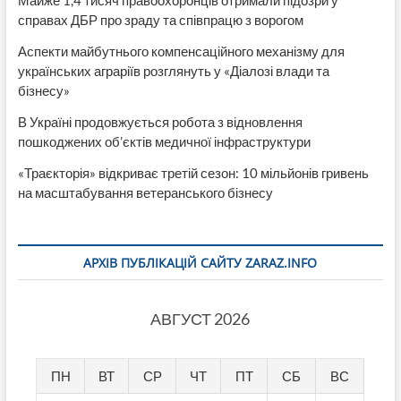
справах ДБР про зраду та співпрацю з ворогом
Аспекти майбутнього компенсаційного механізму для
українських аграріїв розглянуть у «Діалозі влади та
бізнесу»
В Україні продовжується робота з відновлення
пошкоджених об’єктів медичної інфраструктури
«Траєкторія» відкриває третій сезон: 10 мільйонів гривень
на масштабування ветеранського бізнесу
АРХІВ ПУБЛІКАЦІЙ САЙТУ ZARAZ.INFO
АВГУСТ 2026
ПН
ВТ
СР
ЧТ
ПТ
СБ
ВС