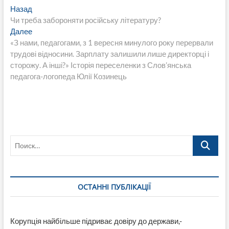
Навигация
Предыдущая
Назад
запись:
Чи треба забороняти російську літературу?
по
Следующая
Далее
записям
запись:
«З нами, педагогами, з 1 вересня минулого року перервали
трудові відносини. Зарплату залишили лише директорці і
сторожу. А інші?» Історія переселенки з Слов’янська
педагога-логопеда Юлії Козинець
Поиск…
ОСТАННІ ПУБЛІКАЦІЇ
Корупція найбільше підриває довіру до держави,-