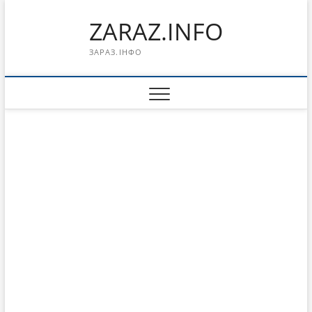
Перейти
ZARAZ.INFO
к
содержимому
ЗАРАЗ.ІНФО