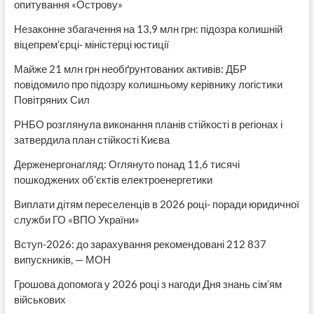
опитування «Острову»
Незаконне збагачення на 13,9 млн грн: підозра колишній
віцепрем’єрці- міністерці юстиції
Майже 21 млн грн необґрунтованих активів: ДБР
повідомило про підозру колишньому керівнику логістики
Повітряних Сил
РНБО розглянула виконання планів стійкості в регіонах і
затвердила план стійкості Києва
Держенергонагляд: Оглянуто понад 11,6 тисячі
пошкоджених об’єктів електроенергетики
Виплати дітям переселенців в 2026 році- поради юридичної
служби ГО «ВПО України»
Вступ-2026: до зарахування рекомендовані 212 837
випускників, — МОН
Грошова допомога у 2026 році з нагоди Дня знань сім’ям
військових