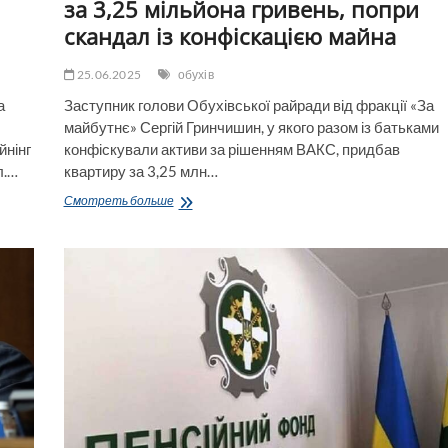
за 3,25 мільйона гривень, попри
скандал із конфіскацією майна
25.06.2025
обухів
а
Заступник голови Обухівської райради від фракції «За
майбутнє» Сергій Гринчишин, у якого разом із батьками
йнінг
конфіскували активи за рішенням ВАКС, придбав
л.…
квартиру за 3,25 млн…
Заступник
Смотреть больше
голови
Обухівської
райради
Гринчишин
придбав
житло
за
3,25
мільйона
гривень,
попри
скандал
із