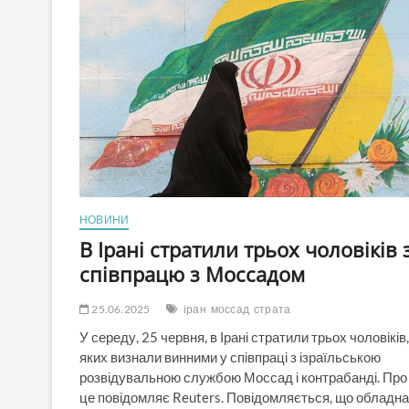
який
не
знає
що
місцевої
влади
юридично
не
існує
відповів
Кличку
на
його
НОВИНИ
закид
про
В Ірані стратили трьох чоловіків 
нелегітимність
співпрацю з Моссадом
«місцевої
влади»:
«Нова
25.06.2025
іран
моссад
страта
маніпуляція»
У середу, 25 червня, в Ірані стратили трьох чоловіків,
яких визнали винними у співпраці з ізраїльською
розвідувальною службою Моссад і контрабанді. Про
це повідомляє Reuters. Повідомляється, що обладна