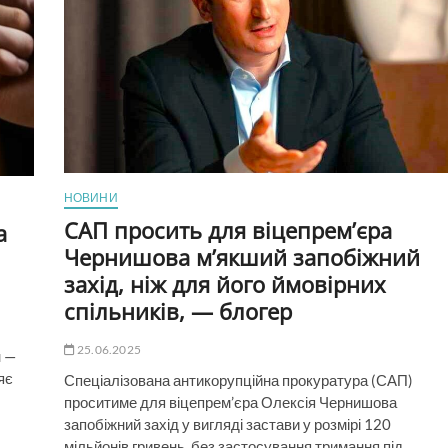
але
візьме
участь
по
відеозв’язку
—
Ушаков
НОВИНИ
САП просить для віцепрем’єра
а
Чернишова м’якший запобіжний
захід, ніж для його ймовірних
спільників, — блогер
25.06.2025
н —
яє
Спеціалізована антикорупційна прокуратура (САП)
проситиме для віцепрем’єра Олексія Чернишова
запобіжний захід у вигляді застави у розмірі 120
мільйонів гривень, без застосування тримання під