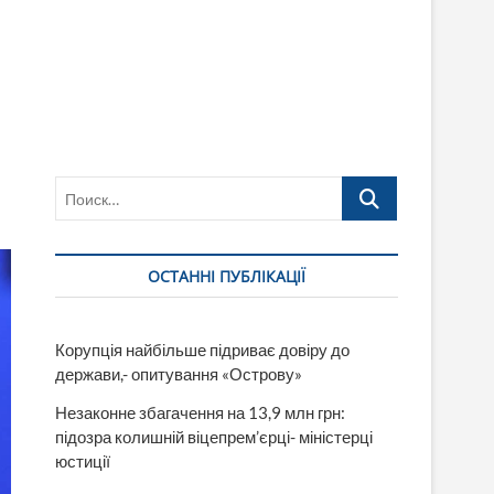
Поиск…
ОСТАННІ ПУБЛІКАЦІЇ
Корупція найбільше підриває довіру до
держави,- опитування «Острову»
Незаконне збагачення на 13,9 млн грн:
підозра колишній віцепрем’єрці- міністерці
юстиції