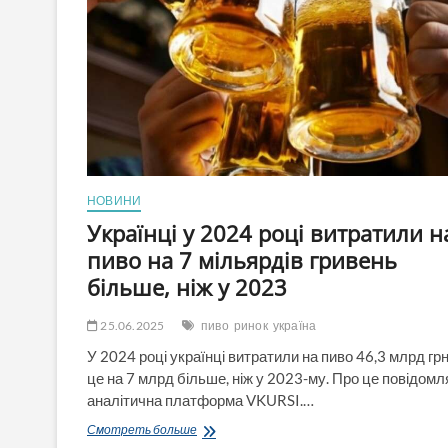
НАТО
і
пригрозив
змусити
платити
більше
через
торговельну
угоду
НОВИНИ
Українці у 2024 році витратили н
пиво на 7 мільярдів гривень
більше, ніж у 2023
25.06.2025
пиво
ринок
україна
У 2024 році українці витратили на пиво 46,3 млрд гр
це на 7 млрд більше, ніж у 2023-му. Про це повідомл
аналітична платформа VKURSI.…
Українці
Смотреть больше
у