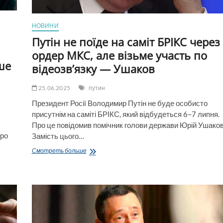
НОВИНИ
Путін не поїде на саміт БРІКС через
ордер МКС, але візьме участь по
ше
відеозв’язку — Ушаков
25.06.2025
путин
Президент Росії Володимир Путін не буде особисто
присутнім на саміті БРІКС, який відбудеться 6–7 липня.
Про це повідомив помічник голови держави Юрій Ушаков
Про
Замість цього…
Путін
Смотреть больше
не
поїде
на
саміт
БРІКС
через
ордер
МКС,