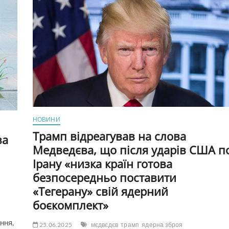
через
колір
чорнил
у
трудовій
книжці
та
помилку
в
прізвищі:
позов
задовольнили
НОВИНИ
Трамп відреагував на слова
за
Медведєва, що після ударів США п
Ірану «низка країн готова
безпосередньо поставити
«Тегерану» свій ядерний
боєкомплект»
ння,
25.06.2025
мєдвєдєв
трамп
ядерна зброя