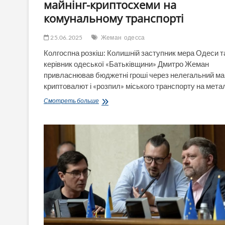
майнінг-криптосхеми на
комунальному транспорті
25.06.2025
Жеман
одесса
Колгоспна розкіш: Колишній заступник мера Одеси т
керівник одеської «Батьківщини» Дмитро Жеман
привласнював бюджетні гроші через нелегальний ма
криптовалют і «розпил» міського транспорту на мета
Ексзаступник
Смотреть больше
мера
Одеси
Жеман
«забув»
задекларувати
віллу,
Audi
та
майнінг-
криптосхеми
на
комунальному
транспорті