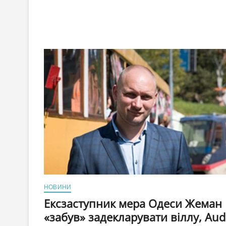
2024
році
витратили
на
пиво
на
7
мільярдів
гривень
більше,
ніж
у
2023
НОВИНИ
Ексзаступник мера Одеси Жеман
«забув» задекларувати віллу, Aud