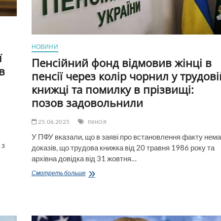
конфіскацією
майна
НОВИНИ
ї
Пенсійний фонд відмовив жінці в
в
пенсії через колір чорнил у трудові
книжці та помилку в прізвищі:
позов задовольнили
25.06.2025
пенсія
У ПФУ вказали, що в заяві про встановлення факту нем
 з
доказів, що трудова книжка від 20 травня 1986 року та
архівна довідка від 31 жовтня…
Пенсійний
Смотреть больше
фонд
відмовив
жінці
в
пенсії