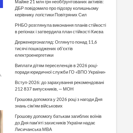
Майже 21 млн грн необґрунтованих активів:
ДБР повідомило про підозру колишньому
керівнику логістики Повітряних Сил
РНБО розглянула виконання планів стійкості
в регіонах і затвердила план стійкості Києва
Держенергонагляд: Оглянуто понад 11,6
тисячі пошкоджених об’єктів
електроенергетики
Виплати дітям переселенців в 2026 році-
поради юридичної служби ГО «ВПО України»
.
Вступ-2026: до зарахування рекомендовані
212 837 випускників, — МОН
Грошова допомога у 2026 році з нагоди Дня
знань сім’ям військових
Грошову допомогу батькам загиблих воїнів
до Дня пам’яті захисників України надає
Лисичанська МВА