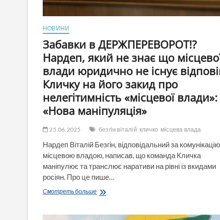
НОВИНИ
Забавки в ДЕРЖПЕРЕВОРОТ!?
Нардеп, який не знає що місцево
влади юридично не існує відпові
Кличку на його закид про
нелегітимність «місцевої влади»:
«Нова маніпуляція»
25.06.2025
безгін віталій
кличко
місцева влада
Нардеп Віталій Безгін, відповідальний за комунікацію
місцевою владою, написав, що команда Кличка
маніпулює та транслює наративи на рівні із вкидами
росіян. Про це пише…
Забавки
Смотреть больше
в
ДЕРЖПЕРЕВОРОТ!?
Нардеп,