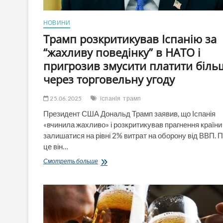
НОВИНИ
Трамп розкритикував Іспанію за
“жахливу поведінку” в НАТО і
пригрозив змусити платити біль
через торговельну угоду
25.06.2025
іспанія
трамп
Президент США Дональд Трамп заявив, що Іспанія
«вчинила жахливо» і розкритикував прагнення країни
залишатися на рівні 2% витрат на оборону від ВВП. 
це він…
Трамп
Смотреть больше
розкритикував
Іспанію
за
“жахливу
поведінку”
в