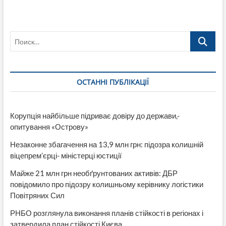
Поиск…
ОСТАННІ ПУБЛІКАЦІЇ
Корупція найбільше підриває довіру до держави,-
опитування «Острову»
Незаконне збагачення на 13,9 млн грн: підозра колишній
віцепрем’єрці- міністерці юстиції
Майже 21 млн грн необґрунтованих активів: ДБР
повідомило про підозру колишньому керівнику логістики
Повітряних Сил
РНБО розглянула виконання планів стійкості в регіонах і
затвердила план стійкості Києва