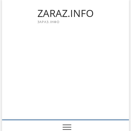
Перейти
ZARAZ.INFO
к
содержимому
ЗАРАЗ.ІНФО