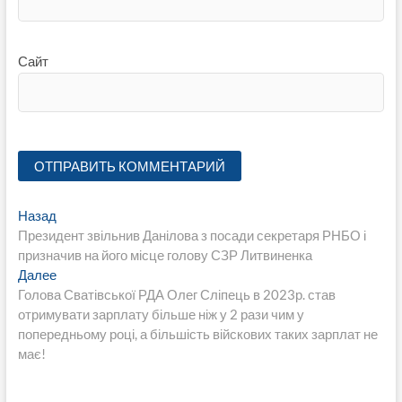
Сайт
Навигация
Предыдущая
Назад
запись:
Президент звільнив Данілова з посади секретаря РНБО і
по
призначив на його місце голову СЗР Литвиненка
записям
Следующая
Далее
запись:
Голова Сватівської РДА Олег Сліпець в 2023р. став
отримувати зарплату більше ніж у 2 рази чим у
попередньому році, а більшість війскових таких зарплат не
має!