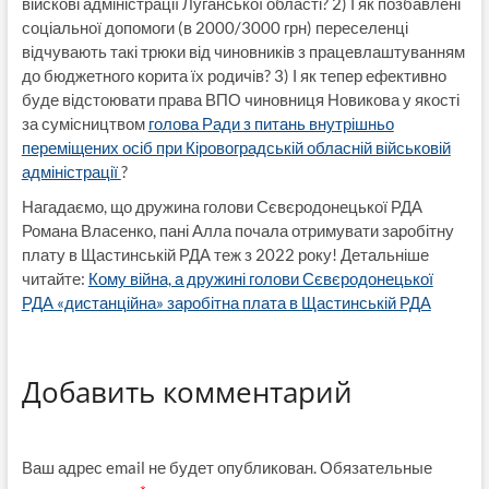
війскові адміністрації Луганської області? 2) І як позбавлені
соціальної допомоги (в 2000/3000 грн) переселенці
відчувають такі трюки від чиновників з працевлаштуванням
до бюджетного корита їх родичів? 3) І як тепер ефективно
буде відстоювати права ВПО чиновниця Новикова у якості
за сумісництвом
голова Ради з питань внутрішньо
переміщених осіб при Кіровоградській обласній військовій
адміністрації
?
Нагадаємо, що дружина голови Сєвєродонецької РДА
Романа Власенко, пані Алла почала отримувати заробітну
плату в Щастинській РДА теж з 2022 року! Детальніше
читайте:
Кому війна, а дружині голови Сєвєродонецької
РДА «дистанційна» заробітна плата в Щастинській РДА
Добавить комментарий
Ваш адрес email не будет опубликован.
Обязательные