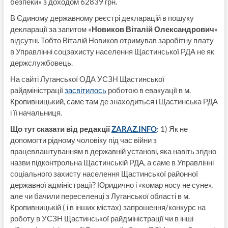
безпеки» з доходом 62839 грн.
В Єдиному державному реєстрі декларацій в пошуку
декларації за запитом «
Новиков Віталій Олександрович
»
відсутні. Тобто Віталій Новиков отримував заробітну плату
в Управлінні соцзахисту населення Щастинської РДА не як
держслужбовець.
На сайті Луганської ОДА УСЗН Щастинської
райдміністрації
засвітилось
роботою в евакуації в м.
Кропивницький, саме там де знаходиться і Щастинська РДА
і її начальниця.
Що тут сказати від редакції
ZARAZ.INFO
: 1) Як не
допомогти рідному чоловіку під час війни з
працевлаштуванням в державній установі, яка навіть згідно
назви підконтрольна Щастинській РДА, а саме в Управлінні
соціального захисту населення Щастинської районної
державної адміністрації? Юридично і «комар носу не суне»,
але чи бачили переселенці з Луганської області в м.
Кропивницькій ( і в інших містах) запрошення/конкурс на
роботу в УСЗН Щастинської райдміністрації чи в інші