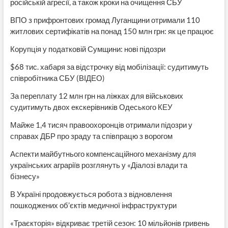
російській агресії, а також кроки на очищення СБУ
ВПО з прифронтових громад Луганщини отримали 110
житлових сертифікатів на понад 150 млн грн: як це працює
Корупція у податковій Сумщини: нові підозри
$68 тис. хабаря за відстрочку від мобілізації: судитимуть
співробітника СБУ (ВІДЕО)
За переплату 12 млн грн на ліжках для військових
судитимуть двох екскерівників Одеського КЕУ
Майже 1,4 тисяч правоохоронців отримали підозри у
справах ДБР про зраду та співпрацю з ворогом
Аспекти майбутнього компенсаційного механізму для
українських аграріїв розглянуть у «Діалозі влади та
бізнесу»
В Україні продовжується робота з відновлення
пошкоджених об’єктів медичної інфраструктури
«Траєкторія» відкриває третій сезон: 10 мільйонів гривень