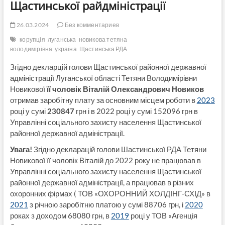
Щастинської райдміністрації
26.03.2024
Без комментариев
корупція
луганська
новикова тетяна
володимірівна
україна
Щастинська РДА
Згідно декларцій голови Щастинської районної державної
адміністрації Луганської області Тетяни Володимірівни
Новикової
її чоловік Віталій Олександрович Новиков
отримав заробітну плату за основним місцем роботи в
2023
році у сумі
230847
грн і в 2022 році у сумі 152096 грн в
Управлінні соціального захисту населення Щастинської
районної державної адміністрації.
Увага!
Згідно декларацій голови Шастинської РДА Тетяни
Новикової її чоловік Віталій до 2022 року не працював в
Управлінні соціального захисту населення Щастинської
районної державної адміністрації, а працював в різних
охоронних фірмах ( ТОВ «ОХОРОННИЙ ХОЛДІНГ-СХІД» в
2021
з річною заробітню платою у сумі 88706 грн, і
2020
роках з доходом 68080 грн, в
2019
році у ТОВ «Агенція