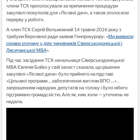
члени ТСК проголосували за припинення процедури
закупівлі геокуполів для «Лісової дачі», а також оголосили
перерву у роботі».
А член ТСК Сергій Вельможний 14 травня 2026 року з
трибуни Верховної ради заявив Генпрокурору: «
Ми виявили
ознаки злочину у діях чиновників Сіверськодонецької і
Лисичанської МВА
».
Під час засідання ТСК начальниця Сіверськодонецької
МВА Євгенія Бойко у свій захист сказала, що рішення
закупівлі «Лісової дачи» було прийнято на підставі
«Цільової програми …забезпечення житлом ВПО …» ,
запрошенням народних депутатів на толоку і було нібито
підтримано громадскістю. Але як, ким, коли — уточнень не
надала.