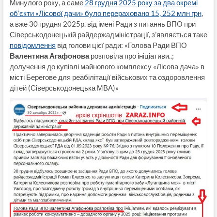
Минулого року, а саме
28 грудня 2025 року за два окремі
об’єкти «Лісової дачи» було перераховано 15, 252 млн грн
,
а вже 30 грудня 2025р. від імені Ради з питаннь ВПО при
Сіверськодонецькій райдержадміністрації, з’являється таке
повідомлення
від голови цієї ради: «Голова Ради ВПО
Валентина Агафонова
розповіла про ініціативи..;
долучення до купівлі майнового комплексу «Лісова дача» в
місті Берегове для реабілітації військових та оздоровлення
дітей (Сіверськодонецька МВА)»