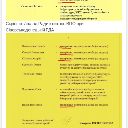
Скріншот/склад Ради з питань ВПО при
Сіверськодонецькій РДА