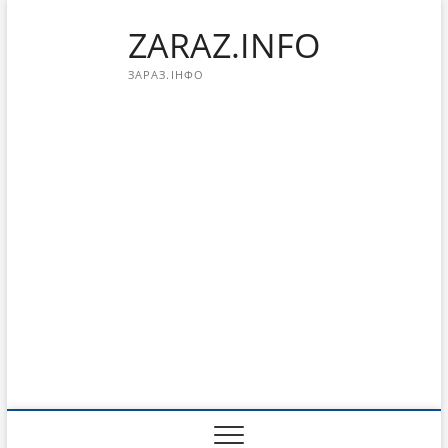
Перейти
ZARAZ.INFO
к
содержимому
ЗАРАЗ.ІНФО