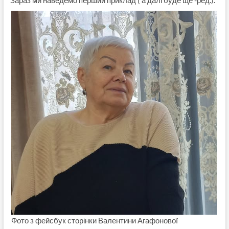
Зараз ми наведемо перший приклад ( а далі буде ще -ред.).
Фото з фейсбук сторінки Валентини Агафонової