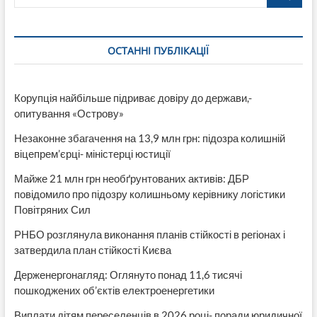
ОСТАННІ ПУБЛІКАЦІЇ
Корупція найбільше підриває довіру до держави,-
опитування «Острову»
Незаконне збагачення на 13,9 млн грн: підозра колишній
віцепрем’єрці- міністерці юстиції
Майже 21 млн грн необґрунтованих активів: ДБР
повідомило про підозру колишньому керівнику логістики
Повітряних Сил
РНБО розглянула виконання планів стійкості в регіонах і
затвердила план стійкості Києва
Держенергонагляд: Оглянуто понад 11,6 тисячі
пошкоджених об’єктів електроенергетики
Виплати дітям переселенців в 2026 році- поради юридичної