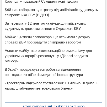
Корупція у податковій Сумщини: нові підозри
$68 тис. хабаря за відстрочку від мобілізації: судитимуть
співробітника СБУ (ВІДЕО)
За переплату 12 млн грн на ліжках для військових
судитимуть двох екскерівників Одеського КЕУ
Майже 1,4 тисяч правоохоронців отримали підозри у
справах ДБР про зраду та співпрацю з ворогом
Аспекти майбутнього компенсаційного механізму для
українських аграріїв розглянуть у «Діалозі влади та
бізнесу»
В Україні продовжується робота з відновлення
пошкоджених об’єктів медичної інфраструктури
«Траєкторія» відкриває третій сезон: 10 мільйонів гривень
на масштабування ветеранського бізнесу
АРХІВ ПУБЛІКАЦІЙ САЙТУ ZARAZ.INFO