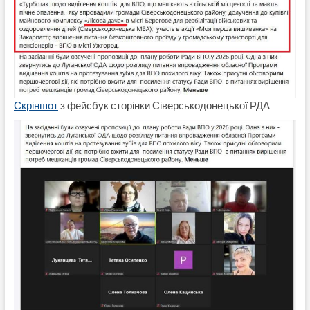
Скріншот
з фейсбук сторінки Сіверськодонецької РДА