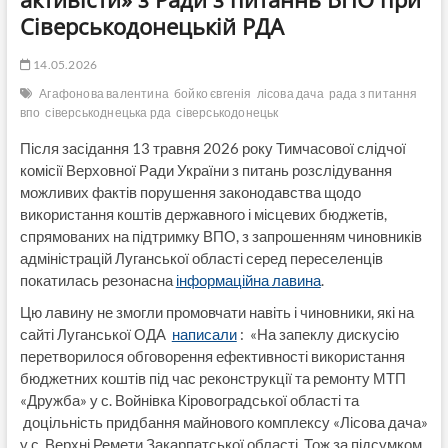
Сіверськодонецькій РДА
14.05.2026
Агафонова валентина
бойко євгенія
лісова дача
рада з питання
впо
сіверськоднецька рда
сіверськодонецьк
Після засідання 13 травня 2026 року Тимчасової слідчої
комісії Верховної Ради України з питань розслідування
можливих фактів порушення законодавства щодо
використання коштів державного і місцевих бюджетів,
спрямованих на підтримку ВПО, з запрошенням чиновників
адміністрацій Луганської області серед переселенців
покатилась резонасна
інформаційна лавина
.
Цю лавину не змогли промовчати навіть і чиновники, які на
сайті Луганської ОДА
написали
: «На запеклу дискусію
перетворилося обговорення ефективності використання
бюджетних коштів під час реконструкції та ремонту МТП
«Дружба» у с. Войнівка Кіровоградської області та
доцільність придбання майнового комплексу «Лісова дача»
у с. Верхні Ремети Закарпатської області. Тож за підсумком,