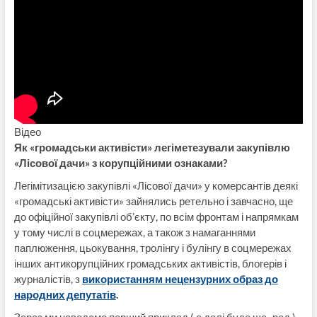
Відео
Як «громадськи активісти» легіметезували закупівлю
«Лісової дачи» з корупційними ознаками?
Легімітизацією закупівлі «Лісової дачи» у комерсантів деякі
«громадські активісти» зайнялись ретельно і завчасно, ще
до офіційної закупівлі об’єкту, по всім фронтам і напрямкам
у тому числі в соцмережах, а також з намаганнями
паплюження, цьокування, тролінгу і булінгу в соцмережах
інших антикорупційних громадських активістів, блогерів і
журналістів, з
використанням нецензурних образ до
народних депутатів
.