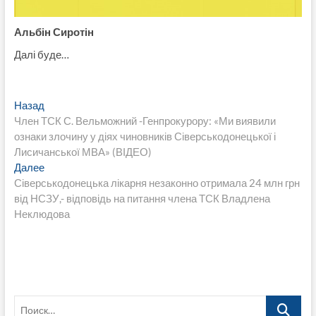
Альбін Сиротін
Далі буде…
Навигация
Предыдущая
Назад
запись:
Член ТСК С. Вельможний -Генпрокурору: «Ми виявили
по
ознаки злочину у діях чиновників Сіверськодонецької і
записям
Лисичанської МВА» (ВІДЕО)
Следующая
Далее
запись:
Сіверськодонецька лікарня незаконно отримала 24 млн грн
від НСЗУ,- відповідь на питання члена ТСК Владлена
Неклюдова
Поиск…