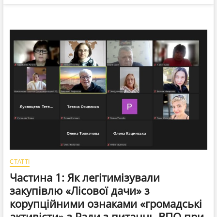
СТАТТІ
Частина 1: Як легітимізували
закупівлю «Лісової дачи» з
корупційними ознаками «громадські
активісти» з Ради з питаннь ВПО при