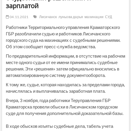
зарплатой
04.11.2021
Лисичанск
луньова дарья
махинации
СУД
Работники Территориального управления Краматорского
ГБР разоблачили судью и работников Лисичанского
городского суда на махинациях с судебными решениями.
Об этом сообщает пресс-служба ведомства.
По предварительной информации, в отсутствие на рабочем
месте одного судьи от ее имени принимались судебные
решения. Эти «решения» затем официально вносились в
автоматизированную систему документооборота.
К тому же, судье, которая находилась за пределами города,
начислялась и выплачивалась заработная плата.
Вчера, 3 ноября, года работники Теруправления ГБР
Краматорска провели обыски в Лисичанском городском
суде для получения дополнительной доказательной базы.
В ходе обысков изъяты судебные дела, табель учета