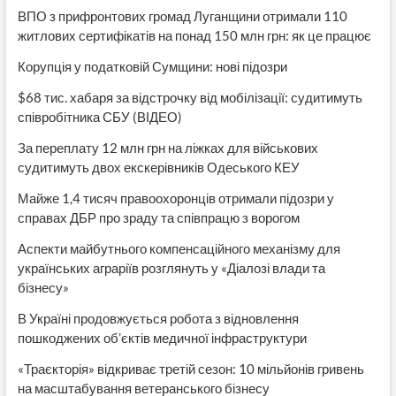
ВПО з прифронтових громад Луганщини отримали 110
житлових сертифікатів на понад 150 млн грн: як це працює
Корупція у податковій Сумщини: нові підозри
$68 тис. хабаря за відстрочку від мобілізації: судитимуть
співробітника СБУ (ВІДЕО)
За переплату 12 млн грн на ліжках для військових
судитимуть двох екскерівників Одеського КЕУ
Майже 1,4 тисяч правоохоронців отримали підозри у
справах ДБР про зраду та співпрацю з ворогом
Аспекти майбутнього компенсаційного механізму для
українських аграріїв розглянуть у «Діалозі влади та
бізнесу»
В Україні продовжується робота з відновлення
пошкоджених об’єктів медичної інфраструктури
«Траєкторія» відкриває третій сезон: 10 мільйонів гривень
на масштабування ветеранського бізнесу