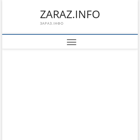
Перейти
ZARAZ.INFO
к
содержимому
ЗАРАЗ.ІНФО