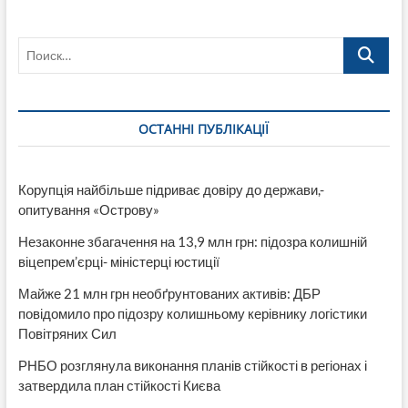
Поиск…
ОСТАННІ ПУБЛІКАЦІЇ
Корупція найбільше підриває довіру до держави,-
опитування «Острову»
Незаконне збагачення на 13,9 млн грн: підозра колишній
віцепрем’єрці- міністерці юстиції
Майже 21 млн грн необґрунтованих активів: ДБР
повідомило про підозру колишньому керівнику логістики
Повітряних Сил
РНБО розглянула виконання планів стійкості в регіонах і
затвердила план стійкості Києва