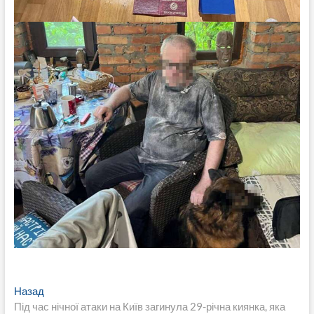
Навигация
Предыдущая
Назад
запись:
Під час нічної атаки на Київ загинула 29-річна киянка, яка