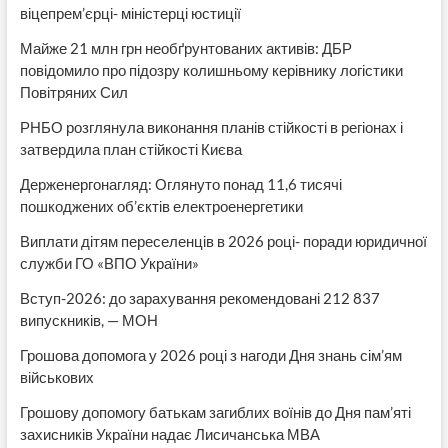
віцепрем’єрці- міністерці юстиції
Майже 21 млн грн необґрунтованих активів: ДБР
повідомило про підозру колишньому керівнику логістики
Повітряних Сил
РНБО розглянула виконання планів стійкості в регіонах і
затвердила план стійкості Києва
Держенергонагляд: Оглянуто понад 11,6 тисячі
пошкоджених об’єктів електроенергетики
Виплати дітям переселенців в 2026 році- поради юридичної
служби ГО «ВПО України»
Вступ-2026: до зарахування рекомендовані 212 837
випускників, — МОН
Грошова допомога у 2026 році з нагоди Дня знань сім’ям
військових
Грошову допомогу батькам загиблих воїнів до Дня пам’яті
захисників України надає Лисичанська МВА