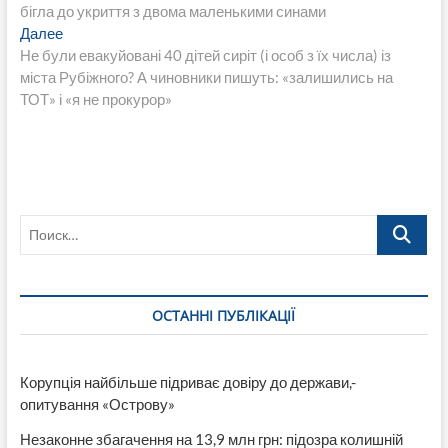
по
бігла до укриття з двома маленькими синами
записям
Следующая
Далее
запись:
Не були евакуйовані 40 дітей сиріт (і особ з їх числа) із
міста Рубіжного? А чиновники пишуть: «залишились на
ТОТ» і «я не прокурор»
Поиск…
ОСТАННІ ПУБЛІКАЦІЇ
Корупція найбільше підриває довіру до держави,-
опитування «Острову»
Незаконне збагачення на 13,9 млн грн: підозра колишній