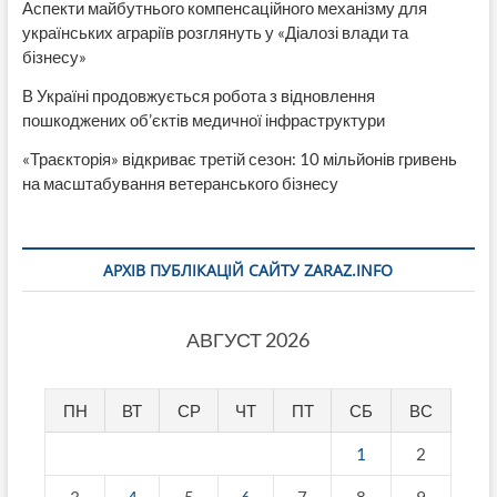
Аспекти майбутнього компенсаційного механізму для
українських аграріїв розглянуть у «Діалозі влади та
бізнесу»
В Україні продовжується робота з відновлення
пошкоджених об’єктів медичної інфраструктури
«Траєкторія» відкриває третій сезон: 10 мільйонів гривень
на масштабування ветеранського бізнесу
АРХІВ ПУБЛІКАЦІЙ САЙТУ ZARAZ.INFO
АВГУСТ 2026
ПН
ВТ
СР
ЧТ
ПТ
СБ
ВС
1
2
3
4
5
6
7
8
9