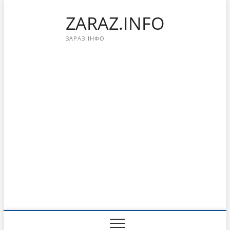
Перейти
ZARAZ.INFO
к
содержимому
ЗАРАЗ.ІНФО