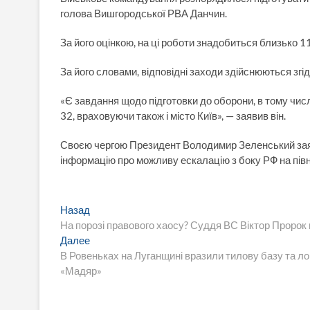
голова Вишгородської РВА Данчин.
За його оцінкою, на ці роботи знадобиться близько 1
За його словами, відповідні заходи здійснюються згі
«Є завдання щодо підготовки до оборони, в тому числі
32, враховуючи також і місто Київ», — заявив він.
Своєю чергою Президент Володимир Зеленський заяв
інформацію про можливу ескалацію з боку РФ на пів
Навигация
Предыдущая
Назад
запись:
На порозі правового хаосу? Суддя ВС Віктор Пророк 
по
Следующая
Далее
записям
запись:
В Ровеньках на Луганщині вразили тилову базу та лог
«Мадяр»