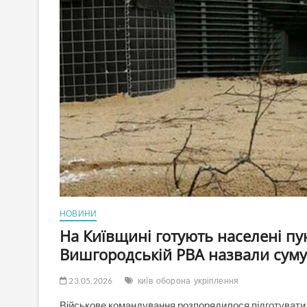
НОВИНИ
На Київщині готують населені пун
Вишгородській РВА назвали суму
23.05.2026
київ
оборона
укріплення
Військове командування розпорядилося підготувати н