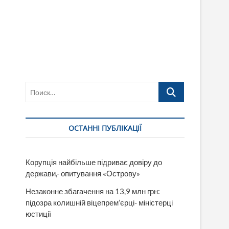
Поиск…
ОСТАННІ ПУБЛІКАЦІЇ
Корупція найбільше підриває довіру до
держави,- опитування «Острову»
Незаконне збагачення на 13,9 млн грн:
підозра колишній віцепрем’єрці- міністерці
юстиції