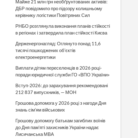
Майже 21 млн грн необґрунтованих активів:
ДБР повідомило про підозру колишньому
керівнику логістики Повітряних Сил
РНБО розглянула виконання планів стійкості
в регіонах і затвердила план стійкості Києва
Держенергонагляд: Оглянуто понад 11,6
тисячі пошкоджених об’єктів
електроенергетики
Виплати дітям переселенців в 2026 році-
поради юридичної служби ГО «ВПО України»
Вступ-2026: до зарахування рекомендовані
212 837 випускників, — МОН
Грошова допомога у 2026 році з нагоди Дня
знань сім’ям військових
Грошову допомогу батькам загиблих воїнів
до Дня пам’яті захисників України надає
Лисичанська МВА