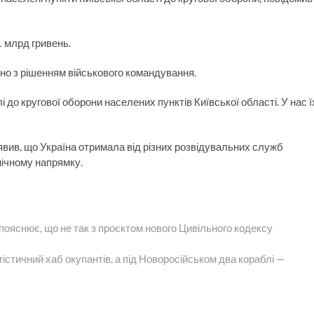
1 млрд гривень.
дно з рішенням військового командування.
 до кругової оборони населених пунктів Київської області. У нас ї
ив, що Україна отримала від різних розвідувальних служб
нічному напрямку.
пояснює, що не так з проєктом нового Цивільного кодексу
істичний хаб окупантів, а під Новоросійськом два кораблі —