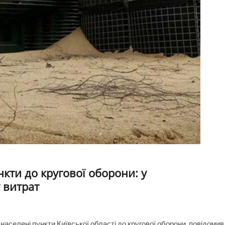
кти до кругової оборони: у
 витрат
аселені пункти Київської області до кругової оборони, повідомив