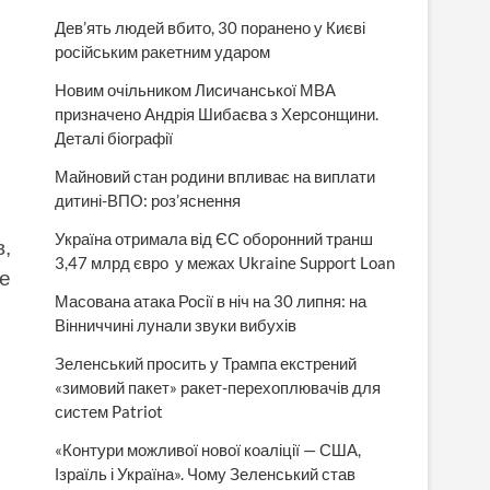
Дев’ять людей вбито, 30 поранено у Києві
російським ракетним ударом
Новим очільником Лисичанської МВА
призначено Андрія Шибаєва з Херсонщини.
Деталі біографії
Майновий стан родини впливає на виплати
дитині-ВПО: роз’яснення
Україна отримала від ЄС оборонний транш
,
3,47 млрд євро у межах Ukraine Support Loan
ое
Масована атака Росії в ніч на 30 липня: на
Вінниччині лунали звуки вибухів
Зеленський просить у Трампа екстрений
«зимовий пакет» ракет-перехоплювачів для
систем Patriot
«Контури можливої нової коаліції — США,
Ізраїль і Україна». Чому Зеленський став