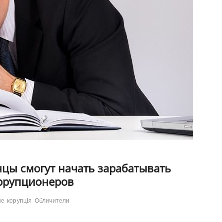
нцы смогут начать зарабатывать
ррупционеров
ие
корупція
Обличители