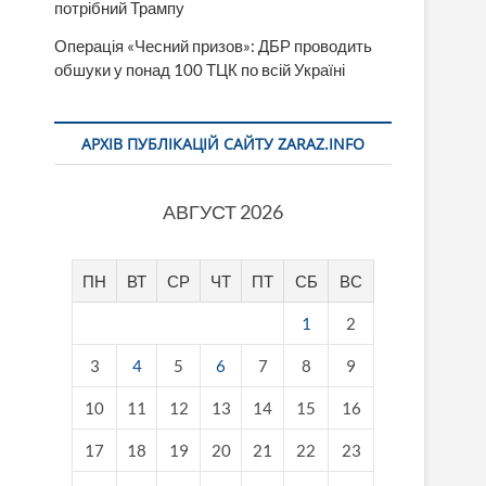
потрібний Трампу
Операція «Чесний призов»: ДБР проводить
обшуки у понад 100 ТЦК по всій Україні
АРХІВ ПУБЛІКАЦІЙ САЙТУ ZARAZ.INFO
АВГУСТ 2026
ПН
ВТ
СР
ЧТ
ПТ
СБ
ВС
1
2
3
4
5
6
7
8
9
10
11
12
13
14
15
16
17
18
19
20
21
22
23