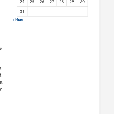
24
25
26
27
28
29
30
31
« Июл
fake breitling
и
.
й,
а
л