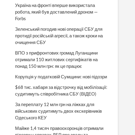
Україна на фронті вперше використала
робота, який був доставлений дроном —
Forbs
Зеленський погодив нові операції СБУ для
протидії російській агресії, а також кроки на
очищення СБУ
ВПО з прифронтових громад Луганщини
отримали 110 житлових сертифікатів на
понад 150 млн грн: як це працює
Корупція у податковій Сумщини: нові підозри
$68 тис. хабаря за відстрочку від мобілізації:
судитимуть співробітника СБУ (ВІДЕО)
За переплату 12 млн грн на ліжках для
військових судитимуть двох екскерівників
Одеського КЕУ
Майже 1,4 тисяч правоохоронців отримали
підозри у справах ДБР про зраду та