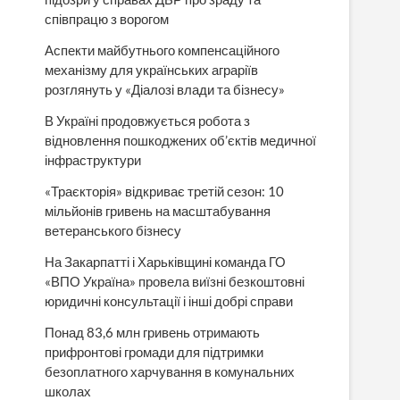
співпрацю з ворогом
Аспекти майбутнього компенсаційного
механізму для українських аграріїв
розглянуть у «Діалозі влади та бізнесу»
В Україні продовжується робота з
відновлення пошкоджених об’єктів медичної
інфраструктури
«Траєкторія» відкриває третій сезон: 10
мільйонів гривень на масштабування
ветеранського бізнесу
На Закарпатті і Харьківщині команда ГО
«ВПО Україна» провела виїзні безкоштовні
юридичні консультації і інші добрі справи
Понад 83,6 млн гривень отримають
прифронтові громади для підтримки
безоплатного харчування в комунальних
школах