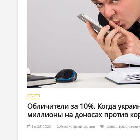
СТАТТІ
Обличители за 10%. Когда украи
миллионы на доносах против ко
16.02.2020
Без комментариев
донос
изобличен