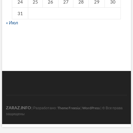
24
25
26
27
28
29
30
31
« Июл
fake breitling
ZARAZ.INFO
| Разработано:
Theme Freesia
|
WordPress
| © Все права
защищены