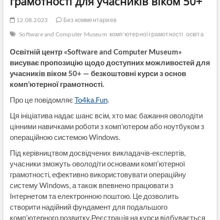
грамотності для учасників віком 50+
12.08.2023
Без комментариев
Software and Computer Museum
комп'ютерної грамотності
освіта
Освітній центр «Software and Computer Museum»
висуває пропозицію щодо доступних можливостей для
учасників віком 50+ — безкоштовні курси з основ
комп’ютерної грамотності.
Про це повідомляє
To4ka.Fun
.
Ця ініціатива надає шанс всім, хто має бажання оволодіти
цінними навичками роботи з комп’ютером або ноутбуком з
операційною системою Windows.
Під керівництвом досвідчених викладачів-експертів,
учасники зможуть оволодіти основами комп’ютерної
грамотності, ефективно використовувати операційну
систему Windows, а також впевнено працювати з
Інтернетом та електронною поштою. Це дозволить
створити надійний фундамент для подальшого
комп’ютерного розвитку.Реєстрація на курси відбувається