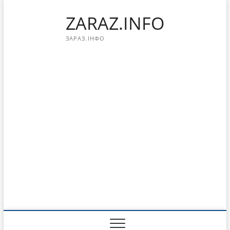
Перейти
ZARAZ.INFO
к
содержимому
ЗАРАЗ.ІНФО