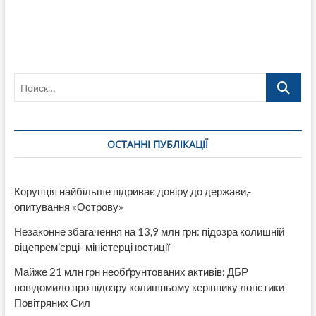
Поиск…
ОСТАННІ ПУБЛІКАЦІЇ
Корупція найбільше підриває довіру до держави,-
опитування «Острову»
Незаконне збагачення на 13,9 млн грн: підозра колишній
віцепрем’єрці- міністерці юстиції
Майже 21 млн грн необґрунтованих активів: ДБР
повідомило про підозру колишньому керівнику логістики
Повітряних Сил