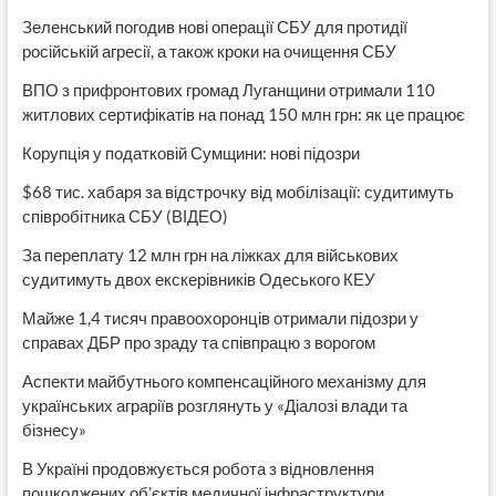
Зеленський погодив нові операції СБУ для протидії
російській агресії, а також кроки на очищення СБУ
ВПО з прифронтових громад Луганщини отримали 110
житлових сертифікатів на понад 150 млн грн: як це працює
Корупція у податковій Сумщини: нові підозри
$68 тис. хабаря за відстрочку від мобілізації: судитимуть
співробітника СБУ (ВІДЕО)
За переплату 12 млн грн на ліжках для військових
судитимуть двох екскерівників Одеського КЕУ
Майже 1,4 тисяч правоохоронців отримали підозри у
справах ДБР про зраду та співпрацю з ворогом
Аспекти майбутнього компенсаційного механізму для
українських аграріїв розглянуть у «Діалозі влади та
бізнесу»
В Україні продовжується робота з відновлення
пошкоджених об’єктів медичної інфраструктури