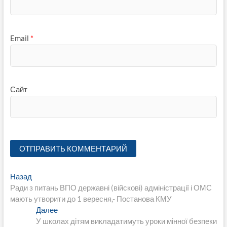
Email
*
Сайт
Навигация
Предыдущая
Назад
запись:
Ради з питань ВПО державні (війскові) адміністрації і ОМС
по
мають утворити до 1 вересня,- Постанова КМУ
записям
Следующая
Далее
запись:
У школах дітям викладатимуть уроки мінної безпеки