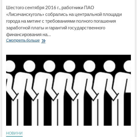
Шестого сентября 2016 г., работники ПАО
«Лисичанскуголь» собрались на центральной площади
города на митинг с требованиями полного погашения
заработной платы и гарантий государственного
финансирования на…
Проживая
Смотреть больше
за
гранью
прожиточного
минимума
лисичанские
шахтеры
вышли
на
митинг
(фото+
видео)
НОВИНИ