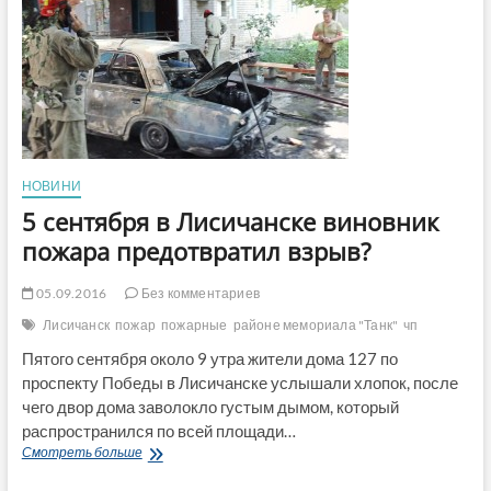
Юрий
Бойко
—
под
личной
защитой
Петра
Порошенко
НОВИНИ
5 сентября в Лисичанске виновник
пожара предотвратил взрыв?
05.09.2016
Без комментариев
Лисичанск
пожар
пожарные
районе мемориала "Танк"
чп
Пятого сентября около 9 утра жители дома 127 по
проспекту Победы в Лисичанске услышали хлопок, после
чего двор дома заволокло густым дымом, который
распространился по всей площади…
5
Смотреть больше
сентября
в