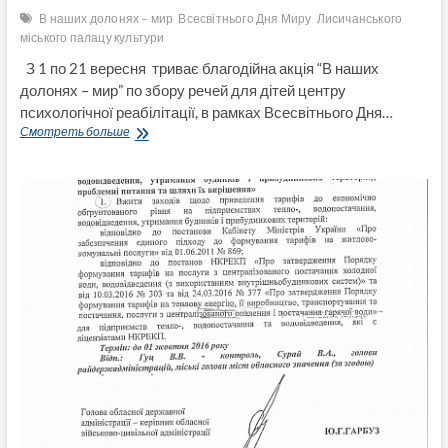
В наших долонях – мир
Всесвітнього Дня Миру
Лисичанського
міського палацу культури
З 1 по 21 вересня триває благодійна акція “В наших
долонях – мир” по збору речей для дітей центру
психологічної реабілітації, в рамках Всесвітнього Дня…
Підтримайте
Смотреть больше
благодійну
акцію
«В
наших
долонях
—
мир»