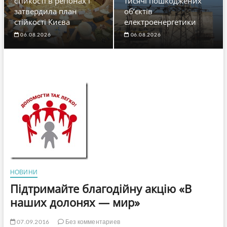
стійкості в регіонах і
тисячі пошкоджених
затвердила план
об’єктів
стійкості Києва
електроенергетики
06.08.2026
06.08.2026
НОВИНИ
Підтримайте благодійну акцію «В
наших долонях — мир»
07.09.2016
Без комментариев