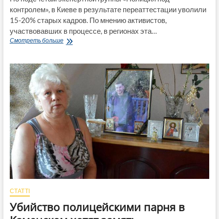
контролем», в Киеве в результате переаттестации уволили
15-20% старых кадров. По мнению активистов,
участвовавших в процессе, в регионах эта…
Что
Смотреть больше
в
новых
«копах»
осталось
от
старых
«ментов»?
Почти
все
СТАТТІ
Убийство полицейскими парня в