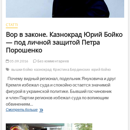
СТАТТІ
Вор в законе. Казнокрад Юрий Бойко
— под личной защитой Петра
Порошенко
05.09.2016
Без комментариев
вышки бойко
казнокрад
Кристина Бердинских
юрий бойко
Почему видный регионал, подельник Януковича и друг
Кремля избежал суда и спокойно остается значимой
фигурой в украинской политике. Бывший госчиновник
и член Партии регионов избежал суда по вопиющим
обвинениям…
Вор
Смотреть больше
в
законе.
Казнокрад