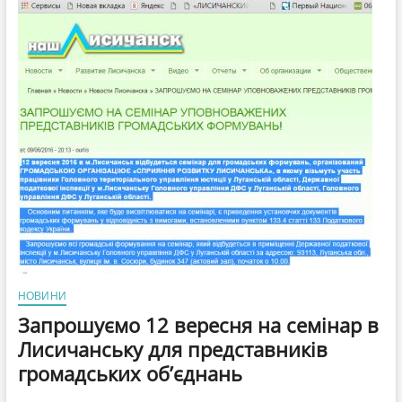
тарифы
на
услуги
ЖКХ
до
экономически
обоснованных
НОВИНИ
Запрошуємо 12 вересня на семінар в
Лисичанську для представників
громадських об’єднань