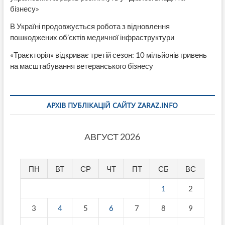
бізнесу»
В Україні продовжується робота з відновлення
пошкоджених об’єктів медичної інфраструктури
«Траєкторія» відкриває третій сезон: 10 мільйонів гривень
на масштабування ветеранського бізнесу
АРХІВ ПУБЛІКАЦІЙ САЙТУ ZARAZ.INFO
АВГУСТ 2026
ПН
ВТ
СР
ЧТ
ПТ
СБ
ВС
1
2
3
4
5
6
7
8
9