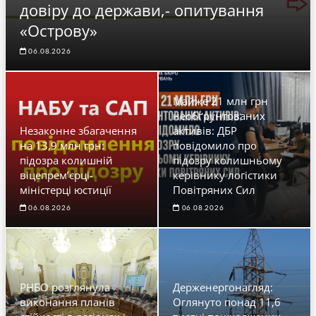
довіру до держави,- опитування
«Острову»
06.08.2026
Майже 21 млн грн
необґрунтованих
Незаконне збагачення
активів: ДБР
на 13,9 млн грн:
повідомило про
підозра колишній
підозру колишньому
віцепрем’єрці-
керівнику логістики
міністерці юстиції
Повітряних Сил
06.08.2026
06.08.2026
РНБО розглянула
Держенергонагляд:
виконання планів
Оглянуто понад 11,6