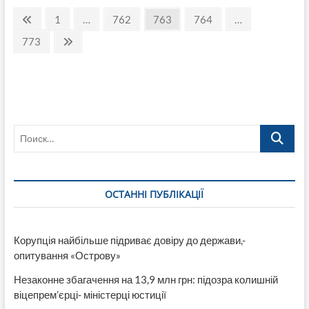
Пагинация
Лисичанске
Пред.
Страница
Страница
Страница
Страница
1
…
762
763
764
…
виновник
страница
записей
пожара
Страница
След.
773
предотвратил
страница
взрыв?
Поиск…
ОСТАННІ ПУБЛІКАЦІЇ
Корупція найбільше підриває довіру до держави,-
опитування «Острову»
Незаконне збагачення на 13,9 млн грн: підозра колишній
віцепрем’єрці- міністерці юстиції