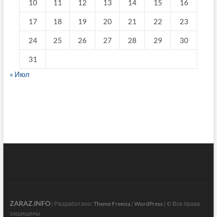
10
11
12
13
14
15
16
17
18
19
20
21
22
23
24
25
26
27
28
29
30
31
« Июл
fake breitling
ZARAZ.INFO
| Разработано:
Theme Freesia
|
WordPress
| © Все права
защищены