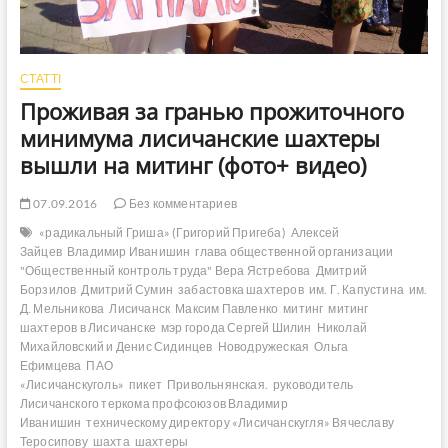
СТАТТІ
Проживая за гранью прожиточного
минимума лисичанские шахтеры
вышли на митинг (фото+ видео)
07.09.2016
Без комментариев
«радикальный Гриша» (Григорий Пригеба)
Алексей
Зайцев
Владимир Иванишин
глава общественной организации
"Общественный контроль труда" Вера Ястребова
Дмитрий
Борзилов
Дмитрий Сумин
забастовка шахтеров
им. Г. Капустина
им.
Д. Мельникова
Лисичанск
Максим Павленко
митинг
митинг
шахтеров в Лисичанске
мэр города Сергей Шилин
Николай
Михайловский и Денис Сидинцев
Новодружеская
Ольга
Ефимцева
ПАО
«Лисичанскуголь»
пикет
Привольнянская.
руководитель
Лисичанского теркома профсоюзов Владимир
Иванишин
техническому директору «Лисичанскугля» Вячеславу
Теросипову
шахта
шахтеры