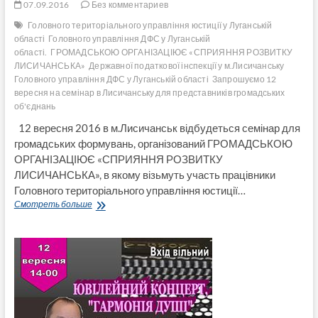
07.09.2016
Без комментариев
Головного територіального управління юстиції у Луганській
області
Головного управління ДФС у Луганській
області.
ГРОМАДСЬКОЮ ОРГАНІЗАЦІЮЄ «СПРИЯННЯ РОЗВИТКУ
ЛИСИЧАНСЬКА»
Державної податкової інспекції у м.Лисичанську
Головного управління ДФС у Луганській області
Запрошуємо 12
вересня на семінар в Лисичанську для представників громадських
об'єднань
12 вересня 2016 в м.Лисичанськ відбудеться семінар для
громадських формувань, організований ГРОМАДСЬКОЮ
ОРГАНІЗАЦІЮЄ «СПРИЯННЯ РОЗВИТКУ
ЛИСИЧАНСЬКА», в якому візьмуть участь працівники
Головного територіального управління юстиції…
Запрошуємо
Смотреть больше
12
вересня
на
семінар
в
Лисичанську
для
представників