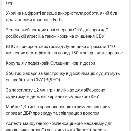
морі
Україна на фронті вперше використала робота, який був
доставлений дроном — Forbs
Зеленський погодив нові операції СБУ для протидії
російській агресії, а також кроки на очищення СБУ
ВПО з прифронтових громад Луганщини отримали 110
житлових сертифікатів на понад 150 млн грн: як це працює
Корупція у податковій Сумщини: нові підозри
$68 тис. хабаря за відстрочку від мобілізації: судитимуть
співробітника СБУ (ВІДЕО)
За переплату 12 млн грн на ліжках для військових
судитимуть двох екскерівників Одеського КЕУ
Майже 1,4 тисяч правоохоронців отримали підозри у
справах ДБР про зраду та співпрацю з ворогом
Аспекти майбутнього компенсаційного механізму для
українських аграріїв розглянуть у «Діалозі влади та