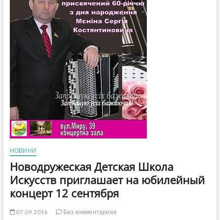
громадських
об’єднань
НОВИНИ
Новодружеская Детская Школа
Искусств приглашает на юбилейный
концерт 12 сентября
07.09.2016
Без комментариев