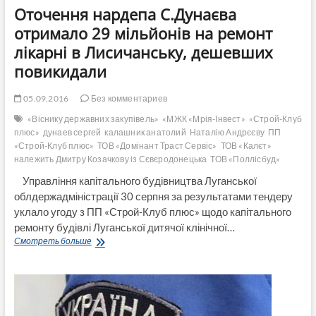
Оточення нардепа С.Дунаєва
отримало 29 мільйонів на ремонт
лікарні в Лисичанську, дешевших
повикидали
05.09.2016
Без комментариев
«Віснику державних закупівель»
«МЖК «Мрія-Інвест»
«Строй-Клуб
плюс»
дунаев сергей
калашник анатолий
Наталію Андрєєву
ПП
«Строй-Клуб плюс»
ТОВ «Домінант Траст Сервіс»
ТОВ «Калєт»
належить Дмитру Козачкову із Сєвєродонецька
ТОВ «Поллісбуд»
Управління капітального будівництва Луганської
облдержадміністрації 30 серпня за результатами тендеру
уклало угоду з ПП «Строй-Клуб плюс» щодо капітального
ремонту будівлі Луганської дитячої клінічної…
Оточення
Смотреть больше
нардепа
С.Дунаєва
отримало
29
мільйонів