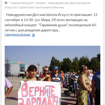
"Гаромония души"
концерт
Новодружеская Детская Школа
Искусств
Сергея Константиновича Менина
Новодружеская Детская Школа Искусств приглашает 12
сентября в 14-00 (ул. Мира, 39) всех желающих на
юбилейный концерт "Гаромония души", посвященный 60-
летию с дня рождения директора…
Новодружеская
Смотреть больше
Детская
Школа
Искусств
приглашает
на
юбилейный
концерт
12
сентября