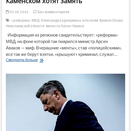
Каменском хотят замять
05.09.2016
Без комментариев
«реформа» МВД
Александра Цукермана
в поселке Кривое Озеро
Николаевcкой области
министр Арсен Аваков
Информация из регионов свидетельствует: «реформа»
МВД, на фоне которой так пиарился министр Арсен
Аваков — миф. Вчерашние «менты», став «полицейскими»,
все так же берут взятки, «крышуют» криминал, служат…
Убийство
Смотреть больше
полицейскими
парня
в
Каменском
хотят
замять