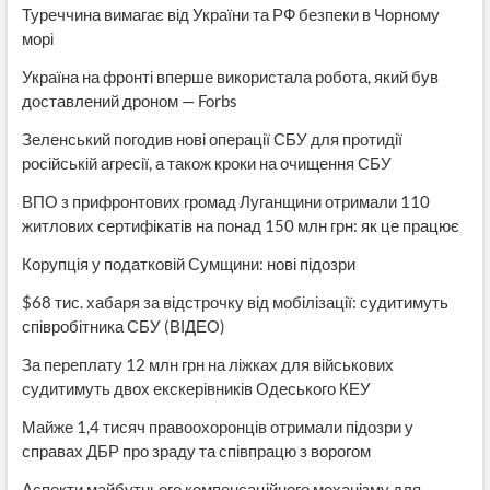
Туреччина вимагає від України та РФ безпеки в Чорному
морі
Україна на фронті вперше використала робота, який був
доставлений дроном — Forbs
Зеленський погодив нові операції СБУ для протидії
російській агресії, а також кроки на очищення СБУ
ВПО з прифронтових громад Луганщини отримали 110
житлових сертифікатів на понад 150 млн грн: як це працює
Корупція у податковій Сумщини: нові підозри
$68 тис. хабаря за відстрочку від мобілізації: судитимуть
співробітника СБУ (ВІДЕО)
За переплату 12 млн грн на ліжках для військових
судитимуть двох екскерівників Одеського КЕУ
Майже 1,4 тисяч правоохоронців отримали підозри у
справах ДБР про зраду та співпрацю з ворогом
Аспекти майбутнього компенсаційного механізму для