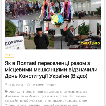
разової
грошової
допомоги
до
Дня
Незалежності
України:
хто
зможе
отримати
кошти
СТАТТІ
Як в Полтаві переселенці разом з
місцевими мешканцями відзначили
День Конституції України (Відео)
05.07.2023
Без комментариев
Анни Сенік
день конституції
Донецької
духовий оркестр
«Полтава»
Івана Мазепи
Луганської
полтава
Полтавський
батальйон небайдужих
Свято-Успенського Кафедрального
Собору
Тараса Шевченко
Традиції Полтавщини: живі