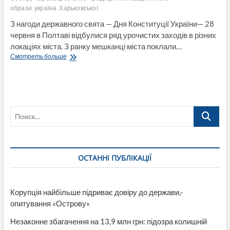
образи
україна
Харьковської
З нагоди державного свята — Дня Конституції України— 28
червня в Полтаві відбулися ряд урочистих заходів в різних
локаціях міста. З ранку мешканці міста поклали…
Як
Смотреть больше
в
Полтаві
переселенці
разом
з
Поиск…
місцевими
мешканцями
відзначили
День
Конституції
ОСТАННІ ПУБЛІКАЦІЇ
України
(Відео)
Корупція найбільше підриває довіру до держави,-
опитування «Острову»
Незаконне збагачення на 13,9 млн грн: підозра колишній