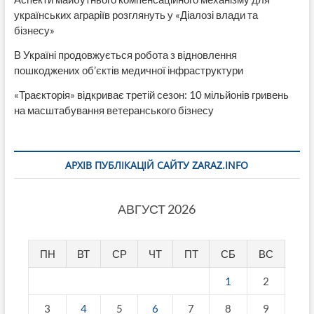
українських аграріїв розглянуть у «Діалозі влади та
бізнесу»
В Україні продовжується робота з відновлення
пошкоджених об’єктів медичної інфраструктури
«Траєкторія» відкриває третій сезон: 10 мільйонів гривень
на масштабування ветеранського бізнесу
АРХІВ ПУБЛІКАЦІЙ САЙТУ ZARAZ.INFO
АВГУСТ 2026
ПН
ВТ
СР
ЧТ
ПТ
СБ
ВС
1
2
3
4
5
6
7
8
9