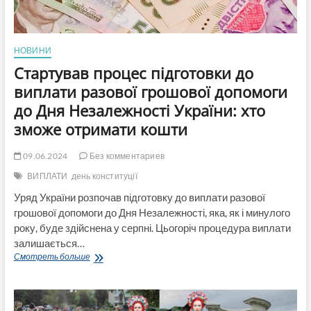
НОВИНИ
Стартував процес підготовки до
виплати разової грошової допомоги
до Дня Незалежності України: хто
зможе отримати кошти
09.06.2024
Без комментариев
ВИПЛАТИ
день конституції
Уряд України розпочав підготовку до виплати разової
грошової допомоги до Дня Незалежності, яка, як і минулого
року, буде здійснена у серпні. Цьогоріч процедура виплати
залишається…
Стартував
Смотреть больше
процес
підготовки
до
виплати