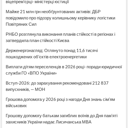
віцепрем’єрці- міністерці юстиції
Майже 21 млн грн необґрунтованих активів: ДБР
повідомило про підозру колишньому керівнику логістики
Повітряних Сил
РНБО розглянула виконання планів стійкості в регіонах і
затвердила план стійкості Києва
Держенергонагляд: Оглянуто понад 11,6 тисячі
пошкоджених об’єктів електроенергетики
Виплати дітям переселенців в 2026 році- поради юридичної
служби ГО «ВПО України»
Вступ-2026: до зарахування рекомендовані 212 837
випускників, — МОН
Грошова допомога у 2026 році з нагоди Дня знань сім’ям
військових
Грошову допомогу батькам загиблих воїнів до Дня пам’яті
захисників України надає Лисичанська МВА