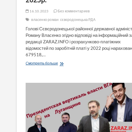
16.10.2023
Без комментариев
власенко роман
сєвєродонецька РДА
Голові Сєвєродонецької районної державної адмініст
Роману Власенко згідно відповіді на інформаційний з
редакції ZARAZ.INFO і розрахунково-платіжних
відомостей по заробітній платі у 2022 році нарахова
679518,…
Яка
Смотреть больше
заробітна
плата
нараховувалась
голові
Сєвєродонецької
РДА
Р.
Власенку
у
2022
і
першому
півріччі