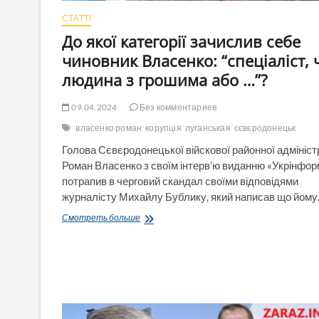
СТАТТІ
До якої категорії зачислив себе
чиновник Власенко: “спеціаліст, 
людина з грошима або …”?
09.04.2024
Без комментариев
власенко роман
корупція
луганськая
сєвєродонецьк
Голова Сєвєродонецької війскової районної адмініст
Роман Власенко з своїм інтерв’ю виданню «Укрінфор
потрапив в черговий скандал своїми відповідями
журналісту Михайлу Бублику, який написав що йом
До
Смотреть больше
якої
категорії
зачислив
себе
чиновник
Власенко:
“спеціаліст,