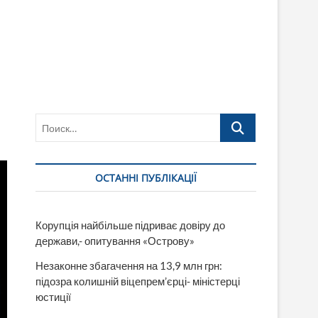
Поиск…
ОСТАННІ ПУБЛІКАЦІЇ
Корупція найбільше підриває довіру до
держави,- опитування «Острову»
Незаконне збагачення на 13,9 млн грн:
підозра колишній віцепрем’єрці- міністерці
юстиції