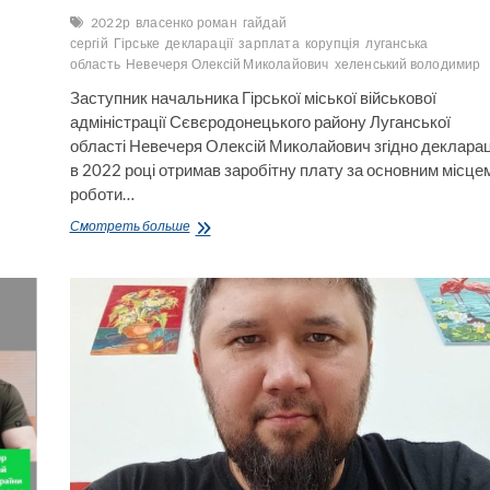
2022р
власенко роман
гайдай
сергій
Гірське
декларації
зарплата
корупція
луганська
область
Невечеря Олексій Миколайович
хеленський володимир
Заступник начальника Гірської міської військової
адміністрації Сєвєродонецького району Луганської
області Невечеря Олексій Миколайович згідно декларац
в 2022 році отримав заробітну плату за основним місце
роботи…
Як
Смотреть больше
на
передовій
і
більше
свого
начальника,
голів
райадміністрації
і
обладміністрації,
президента
Зеленського
отримував