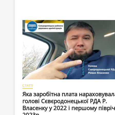
має
дохід
в
2
рази
більше
ніж
президент
Зеленський
СТАТТІ
Яка заробітна плата нараховувал
голові Сєвєродонецької РДА Р.
Власенку у 2022 і першому півріч
2023р.