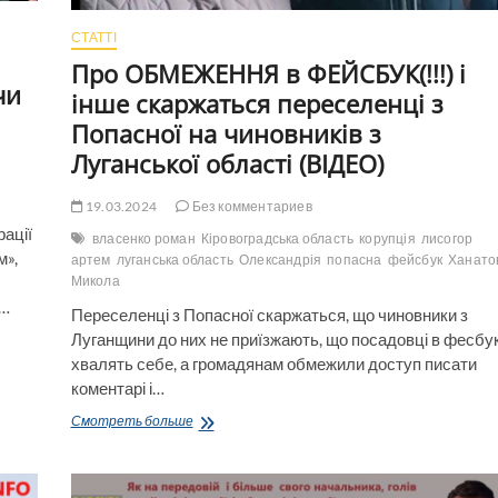
СТАТТІ
Про ОБМЕЖЕННЯ в ФЕЙСБУК(!!!) і
чи
інше скаржаться переселенці з
Попасної на чиновників з
Луганської області (ВІДЕО)
19.03.2024
Без комментариев
рації
власенко роман
Кіровоградська область
корупція
лисогор
м»,
артем
луганська область
Олександрія
попасна
фейсбук
Ханато
Микола
у…
Переселенці з Попасної скаржаться, що чиновники з
Луганщини до них не приїзжають, що посадовці в фесбу
хвалять себе, а громадянам обмежили доступ писати
коментарі і…
Про
Смотреть больше
ОБМЕЖЕННЯ
в
ФЕЙСБУК(!!!)