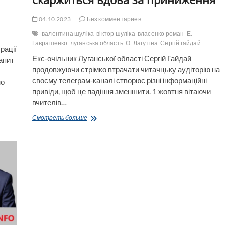
04.10.2023
Без комментариев
валентина шуліка
віктор шуліка
власенко роман
Е.
Гаврашенко
луганська область
О. Лагутіна
Сергій гайдай
рації
Екс-очільник Луганської області Сергій Гайдай
апит
продовжуючи стрімко втрачати читачцьку аудіторію на
своєму телеграм-каналі створює різні інформаційні
но
привіди, щоб це падіння зменшити. 1 жовтня вітаючи
вчителів…
Гайдай
Смотреть больше
піариться
на
загиблому
воїні-
вчителі
Вікторі
Шулікі,
а
на
його
ставленика