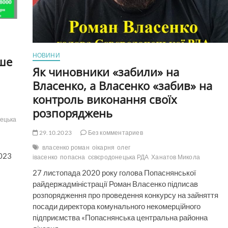
зарплату
заступник
начальника
Гірської
МВА
Олексій
НОВИНИ
ьше
Невечеря
Як чиновники «забили» на
в
2022р.
Власенко, а Власенко «забив» на
контроль виконання своїх
розпоряджень
ецька
29.10.2023
Без комментариев
власенко роман
оікарня
олег
2023
івасенко
попасна
сєвєродонецька РДА
Ханатов Микола
27 листопада 2020 року голова Попаснянської
райдержадміністрації Роман Власенко підписав
розпорядження про проведення конкурсу на зайняття
посади директора комунального некомерційного
підприємства «Попаснянська центральна районна