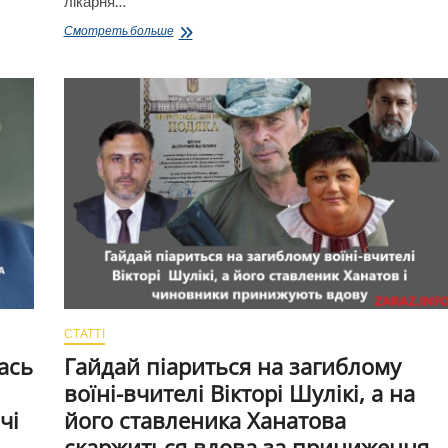
лікарня…
Як
Смотреть больше
чиновники
«забили»
на
Власенко,
а
Власенко
«забив»
на
контроль
виконання
своїх
розпоряджень
СТАТТІ
ась
Гайдай піариться на загиблому
воїні-вчителі Вікторі Шулікі, а на
чі
його ставленика Ханатова
скаржиться вдова за приниження