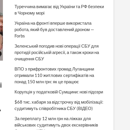
Туреччина вимагає від України та РФ безпеки
в Чорному морі
Україна на фронті вперше використала
робота, який був доставлений дроном —
Forbs
Зеленський погодив нові операції СБУ для
протидії російській агресії, а також кроки на
очищення СБУ
ВПО з прифронтових громад Луганщини
отримали 110 житлових сертифікатів на
понад 150 млн грн: як це працює
і
Корупція у податковій Сумщини: нові підозри
$68 тис. хабаря за відстрочку від мобілізації:
А
судитимуть співробітника СБУ (ВІДЕО)
За переплату 12 млн грн на ліжках для
військових судитимуть двох екскерівників