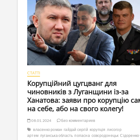
чи
людина
з
грошима
або
…”?
СТАТТІ
Корупційний цугцванг для
чиновників з Луганщини із-за
Ханатова: заяви про корупцію са
на себе, або на свого колегу!
08.01.2024
Без комментариев
власенко роман
гайдай сергій
корупція
лисогор
артем
луганська область
попасна
сєвєродонецьк
Сідоренко