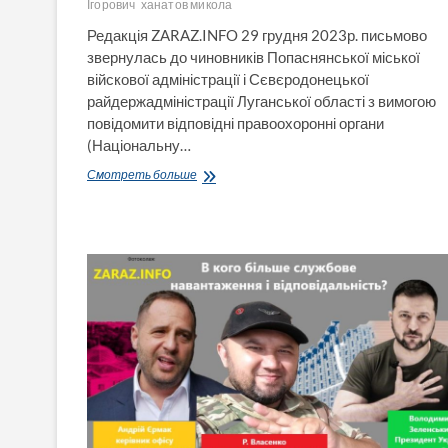
Ігорович
ханатов микола
Редакція ZARAZ.INFO 29 грудня 2023р. письмово
звернулась до чиновників Попаснянської міської
війскової адміністрації і Сєвєродонецької
райдержадміністрації Луганської області з вимогою
повідомити відповідні правоохоронні органи
(Національну…
Корупційний
Смотреть больше
цугцванг
для
чиновників
з
Луганщини
із-
за
Ханатова:
заяви
про
корупцію
сам
на
себе,
або