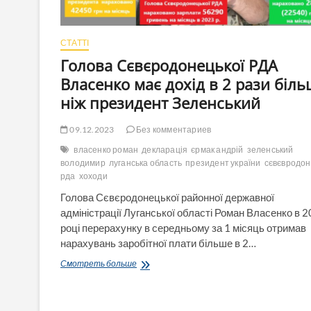
на
свого
колегу!
СТАТТІ
Голова Сєвєродонецької РДА
Власенко має дохід в 2 рази біл
ніж президент Зеленський
09.12.2023
Без комментариев
власенко роман
декларація
єрмак андрій
зеленський
володимир
луганська область
президент україни
сєвєвродон
рда
хоходи
Голова Сєвєродонецької районної державної
адміністрації Луганської області Роман Власенко в 
році перерахунку в середньому за 1 місяць отримав
нарахувань заробітної плати більше в 2…
Голова
Смотреть больше
Сєвєродонецької
РДА
Власенко