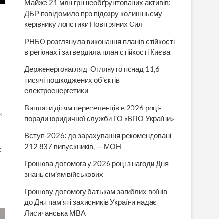
Майже 21 млн грн необґрунтованих активів:
ДБР повідомило про підозру колишньому
керівнику логістики Повітряних Сил
РНБО розглянула виконання планів стійкості
в регіонах і затвердила план стійкості Києва
Держенергонагляд: Оглянуто понад 11,6
тисячі пошкоджених об’єктів
електроенергетики
Виплати дітям переселенців в 2026 році-
в
поради юридичної служби ГО «ВПО України»
Вступ-2026: до зарахування рекомендовані
212 837 випускників, — МОН
к
Грошова допомога у 2026 році з нагоди Дня
знань сім’ям військових
Грошову допомогу батькам загиблих воїнів
до Дня пам’яті захисників України надає
Лисичанська МВА