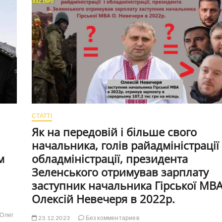
і
інше
скаржаться
переселенці
з
Попасної
на
чиновників
з
Луганської
області
(ВІДЕО)
СТАТТІ
Як на передовій і більше свого
начальника, голів райадміністрації 
м
обладміністрації, президента
Зеленського отримував зарплату
заступник начальника Гірської МВ
Олексій Невечеря в 2022р.
 Олег
23.12.2023
Без комментариев